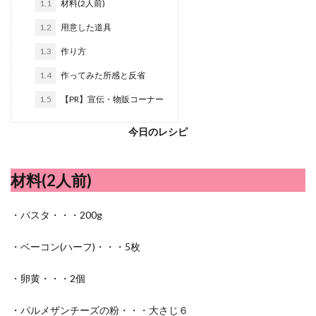
1.1
材料(2人前)
シシトウ
シャインマスカット
ショッピングモール
1.2
シルクスイート
用意した道具
ジェノベーゼソース
ジャガイモ
スイカ
スコーン
ストレス
スマホ
1.3
作り方
スープ
セキセイインコ
セミリタイア
ソース
1.4
作ってみた所感と反省
タカラッシュ
タケノコ
タコ
チキンパエリア
1.5
【PR】宣伝・物販コーナー
チーズ
チーズケーキ
チーズリゾット
ツナ
今日のレシピ
デザート
デスクワーク
トウガン
トウモロコシ
トマト
ドリンク
ナゲット
ナス
ナン
ニンジン
ニンニク
材料(2人前)
ハッシュドポテト
ハム
ハローワーク
・パスタ・・・200g
ハンターズヴィレッジ
ハンバーガー
ハンバーグ
ハーブ
バジル
バックヤード
パエリア
・ベーコン(ハーフ)・・・5枚
パスタ
ビワ
ビーフシチュー
ピーマン
・卵黄・・・2個
フグ料理
フランスパン
ブドウ
プリン
ペット
ペペロンチーノ
ホエイ
ホットケーキ
・パルメザンチーズの粉・・・大さじ６