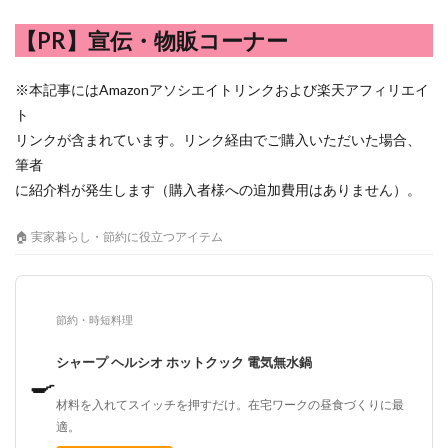
【PR】宣伝・物販コーナー
※本記事にはAmazonアソシエイトリンクおよび楽天アフィリエイ
ト
リンクが含まれています。リンク経由でご購入いただいた場合、
筆者
に紹介料が発生します（購入者様への追加費用はありません）。
🏠 実家暮らし・節約に役立つアイテム
節約・時短料理
シャープ ヘルシオ ホットクック 電気無水鍋
🍳
材料を入れてスイッチを押すだけ。在宅ワークの昼食づくりに最
適。