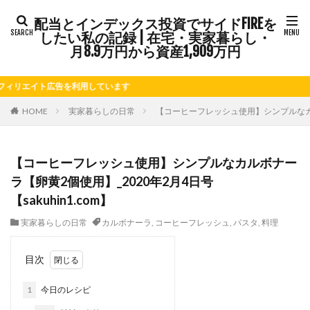
配当とインデックス投資でサイドFIREを
タグ
したい私の記録 | 在宅・実家暮らし・
FIRE
Kindle出版
LINE
LINEスタンプ
月8.9万円から資産1,909万円
NISA
note
お仕事
お花見
かき氷
エイト広告を利用しています
さつまいも
じゃがいも
そばめし
ふるさと納税
ほうれん草
めんつゆ
ようかん
HOME
実家暮らしの日常
【コーヒーフレッシュ使用】シンプルなカルボナ
ららぽーと
アニマルカフェ
アメブロ
アリゴ
アワビ
イチジク
インコ
インデックス投資
【コーヒーフレッシュ使用】シンプルなカルボナー
インドカレー
オクラ
オニオングラタンスープ
ラ【卵黄2個使用】_2020年2月4日号
オニオンスープ
カッテージチーズ
カボチャ
【sakuhin1.com】
カルボナーラ
カレーライス
キウイフルーツ
実家暮らしの日常
カルボナーラ
,
コーヒーフレッシュ
,
パスタ
,
料理
キナウリ
キャンペーン
キュウリ
クッキー
クリア特典
ケーキ
ゲーム
ゲームセンター
目次
コストコ
コーヒーフレッシュ
ゴボウ
1
今日のレシピ
ゴールデンウィーク
サイドFIRE
サツマイモ