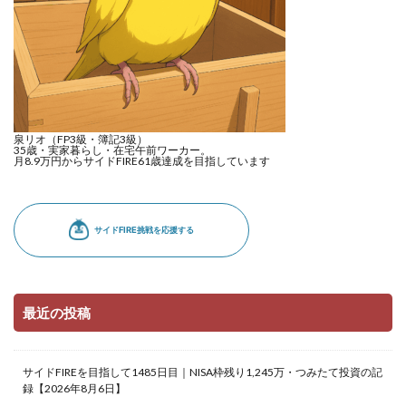
泉リオ（FP3級・簿記3級）
35歳・実家暮らし・在宅午前ワーカー。
月8.9万円からサイドFIRE61歳達成を目指しています
最近の投稿
サイドFIREを目指して1485日目｜NISA枠残り1,245万・つみたて投資の記
録【2026年8月6日】