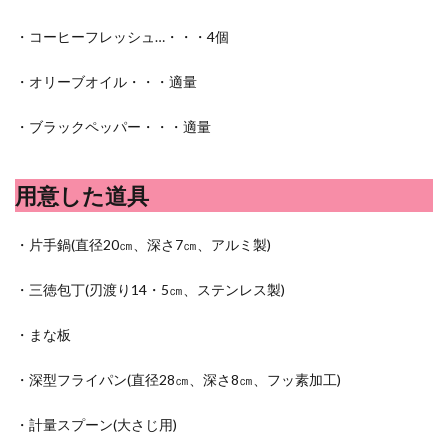
ポイントサイト
ポイ活
マイナンバー
・コーヒーフレッシュ…・・・4個
マスクメロン
マンゴー
ミカン
ミネストローネ
メロン
メロン狩り
・オリーブオイル・・・適量
メンチカツ
モッツァレラチーズ
リゾット
・ブラックペッパー・・・適量
仕事
卵
卵料理
卵白
卵黄
収穫
和菓子
和風パスタ
図書館
外耳炎
外食
用意した道具
大学芋
大根
天日干し
太陽のタマゴ
宝探し
実家暮らし
家庭菜園
・片手鍋(直径20㎝、深さ7㎝、アルミ製)
家庭菜園、 野菜、サツマイモ
家庭菜園、スイカ
当選品
手作り
投資
投資信託
・三徳包丁(刃渡り14・5㎝、ステンレス製)
掛川花鳥園
携帯キャリア
料理
・まな板
料理、ジェノベーゼソース
料理、スクランブルエッグ
旅行
日常
日間賀島
明治村
果樹
・深型フライパン(直径28㎝、深さ8㎝、フッ素加工)
枝豆
柚子
柿
株主優待
株式投資
・計量スプーン(大さじ用)
桃
梅
梅干し
楽天
楽天モバイル