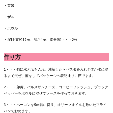
洋食屋
漬物
焼きそば
父の日
牛乳
・菜箸
玉ねぎ
玉子焼き
瓜
畑仕事
白桃
・ザル
白菜
眠気
眠気対策
睡眠
紅はるか
絹さや
耳かき
耳掃除
自社製品
・ボウル
芋ようかん
芽キャベツ
茎ブロッコリー
・深皿(直径19㎝、深さ4㎝、陶器製)・・・2枚
落花生
謎解き
買い替え
資産形成
転職
軽自動車
農作業
通信制限
配当
野菜
作り方
閉店
飲食店
鬼まんじゅう
鳥よけネット
鶏肉
1・・・鍋に水と塩を入れ、沸騰したらパスタを入れ全体が水に浸
るまで混ぜ、蓋をしてパッケージの表記通りに茹でます。
検索
2・・・卵黄、パルメザンチーズ、コーヒーフレッシュ、ブラック
ペッパーをボウルに混ぜてソースを作っておきます。
3・・・ベーコンを5㎜幅に切り、オリーブオイルを敷いたフライ
パンで炒めます。