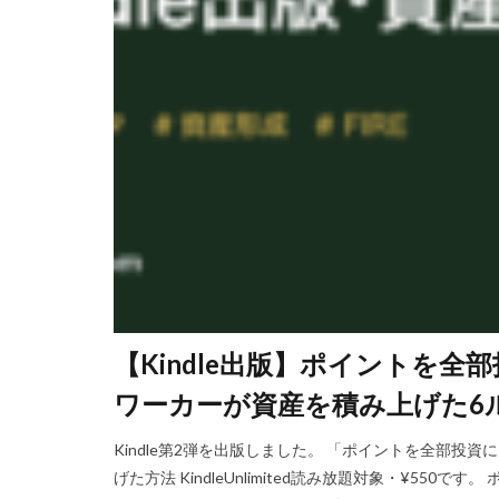
【Kindle出版】ポイントを全
ワーカーが資産を積み上げた6ルート
Kindle第2弾を出版しました。 「ポイントを全部投
げた方法 KindleUnlimited読み放題対象・¥5