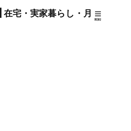
プ
| 在宅・実家暮らし・月
キナウリ
センター
ツマイモ
ゼソース
コ
セミリタイア
ケーキ
トマト
ハム
ジル
料理
ケーキ
ミネストローネ
卵
卵料理
大学芋
大根