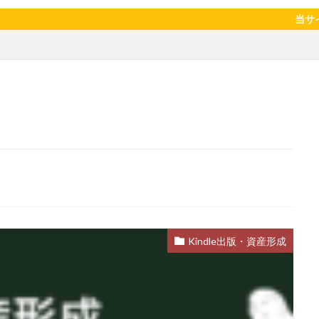
陽のタマゴ
宝探し
実家暮らし
家庭菜園
家庭菜園、 野菜、
当サイトはアフィ
当選品
手作り
投資
投資信託
掛川花鳥園
携帯キ
ゼソース
料理、スクランブルエッグ
旅行
日常
日間賀島
柿
株主優待
株式投資
桃
梅
梅干し
楽天
焼きそば
父の日
牛乳
玉ねぎ
玉子焼き
瓜
眠気対策
睡眠
紅はるか
絹さや
耳かき
耳掃除
芽キャベツ
茎ブロッコリー
落花生
謎解き
買い替え
資
作業
通信制限
配当
野菜
閉店
飲食店
鬼まんじゅ
検索
Kindle出版・資産形成