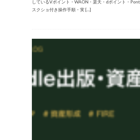
しているVポイント・WAON・楽天・dポイント・Ponta
スクショ付き操作手順・実 […]