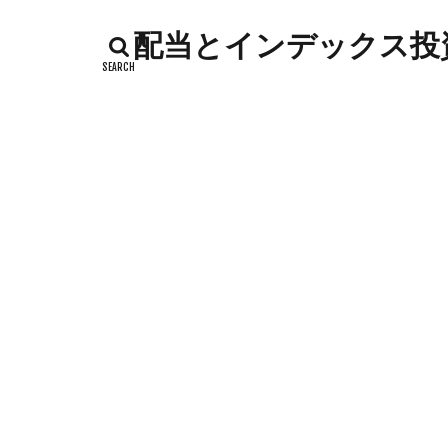
インデックス投資
配当とインデックス投資
カッテージチーズ
キャンペーン
コストコ
コ
シシトウ
シ
ジャガイモ
ソース
タカ
チーズリゾット
ドリンク
ナ
ハローワーク
バックヤード
フランスパン
ポイントサイト
メロン
メロ
卵白
卵黄