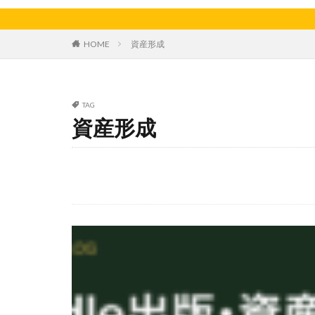
天日干し
太
家庭菜園、スイカ
HOME
資産形成
料理、ジェノベー
枝豆
柚子
洋食屋
漬物
TAG
白菜
眠気
資産形成
芋ようかん
軽自動車
農
鶏肉