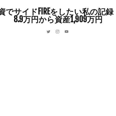
インドカレー
オクラ
オニオングラタンスープ
オニオンスー
でサイドFIREをしたい私の記録 
カボチャ
カルボナーラ
カレーライス
キウイフルーツ
8.9万円から資産1,909万円
キュウリ
クッキー
クリア特典
ケーキ
ゲーム
ゲーム
ーヒーフレッシュ
ゴボウ
ゴールデンウィーク
サイドFIRE
サ
ャインマスカット
ショッピングモール
シルクスイート
ジェノベー
スイカ
スコーン
ストレス
スマホ
スープ
セキセイイン
ラッシュ
タケノコ
タコ
チキンパエリア
チーズ
チーズ
ツナ
デザート
デスクワーク
トウガン
トウモロコシ
ゲット
ナス
ナン
ニンジン
ニンニク
ハッシュドポテト
ハンターズヴィレッジ
ハンバーガー
ハンバーグ
ハーブ
バ
パエリア
パスタ
ビワ
ビーフシチュー
ピーマン
フグ
ブドウ
プリン
ペット
ペペロンチーノ
ホエイ
ホット
ポイ活
マイナンバー
マスクメロン
マンゴー
ミカン
ン狩り
メンチカツ
モッツァレラチーズ
リゾット
仕事
収穫
和菓子
和風パスタ
図書館
外耳炎
外食