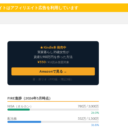
サツマイモ
リエイト広告を利用しています
ャリア
料理
明治村
果樹
楽天モバイル
畑仕事
白桃
★ Kindle本 発売中
自社製品
実家暮らし35歳女性が
産形成
転職
資産1,900万円を作った方法
¥550
/ KU読み放題対象
う
鳥よけネット
Amazonで見る →
著：泉リオ（FP3級・簿記3級）
FIRE進捗（2026年5月時点）
NISA（オルカン）
780万 / 3,000万
26.0%
配当株
552万 / 1,500万
36.8%