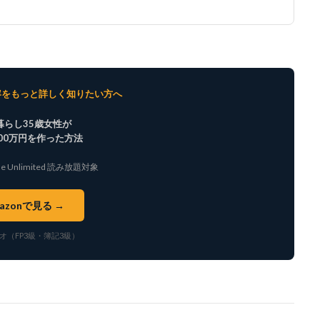
内容をもっと詳しく知りたい方へ
暮らし35歳女性が
900万円を作った方法
dle Unlimited 読み放題対象
azonで見る →
オ（FP3級・簿記3級）