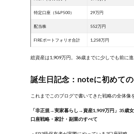
特定口座（S&P500）
29万円
配当株
552万円
FIREポートフォリオ合計
1,258万円
総資産は1,909万円。36歳までに少しでも前
誕生日記念：noteに初めて
これまでこのブログで書いてきた戦略の全体像
「非正規→実家暮らし→資産1,909万円」35歳
口座戦略・家計・副業のすべて
・FP3級保有者が実際にやっている3口座戦略