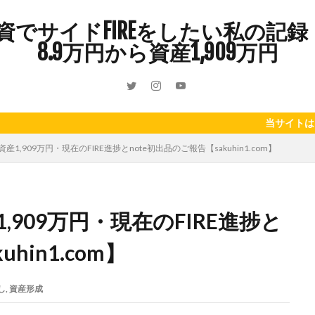
インドカレー
オクラ
オニオングラタンスープ
オニオンスー
でサイドFIREをしたい私の記録 
カボチャ
カルボナーラ
カレーライス
キウイフルーツ
8.9万円から資産1,909万円
キュウリ
クッキー
クリア特典
ケーキ
ゲーム
ゲーム
ーヒーフレッシュ
ゴボウ
ゴールデンウィーク
サイドFIRE
サ
ャインマスカット
ショッピングモール
シルクスイート
ジェノベー
スイカ
スコーン
ストレス
スマホ
スープ
セキセイイン
当サイトはアフィリエイト
ラッシュ
タケノコ
タコ
チキンパエリア
チーズ
チーズ
1,909万円・現在のFIRE進捗とnote初出品のご報告【sakuhin1.com】
ツナ
デザート
デスクワーク
トウガン
トウモロコシ
ゲット
ナス
ナン
ニンジン
ニンニク
ハッシュドポテト
ハンターズヴィレッジ
ハンバーガー
ハンバーグ
ハーブ
バ
,909万円・現在のFIRE進捗と
パエリア
パスタ
ビワ
ビーフシチュー
ピーマン
フグ
ブドウ
プリン
ペット
ペペロンチーノ
ホエイ
ホット
hin1.com】
ポイ活
マイナンバー
マスクメロン
マンゴー
ミカン
ン狩り
メンチカツ
モッツァレラチーズ
リゾット
仕事
し
,
資産形成
収穫
和菓子
和風パスタ
図書館
外耳炎
外食