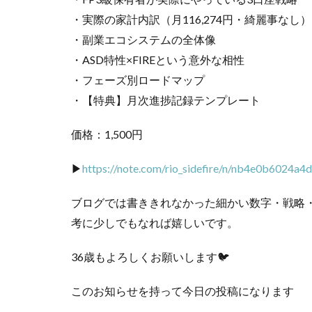
・実際の家計内訳（月116,274円・綺麗事なし）
・副業エコシステムの全体像
・ASD特性×FIREという意外な相性
・フェーズ別ロードマップ
・【特典】月次進捗記録テンプレート
価格：1,500円
▶
https://note.com/rio_sidefire/n/nb4e0b6024a4d
ブログでは書ききれなかった細かい数字・戦略
考に少しでもなれば嬉しいです。
36歳もよろしくお願いします🐦
このお知らせを持って今日の投稿になります