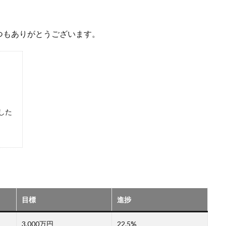
陽のタマゴ
宝探し
実家暮らし
家庭菜園
家庭菜園、 野菜、
当選品
手作り
投資
投資信託
掛川花鳥園
携帯キ
つもありがとうございます。
ゼソース
料理、スクランブルエッグ
旅行
日常
日間賀島
柿
株主優待
株式投資
桃
梅
梅干し
楽天
焼きそば
父の日
牛乳
玉ねぎ
玉子焼き
瓜
眠気対策
睡眠
紅はるか
絹さや
耳かき
耳掃除
芽キャベツ
茎ブロッコリー
落花生
謎解き
買い替え
資
した
作業
通信制限
配当
野菜
閉店
飲食店
鬼まんじゅ
検索
目標
進捗
3,000万円
22.5%