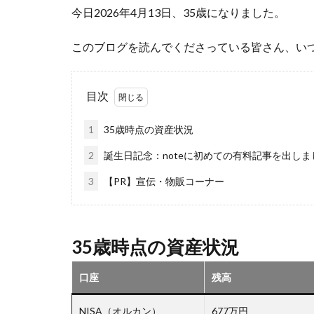
今日2026年4月13日、35歳になりました。
天日干し
太
家庭菜園、スイカ
このブログを読んでくださっている皆さん、い
料理、ジェノベー
枝豆
柚子
目次
洋食屋
漬物
白菜
眠気
1
35歳時点の資産状況
芋ようかん
2
誕生日記念：noteに初めての有料記事を出しま
軽自動車
農
3
【PR】宣伝・物販コーナー
鶏肉
35歳時点の資産状況
口座
残高
NISA（オルカン）
677万円