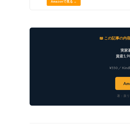
Amazonで見る →
📖 この記事の
実家
資産1,
¥550 ／ Kin
Am
著：泉リ