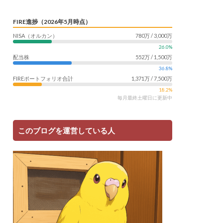
サツマイモ
FIRE進捗（2026年5月時点）
ャリア
料理
NISA（オルカン）
780万 / 3,000万
明治村
果樹
26.0%
楽天モバイル
配当株
552万 / 1,500万
畑仕事
白桃
36.8%
FIREポートフォリオ合計
1,371万 / 7,500万
自社製品
18.2%
産形成
転職
毎月最終土曜日に更新中
う
鳥よけネット
このブログを運営している人