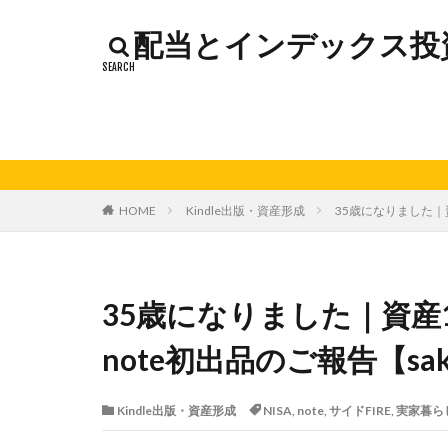
インデックス投資
配当とインデックス投資
カッテージチーズ
キャンペーン
コストコ
コ
シシトウ
シ
ジャガイモ
ソース
タカ
HOME
Kindle出版・資産形成
35歳になりました｜資産
チーズリゾット
ドリンク
ナ
ハローワーク
35歳になりました｜資産1
バックヤード
フランスパン
note初出品のご報告【saku
ポイントサイト
メロン
メロ
Kindle出版・資産形成
NISA
,
note
,
サイドFIRE
,
実家暮ら
卵白
卵黄