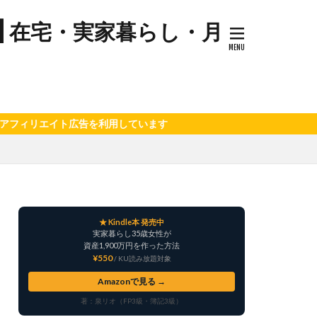
プ
| 在宅・実家暮らし・月
キナウリ
センター
ツマイモ
ゼソース
コ
セミリタイア
広告を利用しています
ケーキ
トマト
ハム
ジル
★ Kindle本 発売中
料理
実家暮らし35歳女性が
ケーキ
資産1,900万円を作った方法
¥550
/ KU読み放題対象
ミネストローネ
Amazonで見る →
卵
卵料理
著：泉リオ（FP3級・簿記3級）
大学芋
大根