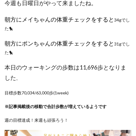
今週も日曜日がやって来ましたね。
ポイントサイト
ポイ活
マイナンバー
マスクメロン
マンゴー
ミカン
朝方にメイちゃんの体重チェックをすると
34gでし
ミネストローネ
メロン
メロン狩り
た🐤
メンチカツ
モッツァレラチーズ
リゾット
仕事
卵
卵料理
卵白
卵黄
収穫
朝方にポンちゃんの体重チェックをすると
31gでし
和菓子
和風パスタ
図書館
外耳炎
外食
た🐤
大学芋
大根
天日干し
太陽のタマゴ
本日のウォーキングの歩数は11,696歩となりま
宝探し
実家暮らし
家庭菜園
家庭菜園、 野菜、サツマイモ
家庭菜園、スイカ
した
。
当選品
手作り
投資
投資信託
目標歩数70,034/63,000歩(1week)
掛川花鳥園
携帯キャリア
料理
料理、ジェノベーゼソース
料理、スクランブルエッグ
※記事掲載後の移動で合計歩数が増えているようです
旅行
日常
日間賀島
明治村
果樹
週の目標達成！来週も頑張ろう！
枝豆
柚子
柿
株主優待
株式投資
桃
梅
梅干し
楽天
楽天モバイル