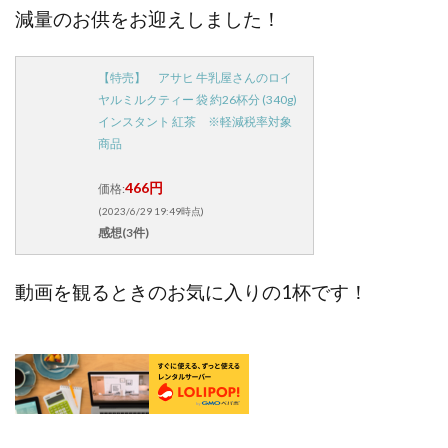
減量のお供をお迎えしました！
【特売】 アサヒ 牛乳屋さんのロイ
ヤルミルクティー 袋 約26杯分 (340g)
インスタント 紅茶 ※軽減税率対象
商品
466円
価格:
(2023/6/29 19:49時点)
感想(3件)
動画を観るときのお気に入りの1杯です！