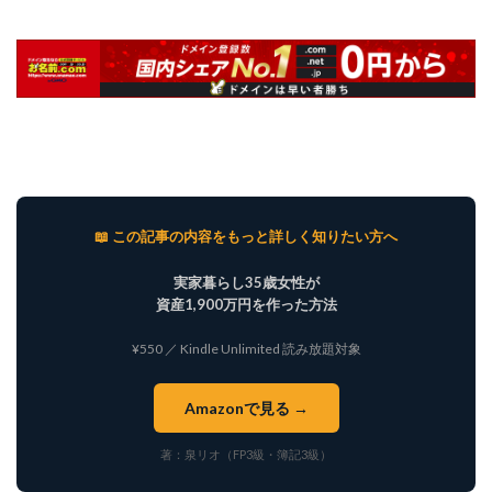
📖 この記事の内容をもっと詳しく知りたい方へ
実家暮らし35歳女性が
資産1,900万円を作った方法
¥550 ／ Kindle Unlimited 読み放題対象
Amazonで見る →
著：泉リオ（FP3級・簿記3級）