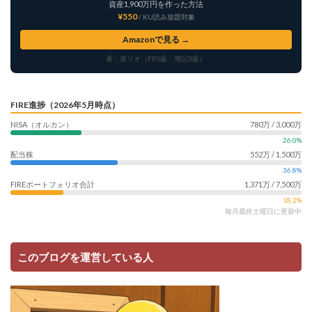
資産1,900万円を作った方法
¥550
/ KU読み放題対象
Amazonで見る →
著：泉リオ（FP3級・簿記3級）
FIRE進捗（2026年5月時点）
NISA（オルカン）
780万 / 3,000万
26.0%
配当株
552万 / 1,500万
36.8%
FIREポートフォリオ合計
1,371万 / 7,500万
18.2%
毎月最終土曜日に更新中
このブログを運営している人