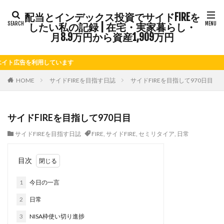
配当とインデックス投資でサイドFIREを
タグ
したい私の記録 | 在宅・実家暮らし・
FIRE
Kindle出版
LINE
LINEスタンプ
月8.9万円から資産1,909万円
NISA
note
お仕事
お花見
かき氷
告を利用しています
さつまいも
じゃがいも
そばめし
ふるさと納税
ほうれん草
めんつゆ
ようかん
HOME
サイドFIREを目指す日誌
サイドFIREを目指して970日目
ららぽーと
アニマルカフェ
アメブロ
アリゴ
アワビ
イチジク
インコ
インデックス投資
サイドFIREを目指して970日目
インドカレー
オクラ
オニオングラタンスープ
サイドFIREを目指す日誌
FIRE
,
サイドFIRE
,
セミリタイア
,
日常
オニオンスープ
カッテージチーズ
カボチャ
カルボナーラ
カレーライス
キウイフルーツ
目次
キナウリ
キャンペーン
キュウリ
クッキー
1
今日の一言
クリア特典
ケーキ
ゲーム
ゲームセンター
コストコ
コーヒーフレッシュ
ゴボウ
2
日常
ゴールデンウィーク
サイドFIRE
サツマイモ
3
NISA枠使い切り進捗