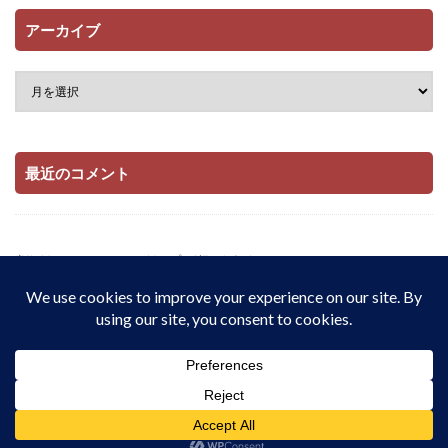
アーカイブ
最近のコメント
当サイトはAmazonアソシエイト・プログラムおよび

楽天アフィリエイト・プログラムの参加者です。

適格販売により収入を得ています。
© Copyright 2026
配当とインデックス投資でサイドFIREをしたい私の記
録 | 在宅・実家暮らし・月8.9万円から資産1,909万円
.