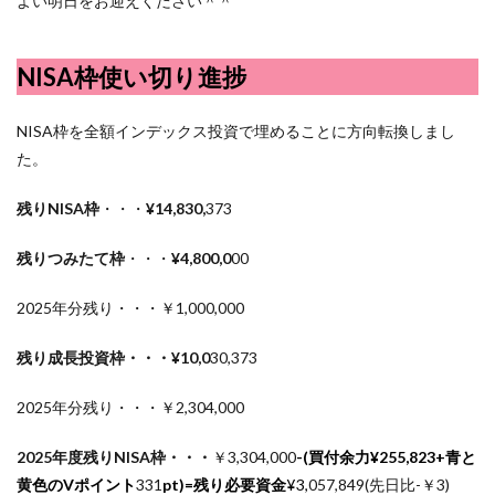
よい明日をお迎えください＾＾
NISA枠使い切り進捗
NISA枠を全額インデックス投資で埋めることに方向転換しまし
た。
残りNISA枠
・・・
¥14,830,
373
残りつみたて枠
・・・
¥4,800,0
00
2025年分残り・・・￥1,000,000
残り成長投資枠・・・¥10,0
30,373
2025年分残り・・・￥2,304,000
2025年度残りNISA枠・・・
￥3,304,000
-(買付余力¥
255,823
+青と
黄色のVポイント
331
pt)=残り必要資金
¥3,
057,849(先日比-￥3)