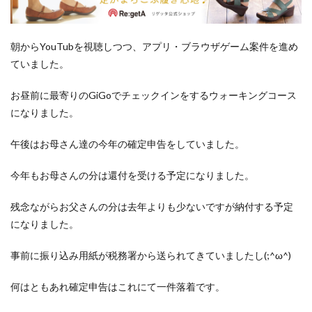
洋食屋
漬物
焼きそば
父の日
牛乳
玉ねぎ
玉子焼き
瓜
畑仕事
白桃
朝からYouTubを視聴しつつ、アプリ・ブラウザゲーム案件を進め
白菜
眠気
眠気対策
睡眠
紅はるか
ていました。
絹さや
耳かき
耳掃除
自社製品
芋ようかん
芽キャベツ
茎ブロッコリー
お昼前に最寄りのGiGoでチェックインをするウォーキングコース
になりました。
落花生
謎解き
買い替え
資産形成
転職
軽自動車
農作業
通信制限
配当
野菜
午後はお母さん達の今年の確定申告をしていました。
閉店
飲食店
鬼まんじゅう
鳥よけネット
今年もお母さんの分は還付を受ける予定になりました。
鶏肉
残念ながらお父さんの分は去年よりも少ないですが納付する予定
検索
になりました。
事前に振り込み用紙が税務署から送られてきていましたし(;^ω^)
何はともあれ確定申告はこれにて一件落着です。