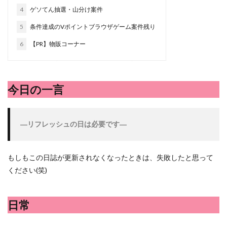
シシトウ
シャインマスカット
ショッピングモール
4
ゲソてん抽選・山分け案件
シルクスイート
ジェノベーゼソース
ジャガイモ
5
条件達成のVポイントブラウザゲーム案件残り
スイカ
スコーン
ストレス
スマホ
6
【PR】物販コーナー
スープ
セキセイインコ
セミリタイア
ソース
タカラッシュ
タケノコ
タコ
チキンパエリア
チーズ
チーズケーキ
チーズリゾット
ツナ
今日の一言
デザート
デスクワーク
トウガン
トウモロコシ
トマト
ドリンク
ナゲット
―
リフレッシュの日は必要です―
ナス
ナン
ニンジン
ニンニク
ハッシュドポテト
ハム
ハローワーク
ハンターズヴィレッジ
ハンバーガー
ハンバーグ
もしもこの日誌が更新されなくなったときは、失敗したと思って
ください(笑)
ハーブ
バジル
バックヤード
パエリア
パスタ
ビワ
ビーフシチュー
ピーマン
日常
フグ料理
フランスパン
ブドウ
プリン
ペット
ペペロンチーノ
ホエイ
ホットケーキ