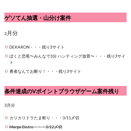
ゲソてん抽選・山分け案件
月分
3
DEKARON・・・残り3サイト
ぼくと恐竜〜みんなで3分 ハンティング放置〜・・・残り3サイ
ト
勇者なんてお断り！・・・残り3サイト
条件達成のVポイントブラウザゲーム案件残り
3月分
カリカリドラたま斬り・・・3/11〆切
Merge Bistro・・・3/12〆切