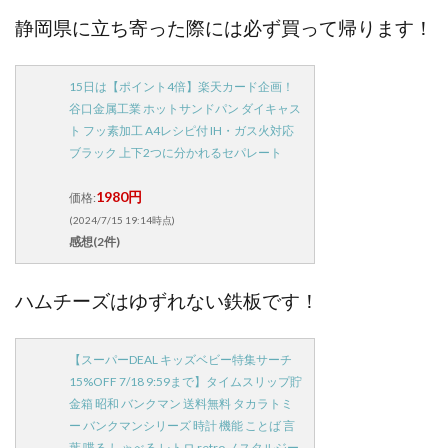
静岡県に立ち寄った際には必ず買って帰ります！
15日は【ポイント4倍】楽天カード企画！
谷口金属工業 ホットサンドパン ダイキャス
ト フッ素加工 A4レシピ付 IH・ガス火対応
ブラック 上下2つに分かれるセパレート
1980円
価格:
(2024/7/15 19:14時点)
感想(2件)
ハムチーズはゆずれない鉄板です！
【スーパーDEAL キッズベビー特集サーチ
15%OFF 7/18 9:59まで】タイムスリップ貯
金箱 昭和 バンクマン 送料無料 タカラトミ
ー バンクマンシリーズ 時計 機能 ことば 言
葉 喋る しゃべる レトロ retro ノスタルジー