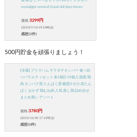
nostalgie remind Good old days times
3299円
価格:
(2024/7/14 19:24時点)
感想(3件)
500円貯金を頑張りましょう！
[冷蔵] プリマハム サラダチキンバー 食べ比
べバラエティセット 各5個計15個入 国産 鶏
肉 タンパク質 たんぱく質 糖質0 ゼロ 高たん
ぱく おかず 鶏むね肉 人気 蒸し鶏 詰め合せ
まとめ買い アソート
3780円
価格:
(2023/12/30 17:22時点)
感想(0件)