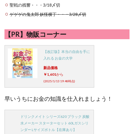
聖戦の残響・・・3/18〆切
ゲゲゲの鬼太郎 妖怪横丁・・・3/28〆切
【PR】物販コーナー
【改訂版】本当の自由を手に
入れる お金の大学
新品価格
￥1,601
から
(2025/1/13 19:48時点)
早いうちにお金の知識を仕入れましょう！
ドリンクメイト シリーズ620 ブラック 炭酸
水メーカー スターターセット 60Lガスシリ
ンダー Lサイズボトル【在庫あり】