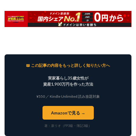
📖 この記事の内容をもっと詳しく知りたい方へ
実家暮らし35歳女性が
資産1,900万円を作った方法
¥550 ／ Kindle Unlimited 読み放題対象
Amazonで見る →
著：泉リオ（FP3級・簿記3級）