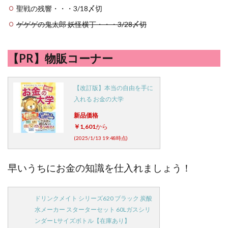
聖戦の残響・・・3/18〆切
ゲゲゲの鬼太郎 妖怪横丁・・・3/28〆切
【PR】物販コーナー
【改訂版】本当の自由を手に
入れる お金の大学
新品価格
￥1,601
から
(2025/1/13 19:48時点)
早いうちにお金の知識を仕入れましょう！
ドリンクメイト シリーズ620 ブラック 炭酸
水メーカー スターターセット 60Lガスシリ
ンダー Lサイズボトル【在庫あり】