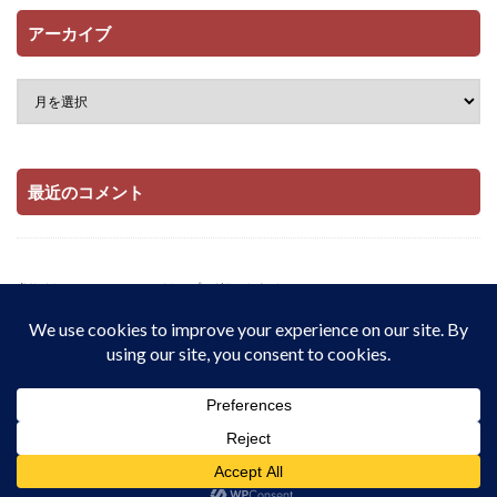
アーカイブ
最近のコメント
当サイトはAmazonアソシエイト・プログラムおよび

楽天アフィリエイト・プログラムの参加者です。

適格販売により収入を得ています。
© Copyright 2026
配当とインデックス投資でサイドFIREをしたい私の記
録 | 在宅・実家暮らし・月8.9万円から資産1,909万円
.