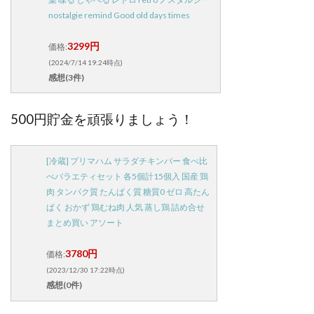
nostalgie remind Good old days times
3299円
価格:
(2024/7/14 19:24時点)
感想(3件)
500円貯金を頑張りましょう！
[冷蔵] プリマハム サラダチキンバー 食べ比
べバラエティセット 各5個計15個入 国産 鶏
肉 タンパク質 たんぱく質 糖質0 ゼロ 高たん
ぱく おかず 鶏むね肉 人気 蒸し鶏 詰め合せ
まとめ買い アソート
3780円
価格:
(2023/12/30 17:22時点)
感想(0件)