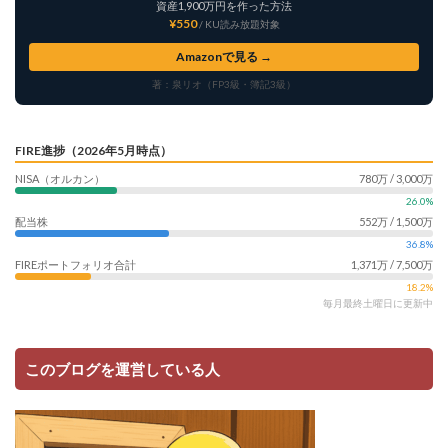
資産1,900万円を作った方法
¥550
/ KU読み放題対象
Amazonで見る →
著：泉リオ（FP3級・簿記3級）
FIRE進捗（2026年5月時点）
NISA（オルカン）
780万 / 3,000万
26.0%
配当株
552万 / 1,500万
36.8%
FIREポートフォリオ合計
1,371万 / 7,500万
18.2%
毎月最終土曜日に更新中
このブログを運営している人