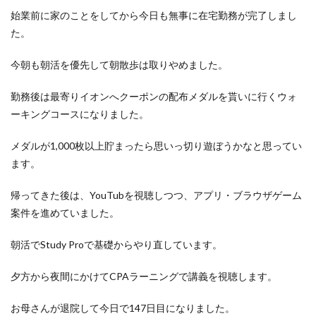
洋食屋
漬物
焼きそば
父の日
牛乳
始業前に家のことをしてから今日も無事に在宅勤務が完了しまし
玉ねぎ
玉子焼き
瓜
畑仕事
白桃
た。
白菜
眠気
眠気対策
睡眠
紅はるか
今朝も朝活を優先して朝散歩は取りやめました。
絹さや
耳かき
耳掃除
自社製品
芋ようかん
芽キャベツ
茎ブロッコリー
勤務後は最寄りイオンへクーポンの配布メダルを貰いに行くウォ
ーキングコースになりました。
落花生
謎解き
買い替え
資産形成
転職
軽自動車
農作業
通信制限
配当
野菜
メダルが1,000枚以上貯まったら思いっ切り遊ぼうかなと思ってい
閉店
飲食店
鬼まんじゅう
鳥よけネット
ます。
鶏肉
帰ってきた後は、YouTubを視聴しつつ、アプリ・ブラウザゲーム
案件を進めていました。
検索
朝活でStudy Proで基礎からやり直しています。
夕方から夜間にかけてCPAラーニングで講義を視聴します。
お母さんが退院して今日で147日目になりました。