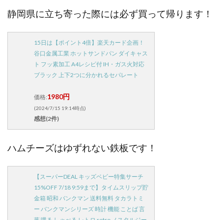
静岡県に立ち寄った際には必ず買って帰ります！
15日は【ポイント4倍】楽天カード企画！
谷口金属工業 ホットサンドパン ダイキャス
ト フッ素加工 A4レシピ付 IH・ガス火対応
ブラック 上下2つに分かれるセパレート
1980円
価格:
(2024/7/15 19:14時点)
感想(2件)
ハムチーズはゆずれない鉄板です！
【スーパーDEAL キッズベビー特集サーチ
15%OFF 7/18 9:59まで】タイムスリップ貯
金箱 昭和 バンクマン 送料無料 タカラトミ
ー バンクマンシリーズ 時計 機能 ことば 言
葉 喋る しゃべる レトロ retro ノスタルジー