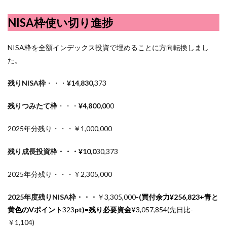
NISA枠使い切り進捗
NISA枠を全額インデックス投資で埋めることに方向転換しまし
た。
残りNISA枠
・・・
¥14,830,
373
残りつみたて枠
・・・
¥4,800,0
00
2025年分残り・・・￥1,000,000
残り成長投資枠・・・¥10,0
30,373
2025年分残り・・・￥2,305,000
2025年度残りNISA枠・・・
￥3,305,000
-(買付余力¥
256,823
+青と
黄色のVポイント
323
pt)=残り必要資金
¥3,
057,854(先日比-
￥1,104)