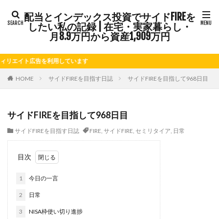
配当とインデックス投資でサイドFIREを
タグ
したい私の記録 | 在宅・実家暮らし・
FIRE
Kindle出版
LINE
LINEスタンプ
月8.9万円から資産1,909万円
NISA
note
お仕事
お花見
かき氷
イト広告を利用しています
さつまいも
じゃがいも
そばめし
ふるさと納税
ほうれん草
めんつゆ
ようかん
HOME
サイドFIREを目指す日誌
サイドFIREを目指して968日目
ららぽーと
アニマルカフェ
アメブロ
アリゴ
アワビ
イチジク
インコ
インデックス投資
サイドFIREを目指して968日目
インドカレー
オクラ
オニオングラタンスープ
サイドFIREを目指す日誌
FIRE
,
サイドFIRE
,
セミリタイア
,
日常
オニオンスープ
カッテージチーズ
カボチャ
カルボナーラ
カレーライス
キウイフルーツ
目次
キナウリ
キャンペーン
キュウリ
クッキー
1
今日の一言
クリア特典
ケーキ
ゲーム
ゲームセンター
コストコ
コーヒーフレッシュ
ゴボウ
2
日常
ゴールデンウィーク
サイドFIRE
サツマイモ
3
NISA枠使い切り進捗