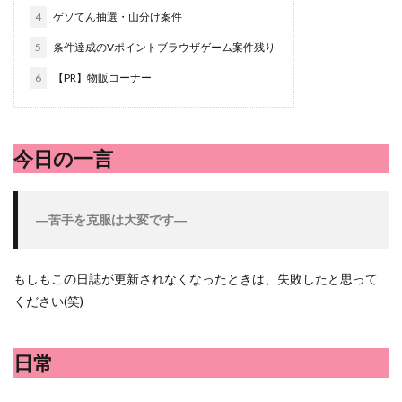
シシトウ
シャインマスカット
ショッピングモール
4
ゲソてん抽選・山分け案件
シルクスイート
ジェノベーゼソース
ジャガイモ
5
条件達成のVポイントブラウザゲーム案件残り
スイカ
スコーン
ストレス
スマホ
6
【PR】物販コーナー
スープ
セキセイインコ
セミリタイア
ソース
タカラッシュ
タケノコ
タコ
チキンパエリア
チーズ
チーズケーキ
チーズリゾット
ツナ
今日の一言
デザート
デスクワーク
トウガン
トウモロコシ
トマト
ドリンク
ナゲット
―
苦手を克服は大変です―
ナス
ナン
ニンジン
ニンニク
ハッシュドポテト
ハム
ハローワーク
ハンターズヴィレッジ
ハンバーガー
ハンバーグ
もしもこの日誌が更新されなくなったときは、失敗したと思って
ください(笑)
ハーブ
バジル
バックヤード
パエリア
パスタ
ビワ
ビーフシチュー
ピーマン
日常
フグ料理
フランスパン
ブドウ
プリン
ペット
ペペロンチーノ
ホエイ
ホットケーキ