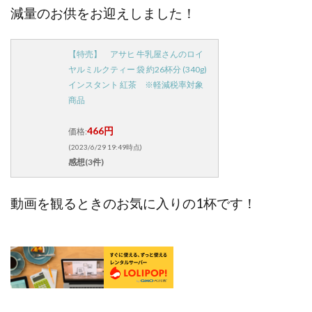
減量のお供をお迎えしました！
【特売】 アサヒ 牛乳屋さんのロイ
ヤルミルクティー 袋 約26杯分 (340g)
インスタント 紅茶 ※軽減税率対象
商品
466円
価格:
(2023/6/29 19:49時点)
感想(3件)
動画を観るときのお気に入りの1杯です！