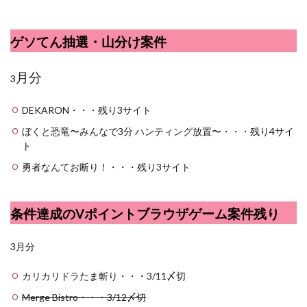
ゲソてん抽選・山分け案件
月分
3
DEKARON・・・残り3サイト
ぼくと恐竜〜みんなで3分 ハンティング放置〜・・・残り4サイ
ト
勇者なんてお断り！・・・残り3サイト
条件達成のVポイントブラウザゲーム案件残り
3月分
カリカリドラたま斬り・・・3/11〆切
Merge Bistro・・・3/12〆切