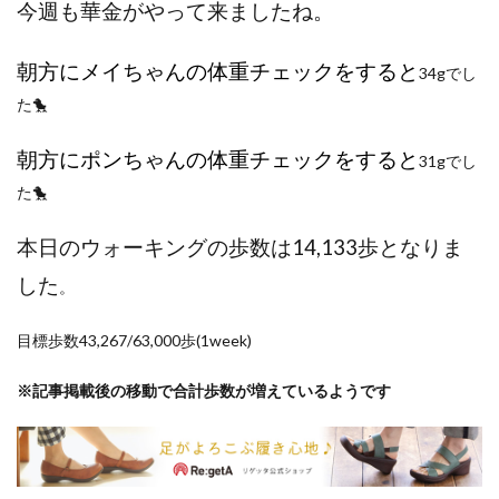
今週も華金がやって来ましたね。
ポイントサイト
ポイ活
マイナンバー
マスクメロン
マンゴー
ミカン
朝方にメイちゃんの体重チェックをすると
34gでし
ミネストローネ
メロン
メロン狩り
た🐤
メンチカツ
モッツァレラチーズ
リゾット
仕事
卵
卵料理
卵白
卵黄
収穫
朝方にポンちゃんの体重チェックをすると
31gでし
和菓子
和風パスタ
図書館
外耳炎
外食
た🐤
大学芋
大根
天日干し
太陽のタマゴ
本日のウォーキングの歩数は14,133歩となりま
宝探し
実家暮らし
家庭菜園
家庭菜園、 野菜、サツマイモ
家庭菜園、スイカ
した
。
当選品
手作り
投資
投資信託
目標歩数43,267/63,000歩(1week)
掛川花鳥園
携帯キャリア
料理
料理、ジェノベーゼソース
料理、スクランブルエッグ
※記事掲載後の移動で合計歩数が増えているようです
旅行
日常
日間賀島
明治村
果樹
枝豆
柚子
柿
株主優待
株式投資
桃
梅
梅干し
楽天
楽天モバイル