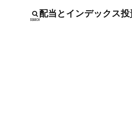
インデックス投資
配当とインデックス投資
カッテージチーズ
キャンペーン
コストコ
コ
シシトウ
シ
ジャガイモ
ソース
タカ
チーズリゾット
ドリンク
ナ
ハローワーク
バックヤード
フランスパン
ポイントサイト
メロン
メロ
卵白
卵黄