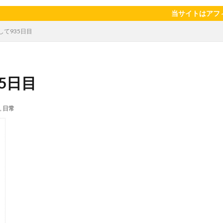
陽のタマゴ
宝探し
実家暮らし
家庭菜園
家庭菜園、 野菜、
当サイトはアフィリエイト広告
当選品
手作り
投資
投資信託
掛川花鳥園
携帯キ
して935日目
ゼソース
料理、スクランブルエッグ
旅行
日常
日間賀島
柿
株主優待
株式投資
桃
梅
梅干し
楽天
焼きそば
父の日
牛乳
玉ねぎ
玉子焼き
瓜
5日目
眠気対策
睡眠
紅はるか
絹さや
耳かき
耳掃除
芽キャベツ
茎ブロッコリー
落花生
謎解き
買い替え
資
,
日常
作業
通信制限
配当
野菜
閉店
飲食店
鬼まんじゅ
検索