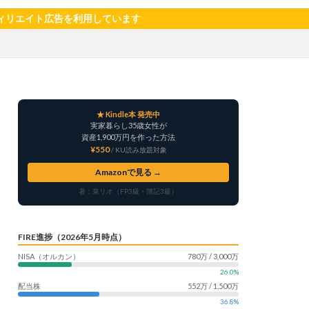
サツマイモ
を利用しています
ャリア
料理
明治村
果樹
楽天モバイル
畑仕事
白桃
★ Kindle本 発売中
自社製品
実家暮らし35歳女性が
産形成
転職
資産1,900万円を作った方法
¥550
/ KU読み放題対象
う
鳥よけネット
Amazonで見る →
著：泉リオ（FP3級・簿記3級）
FIRE進捗（2026年5月時点）
NISA（オルカン）
780万 / 3,000万
26.0%
配当株
552万 / 1,500万
36.8%