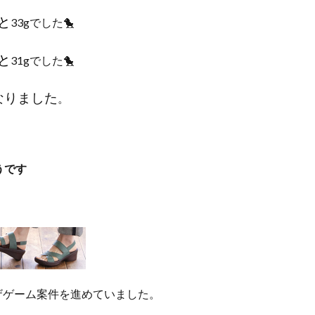
と
33gでした🐤
と
31gでした🐤
なりました
。
うです
ウザゲーム案件を進めていました。