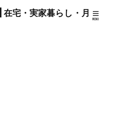
プ
| 在宅・実家暮らし・月
キナウリ
センター
ツマイモ
ゼソース
コ
セミリタイア
ケーキ
トマト
ハム
ジル
料理
ケーキ
ミネストローネ
卵
卵料理
大学芋
大根