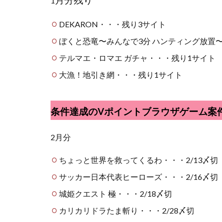
月分残り
1
DEKARON・・・残り3サイト
ぼくと恐竜〜みんなで3分 ハンティング放置
テルマエ・ロマエ ガチャ・・・残り1サイト
大漁！地引き網・・・残り1サイト
条件達成のVポイントブラウザゲーム案
2月分
ちょっと世界を救ってくるわ・・・2/13〆切
サッカー日本代表ヒーローズ・・・2/16〆切
城姫クエスト 極・・・2/18〆切
カリカリドラたま斬り・・・2/28〆切