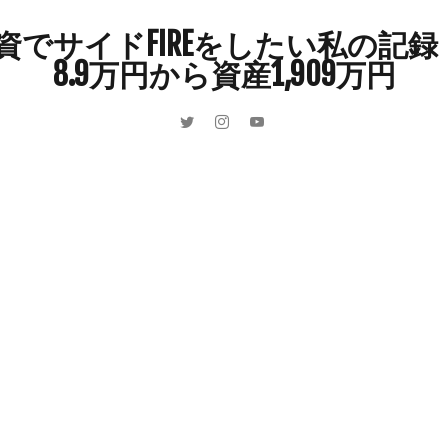
インドカレー
オクラ
オニオングラタンスープ
オニオンスー
でサイドFIREをしたい私の記録 
カボチャ
カルボナーラ
カレーライス
キウイフルーツ
8.9万円から資産1,909万円
キュウリ
クッキー
クリア特典
ケーキ
ゲーム
ゲーム
ーヒーフレッシュ
ゴボウ
ゴールデンウィーク
サイドFIRE
サ
ャインマスカット
ショッピングモール
シルクスイート
ジェノベー
スイカ
スコーン
ストレス
スマホ
スープ
セキセイイン
ラッシュ
タケノコ
タコ
チキンパエリア
チーズ
チーズ
ツナ
デザート
デスクワーク
トウガン
トウモロコシ
ゲット
ナス
ナン
ニンジン
ニンニク
ハッシュドポテト
ハンターズヴィレッジ
ハンバーガー
ハンバーグ
ハーブ
バ
パエリア
パスタ
ビワ
ビーフシチュー
ピーマン
フグ
ブドウ
プリン
ペット
ペペロンチーノ
ホエイ
ホット
ポイ活
マイナンバー
マスクメロン
マンゴー
ミカン
ン狩り
メンチカツ
モッツァレラチーズ
リゾット
仕事
収穫
和菓子
和風パスタ
図書館
外耳炎
外食