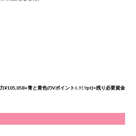
力¥
105,058
+青と黄色のVポイント
6,919
pt)=残り必要資金