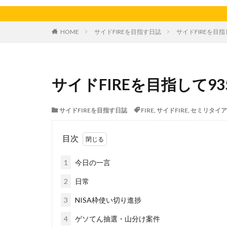
天日干し
太
家庭菜園、スイカ
HOME
サイドFIREを目指す日誌
サイドFIREを目指
料理、ジェノベー
枝豆
柚子
洋食屋
漬物
サイドFIREを目指して93
白菜
眠気
芋ようかん
サイドFIREを目指す日誌
FIRE
,
サイドFIRE
,
セミリタイア
軽自動車
農
鶏肉
目次
1
今日の一言
2
日常
3
NISA枠使い切り進捗
4
ゲソてん抽選・山分け案件