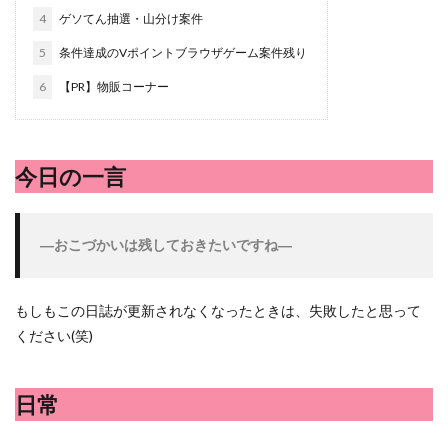
シシトウ
シャインマスカット
ショッピングモール
4
ゲソてん抽選・山分け案件
シルクスイート
ジェノベーゼソース
ジャガイモ
5
条件達成のVポイントブラウザゲーム案件残り
スイカ
スコーン
ストレス
スマホ
6
【PR】物販コーナー
スープ
セキセイインコ
セミリタイア
ソース
タカラッシュ
タケノコ
タコ
チキンパエリア
チーズ
チーズケーキ
チーズリゾット
ツナ
今日の一言
デザート
デスクワーク
トウガン
トウモロコシ
トマト
ドリンク
ナゲット
―
おこづかいは残しておきたいですね―
ナス
ナン
ニンジン
ニンニク
ハッシュドポテト
ハム
ハローワーク
ハンターズヴィレッジ
ハンバーガー
ハンバーグ
もしもこの日誌が更新されなくなったときは、失敗したと思って
ください(笑)
ハーブ
バジル
バックヤード
パエリア
パスタ
ビワ
ビーフシチュー
ピーマン
日常
フグ料理
フランスパン
ブドウ
プリン
ペット
ペペロンチーノ
ホエイ
ホットケーキ