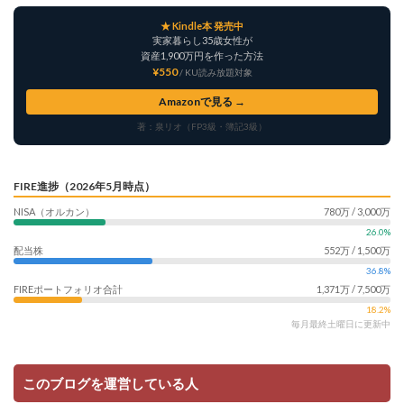
★ Kindle本 発売中
実家暮らし35歳女性が
資産1,900万円を作った方法
¥550
/ KU読み放題対象
Amazonで見る →
著：泉リオ（FP3級・簿記3級）
FIRE進捗（2026年5月時点）
NISA（オルカン）
780万 / 3,000万
26.0%
配当株
552万 / 1,500万
36.8%
FIREポートフォリオ合計
1,371万 / 7,500万
18.2%
毎月最終土曜日に更新中
このブログを運営している人