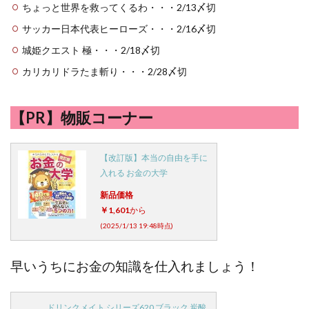
ちょっと世界を救ってくるわ・・・2/13〆切
サッカー日本代表ヒーローズ・・・2/16〆切
城姫クエスト 極・・・2/18〆切
カリカリドラたま斬り・・・2/28〆切
【PR】物販コーナー
【改訂版】本当の自由を手に
入れる お金の大学
新品価格
￥1,601
から
(2025/1/13 19:48時点)
早いうちにお金の知識を仕入れましょう！
ドリンクメイト シリーズ620 ブラック 炭酸