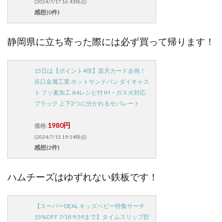
(2024/7/17 16:43時点)
感想(0件)
静岡県に立ち寄った際には必ず買って帰ります！
15日は【ポイント4倍】楽天カード企画！
谷口金属工業 ホットサンドパン ダイキャス
ト フッ素加工 A4レシピ付 IH・ガス火対応
ブラック 上下2つに分かれるセパレート
1980円
価格:
(2024/7/15 19:14時点)
感想(2件)
ハムチーズはゆずれない鉄板です！
【スーパーDEAL キッズベビー特集サーチ
15%OFF 7/18 9:59まで】タイムスリップ貯