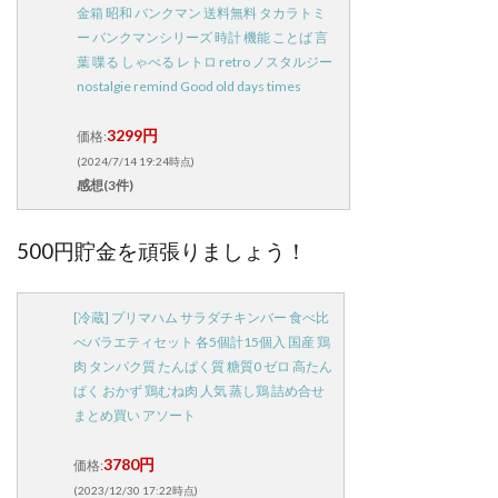
金箱 昭和 バンクマン 送料無料 タカラトミ
ー バンクマンシリーズ 時計 機能 ことば 言
葉 喋る しゃべる レトロ retro ノスタルジー
nostalgie remind Good old days times
3299円
価格:
(2024/7/14 19:24時点)
感想(3件)
500円貯金を頑張りましょう！
[冷蔵] プリマハム サラダチキンバー 食べ比
べバラエティセット 各5個計15個入 国産 鶏
肉 タンパク質 たんぱく質 糖質0 ゼロ 高たん
ぱく おかず 鶏むね肉 人気 蒸し鶏 詰め合せ
まとめ買い アソート
3780円
価格:
(2023/12/30 17:22時点)