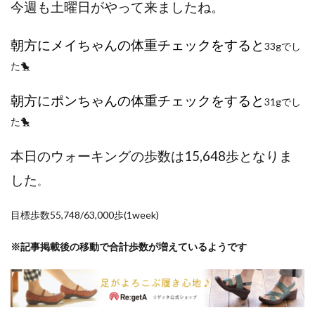
今週も土曜日がやって来ましたね。
ポイントサイト
ポイ活
マイナンバー
マスクメロン
マンゴー
ミカン
朝方にメイちゃんの体重チェックをすると
33gでし
ミネストローネ
メロン
メロン狩り
た🐤
メンチカツ
モッツァレラチーズ
リゾット
仕事
卵
卵料理
卵白
卵黄
収穫
朝方にポンちゃんの体重チェックをすると
31gでし
和菓子
和風パスタ
図書館
外耳炎
外食
た🐤
大学芋
大根
天日干し
太陽のタマゴ
本日のウォーキングの歩数は15,648歩となりま
宝探し
実家暮らし
家庭菜園
家庭菜園、 野菜、サツマイモ
家庭菜園、スイカ
した
。
当選品
手作り
投資
投資信託
目標歩数55,748/63,000歩(1week)
掛川花鳥園
携帯キャリア
料理
料理、ジェノベーゼソース
料理、スクランブルエッグ
※記事掲載後の移動で合計歩数が増えているようです
旅行
日常
日間賀島
明治村
果樹
枝豆
柚子
柿
株主優待
株式投資
桃
梅
梅干し
楽天
楽天モバイル