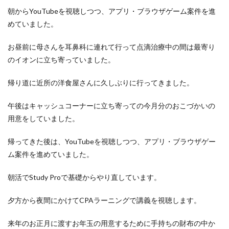
洋食屋
漬物
焼きそば
父の日
牛乳
朝からYouTubeを視聴しつつ、アプリ・ブラウザゲーム案件を進
玉ねぎ
玉子焼き
瓜
畑仕事
白桃
めていました。
白菜
眠気
眠気対策
睡眠
紅はるか
お昼前に母さんを耳鼻科に連れて行って点滴治療中の間は最寄り
絹さや
耳かき
耳掃除
自社製品
のイオンに立ち寄っていました。
芋ようかん
芽キャベツ
茎ブロッコリー
帰り道に近所の洋食屋さんに久しぶりに行ってきました。
落花生
謎解き
買い替え
資産形成
転職
軽自動車
農作業
通信制限
配当
野菜
午後はキャッシュコーナーに立ち寄っての今月分のおこづかいの
閉店
飲食店
鬼まんじゅう
鳥よけネット
用意をしていました。
鶏肉
帰ってきた後は、YouTubeを視聴しつつ、アプリ・ブラウザゲー
ム案件を進めていました。
検索
朝活でStudy Proで基礎からやり直しています。
夕方から夜間にかけてCPAラーニングで講義を視聴します。
来年のお正月に渡すお年玉の用意するために手持ちの財布の中か