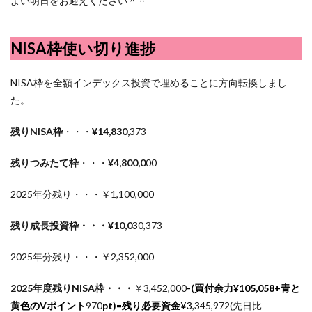
よい明日をお迎えください＾＾
NISA枠使い切り進捗
NISA枠を全額インデックス投資で埋めることに方向転換しまし
た。
残りNISA枠
・・・
¥14,830,
373
残りつみたて枠
・・・
¥4,800,0
00
2025年分残り・・・￥1,100,000
残り成長投資枠・・・¥10,0
30,373
2025年分残り・・・￥2,352,000
2025年度残りNISA枠・・・
￥3,452,000
-(買付余力¥
105,058
+青と
黄色のVポイント
970
pt)=残り必要資金
¥3,
345,972(先日比-