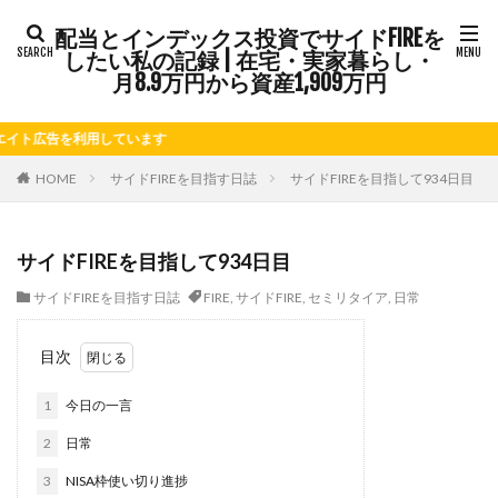
配当とインデックス投資でサイドFIREを
タグ
したい私の記録 | 在宅・実家暮らし・
FIRE
Kindle出版
LINE
LINEスタンプ
月8.9万円から資産1,909万円
NISA
note
お仕事
お花見
かき氷
告を利用しています
さつまいも
じゃがいも
そばめし
ふるさと納税
ほうれん草
めんつゆ
ようかん
HOME
サイドFIREを目指す日誌
サイドFIREを目指して934日目
ららぽーと
アニマルカフェ
アメブロ
アリゴ
アワビ
イチジク
インコ
インデックス投資
サイドFIREを目指して934日目
インドカレー
オクラ
オニオングラタンスープ
サイドFIREを目指す日誌
FIRE
,
サイドFIRE
,
セミリタイア
,
日常
オニオンスープ
カッテージチーズ
カボチャ
カルボナーラ
カレーライス
キウイフルーツ
目次
キナウリ
キャンペーン
キュウリ
クッキー
1
今日の一言
クリア特典
ケーキ
ゲーム
ゲームセンター
コストコ
コーヒーフレッシュ
ゴボウ
2
日常
ゴールデンウィーク
サイドFIRE
サツマイモ
3
NISA枠使い切り進捗