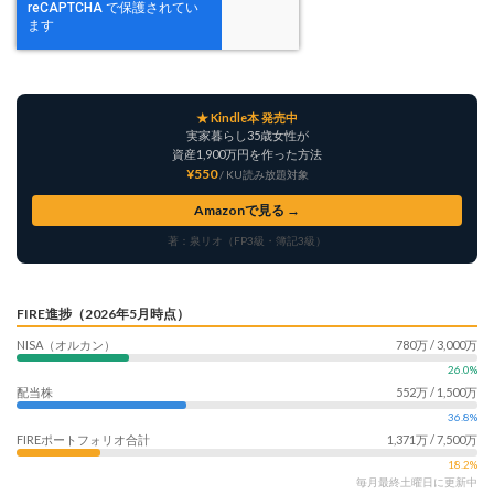
★ Kindle本 発売中
実家暮らし35歳女性が
資産1,900万円を作った方法
¥550
/ KU読み放題対象
Amazonで見る →
著：泉リオ（FP3級・簿記3級）
FIRE進捗（2026年5月時点）
NISA（オルカン）
780万 / 3,000万
26.0%
配当株
552万 / 1,500万
36.8%
FIREポートフォリオ合計
1,371万 / 7,500万
18.2%
毎月最終土曜日に更新中