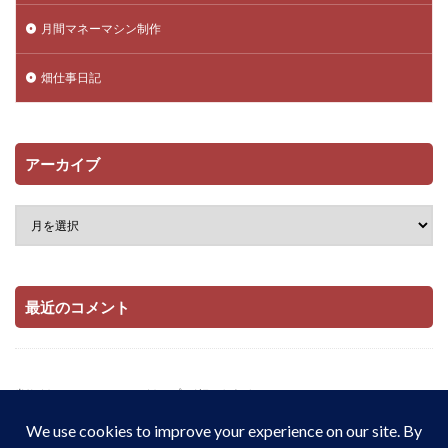
月間マネーマシン制作
畑仕事日記
アーカイブ
最近のコメント
当サイトはAmazonアソシエイト・プログラムおよび

楽天アフィリエイト・プログラムの参加者です。

適格販売により収入を得ています。