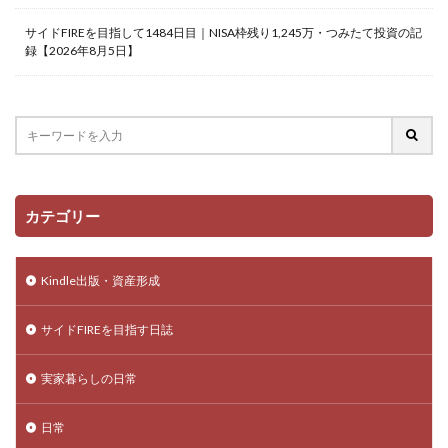
サイドFIREを目指して1484日目｜NISA枠残り1,245万・つみたて投資の記
録【2026年8月5日】
カテゴリー
Kindle出版・資産形成
サイドFIREを目指す日誌
実家暮らしの日常
日常