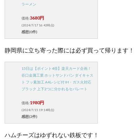
ラーメン
3680円
価格:
(2024/7/17 16:43時点)
感想(0件)
静岡県に立ち寄った際には必ず買って帰ります！
15日は【ポイント4倍】楽天カード企画！
谷口金属工業 ホットサンドパン ダイキャス
ト フッ素加工 A4レシピ付 IH・ガス火対応
ブラック 上下2つに分かれるセパレート
1980円
価格:
(2024/7/15 19:14時点)
感想(2件)
ハムチーズはゆずれない鉄板です！