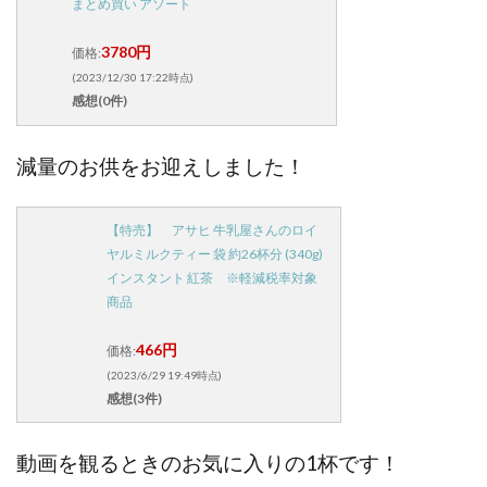
まとめ買い アソート
3780円
価格:
(2023/12/30 17:22時点)
感想(0件)
減量のお供をお迎えしました！
【特売】 アサヒ 牛乳屋さんのロイ
ヤルミルクティー 袋 約26杯分 (340g)
インスタント 紅茶 ※軽減税率対象
商品
466円
価格:
(2023/6/29 19:49時点)
感想(3件)
動画を観るときのお気に入りの1杯です！