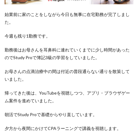
洋食屋
漬物
焼きそば
父の日
牛乳
玉ねぎ
玉子焼き
瓜
畑仕事
白桃
始業前に家のことをしながら今日も無事に在宅勤務が完了しまし
た。
白菜
眠気
眠気対策
睡眠
紅はるか
絹さや
耳かき
耳掃除
自社製品
今週も残り1勤務です。
芋ようかん
芽キャベツ
茎ブロッコリー
勤務後はお母さんを耳鼻科に連れていくまでに少し時間があった
落花生
謎解き
買い替え
資産形成
転職
のでStudy Proで簿記3級の学習をしていました。
軽自動車
農作業
通信制限
配当
野菜
閉店
飲食店
鬼まんじゅう
鳥よけネット
お母さんの点滴治療中の間は付近の普段通らない通りを散策して
鶏肉
いました。
帰ってきた後は、YouTubeを視聴しつつ、アプリ・ブラウザゲー
検索
ム案件を進めていました。
朝活でStudy Proで基礎からやり直しています。
夕方から夜間にかけてCPAラーニングで講義を視聴します。