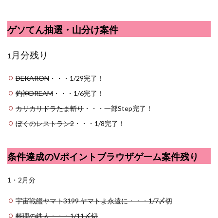
ゲソてん抽選・山分け案件
月分残り
1
DEKARON
・・・1/29完了！
釣神DREAM
・・・1/6完了！
カリカリドラたま斬り
・・・一部Step完了！
ぼくのレストラン2
・・・1/8完了！
条件達成のVポイントブラウザゲーム案件残り
1・2月分
宇宙戦艦ヤマト3199 ヤマトよ永遠に・・・1/7〆切
料理の鉄人・・・1/11〆切