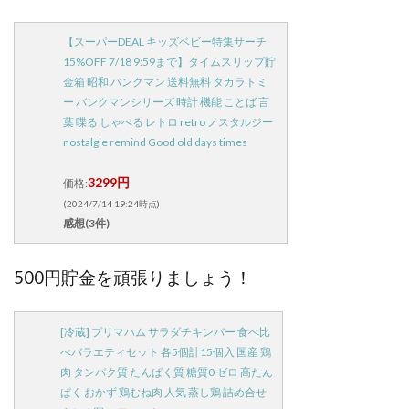
【スーパーDEAL キッズベビー特集サーチ
15%OFF 7/18 9:59まで】タイムスリップ貯
金箱 昭和 バンクマン 送料無料 タカラトミ
ー バンクマンシリーズ 時計 機能 ことば 言
葉 喋る しゃべる レトロ retro ノスタルジー
nostalgie remind Good old days times
3299円
価格:
(2024/7/14 19:24時点)
感想(3件)
500円貯金を頑張りましょう！
[冷蔵] プリマハム サラダチキンバー 食べ比
べバラエティセット 各5個計15個入 国産 鶏
肉 タンパク質 たんぱく質 糖質0 ゼロ 高たん
ぱく おかず 鶏むね肉 人気 蒸し鶏 詰め合せ