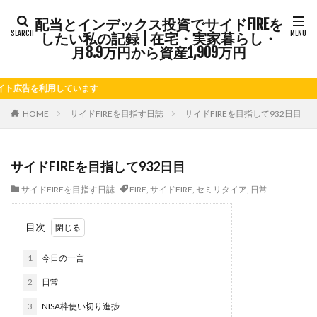
配当とインデックス投資でサイドFIREを
タグ
したい私の記録 | 在宅・実家暮らし・
FIRE
Kindle出版
LINE
LINEスタンプ
月8.9万円から資産1,909万円
NISA
note
お仕事
お花見
かき氷
利用しています
さつまいも
じゃがいも
そばめし
ふるさと納税
ほうれん草
めんつゆ
ようかん
HOME
サイドFIREを目指す日誌
サイドFIREを目指して932日目
ららぽーと
アニマルカフェ
アメブロ
アリゴ
アワビ
イチジク
インコ
インデックス投資
サイドFIREを目指して932日目
インドカレー
オクラ
オニオングラタンスープ
サイドFIREを目指す日誌
FIRE
,
サイドFIRE
,
セミリタイア
,
日常
オニオンスープ
カッテージチーズ
カボチャ
カルボナーラ
カレーライス
キウイフルーツ
目次
キナウリ
キャンペーン
キュウリ
クッキー
1
今日の一言
クリア特典
ケーキ
ゲーム
ゲームセンター
コストコ
コーヒーフレッシュ
ゴボウ
2
日常
ゴールデンウィーク
サイドFIRE
サツマイモ
3
NISA枠使い切り進捗