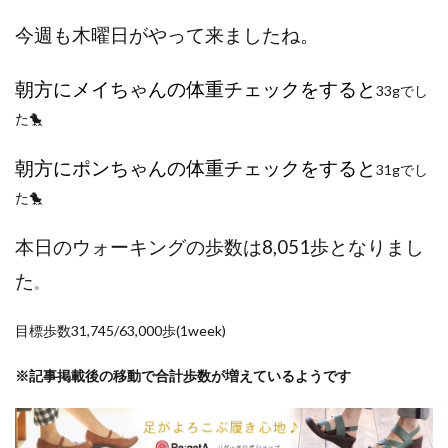
ポイントサイト
ポイ活
マイナンバー
今週も木曜日がやって来ましたね。
マスクメロン
マンゴー
ミカン
ミネストローネ
メロン
メロン狩り
朝方にメイちゃんの体重チェックをすると
33gでし
メンチカツ
モッツァレラチーズ
リゾット
た🐤
仕事
卵
卵料理
卵白
卵黄
収穫
和菓子
和風パスタ
図書館
外耳炎
外食
朝方にポンちゃんの体重チェックをすると
31gでし
大学芋
大根
天日干し
太陽のタマゴ
た🐤
宝探し
実家暮らし
家庭菜園
本日のウォーキングの歩数は8,051歩となりまし
家庭菜園、 野菜、サツマイモ
家庭菜園、スイカ
た
当選品
手作り
投資
投資信託
。
掛川花鳥園
携帯キャリア
料理
目標歩数31,745/63,000歩(1week)
料理、ジェノベーゼソース
料理、スクランブルエッグ
旅行
日常
日間賀島
明治村
果樹
※記事掲載後の移動で合計歩数が増えているようです
枝豆
柚子
柿
株主優待
株式投資
桃
梅
梅干し
楽天
楽天モバイル