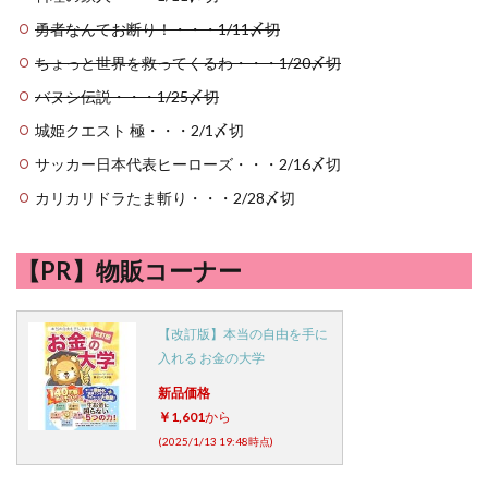
勇者なんてお断り！・・・1/11〆切
ちょっと世界を救ってくるわ・・・1/20〆切
バヌシ伝説・・・1/25〆切
城姫クエスト 極・・・2/1〆切
サッカー日本代表ヒーローズ・・・2/16〆切
カリカリドラたま斬り・・・2/28〆切
【PR】物販コーナー
【改訂版】本当の自由を手に
入れる お金の大学
新品価格
￥1,601
から
(2025/1/13 19:48時点)