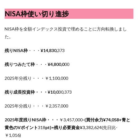
NISA枠使い切り進捗
NISA枠を全額インデックス投資で埋めることに方向転換しまし
た。
残りNISA枠
・・・
¥14,830,
373
残りつみたて枠
・・・
¥4,800,0
00
2025年分残り・・・￥1,100,000
残り成長投資枠・・・¥10,0
30,373
2025年分残り・・・￥2,357,000
2025年度残りNISA枠・・・
￥3,457,000
-(買付余力¥
74,058
+青と
黄色のVポイント
318
pt)=残り必要資金
¥3,
382
,
624(先日比-
￥1,016)