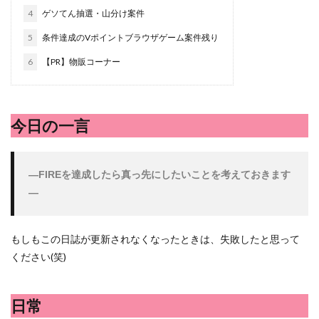
シシトウ
シャインマスカット
ショッピングモール
4
ゲソてん抽選・山分け案件
シルクスイート
ジェノベーゼソース
ジャガイモ
5
条件達成のVポイントブラウザゲーム案件残り
スイカ
スコーン
ストレス
スマホ
6
【PR】物販コーナー
スープ
セキセイインコ
セミリタイア
ソース
タカラッシュ
タケノコ
タコ
チキンパエリア
チーズ
チーズケーキ
チーズリゾット
ツナ
今日の一言
デザート
デスクワーク
トウガン
トウモロコシ
トマト
ドリンク
ナゲット
―
FIREを達成したら真っ先にしたいことを考えておきます
ナス
ナン
ニンジン
ニンニク
―
ハッシュドポテト
ハム
ハローワーク
ハンターズヴィレッジ
ハンバーガー
ハンバーグ
もしもこの日誌が更新されなくなったときは、失敗したと思って
ハーブ
バジル
バックヤード
パエリア
ください(笑)
パスタ
ビワ
ビーフシチュー
ピーマン
フグ料理
フランスパン
ブドウ
プリン
日常
ペット
ペペロンチーノ
ホエイ
ホットケーキ