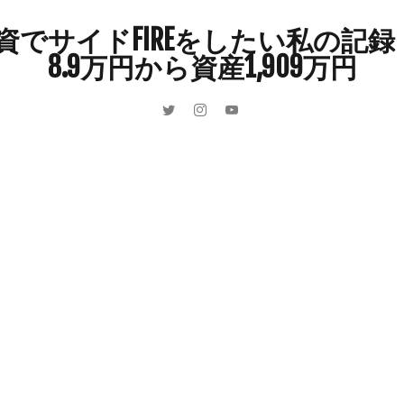
インドカレー
オクラ
オニオングラタンスープ
オニオンスー
でサイドFIREをしたい私の記録 
カボチャ
カルボナーラ
カレーライス
キウイフルーツ
8.9万円から資産1,909万円
キュウリ
クッキー
クリア特典
ケーキ
ゲーム
ゲーム
ーヒーフレッシュ
ゴボウ
ゴールデンウィーク
サイドFIRE
サ
ャインマスカット
ショッピングモール
シルクスイート
ジェノベー
スイカ
スコーン
ストレス
スマホ
スープ
セキセイイン
ラッシュ
タケノコ
タコ
チキンパエリア
チーズ
チーズ
ツナ
デザート
デスクワーク
トウガン
トウモロコシ
ゲット
ナス
ナン
ニンジン
ニンニク
ハッシュドポテト
ハンターズヴィレッジ
ハンバーガー
ハンバーグ
ハーブ
バ
パエリア
パスタ
ビワ
ビーフシチュー
ピーマン
フグ
ブドウ
プリン
ペット
ペペロンチーノ
ホエイ
ホット
ポイ活
マイナンバー
マスクメロン
マンゴー
ミカン
ン狩り
メンチカツ
モッツァレラチーズ
リゾット
仕事
収穫
和菓子
和風パスタ
図書館
外耳炎
外食