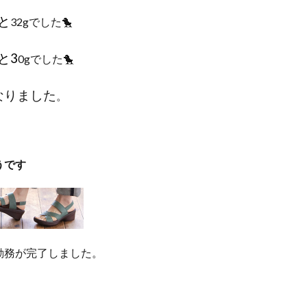
と
32gでした🐤
と3
0gでした🐤
なりました
。
うです
勤務が完了しました。