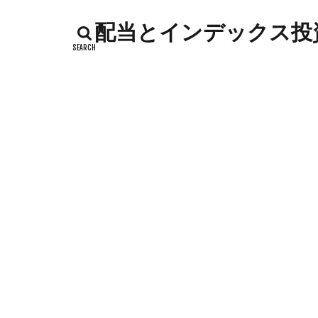
インデックス投資
配当とインデックス投資
カッテージチーズ
キャンペーン
コストコ
コ
シシトウ
シ
ジャガイモ
ソース
タカ
チーズリゾット
ドリンク
ナ
ハローワーク
バックヤード
フランスパン
ポイントサイト
メロン
メロ
卵白
卵黄