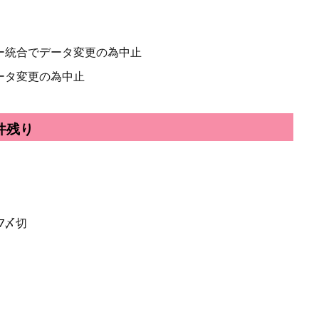
ー統合でデータ変更の為中止
ータ変更の為中止
件残り
7〆切