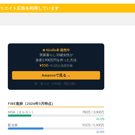
サツマイモ
を利用しています
ャリア
料理
明治村
果樹
楽天モバイル
畑仕事
白桃
★ Kindle本 発売中
自社製品
実家暮らし35歳女性が
産形成
転職
資産1,900万円を作った方法
¥550
/ KU読み放題対象
う
鳥よけネット
Amazonで見る →
著：泉リオ（FP3級・簿記3級）
FIRE進捗（2026年5月時点）
NISA（オルカン）
780万 / 3,000万
26.0%
配当株
552万 / 1,500万
36.8%