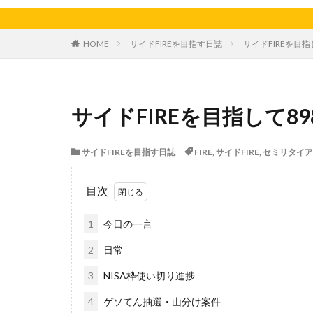
天日干し
太
家庭菜園、スイカ
HOME
サイドFIREを目指す日誌
サイドFIREを目指
料理、ジェノベー
枝豆
柚子
洋食屋
漬物
サイドFIREを目指して89
白菜
眠気
芋ようかん
サイドFIREを目指す日誌
FIRE
,
サイドFIRE
,
セミリタイア
軽自動車
農
鶏肉
目次
1
今日の一言
2
日常
3
NISA枠使い切り進捗
4
ゲソてん抽選・山分け案件