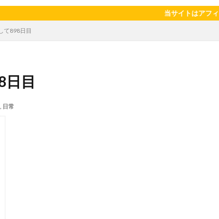
陽のタマゴ
宝探し
実家暮らし
家庭菜園
家庭菜園、 野菜、
当サイトはアフィリエイト広告
当選品
手作り
投資
投資信託
掛川花鳥園
携帯キ
して898日目
ゼソース
料理、スクランブルエッグ
旅行
日常
日間賀島
柿
株主優待
株式投資
桃
梅
梅干し
楽天
焼きそば
父の日
牛乳
玉ねぎ
玉子焼き
瓜
8日目
眠気対策
睡眠
紅はるか
絹さや
耳かき
耳掃除
芽キャベツ
茎ブロッコリー
落花生
謎解き
買い替え
資
,
日常
作業
通信制限
配当
野菜
閉店
飲食店
鬼まんじゅ
検索