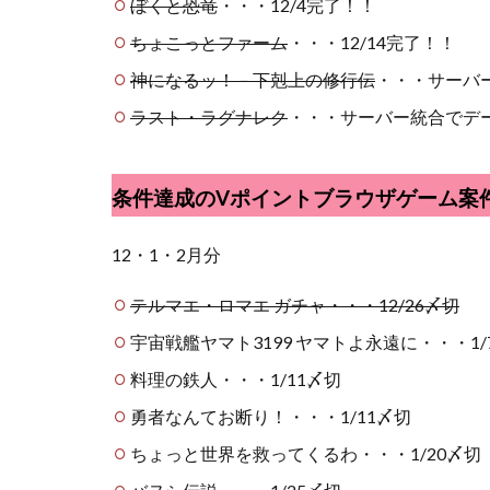
ぼくと恐竜
・・・12/4完了！！
ちょこっとファーム
・・・12/14完了！！
神になるッ！－下剋上の修行伝
・・・サーバ
ラスト・ラグナレク
・・・サーバー統合でデ
条件達成のVポイントブラウザゲーム案
12・1・2月分
テルマエ・ロマエ ガチャ・・・12/26〆切
宇宙戦艦ヤマト3199 ヤマトよ永遠に・・・1/
料理の鉄人・・・1/11〆切
勇者なんてお断り！・・・1/11〆切
ちょっと世界を救ってくるわ・・・1/20〆切