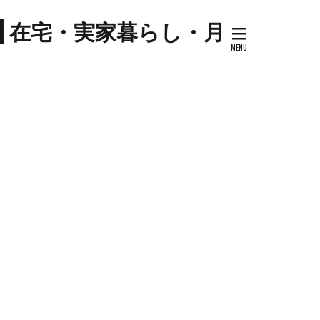
プ
| 在宅・実家暮らし・月
キナウリ
センター
ツマイモ
ゼソース
コ
セミリタイア
ケーキ
トマト
ハム
ジル
料理
ケーキ
ミネストローネ
卵
卵料理
大学芋
大根