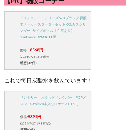
【PR】物販コーナー
ドリンクメイト シリーズ620 ブラック 炭酸
水メーカー スターターセット 60Lガスシリ
ンダー Lサイズボトル【在庫あり】
drinkmate DRM1011 黒
18568円
価格:
(2024/7/25 15:34時点)
感想(32件)
これで毎日炭酸水を飲んでいます！
サントリー おうちドリンクバー POPメ
ロン 340ml×24本入り(1ケース)（KT）
5391円
価格:
(2024/7/27 19:33時点)
感想(0件)