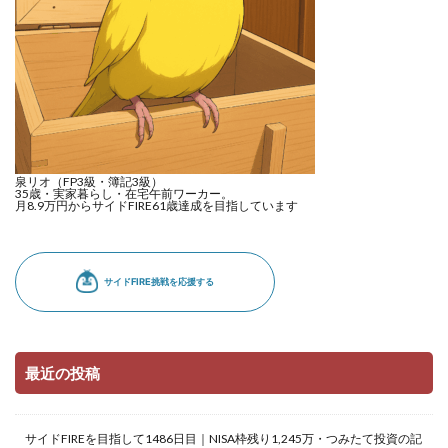
泉リオ（FP3級・簿記3級）
35歳・実家暮らし・在宅午前ワーカー。
月8.9万円からサイドFIRE61歳達成を目指しています
最近の投稿
サイドFIREを目指して1486日目｜NISA枠残り1,245万・つみたて投資の記