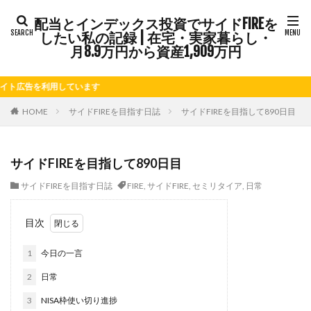
配当とインデックス投資でサイドFIREを
タグ
したい私の記録 | 在宅・実家暮らし・
FIRE
Kindle出版
LINE
LINEスタンプ
月8.9万円から資産1,909万円
NISA
note
お仕事
お花見
かき氷
告を利用しています
さつまいも
じゃがいも
そばめし
ふるさと納税
ほうれん草
めんつゆ
ようかん
HOME
サイドFIREを目指す日誌
サイドFIREを目指して890日目
ららぽーと
アニマルカフェ
アメブロ
アリゴ
アワビ
イチジク
インコ
インデックス投資
サイドFIREを目指して890日目
インドカレー
オクラ
オニオングラタンスープ
サイドFIREを目指す日誌
FIRE
,
サイドFIRE
,
セミリタイア
,
日常
オニオンスープ
カッテージチーズ
カボチャ
カルボナーラ
カレーライス
キウイフルーツ
目次
キナウリ
キャンペーン
キュウリ
クッキー
1
今日の一言
クリア特典
ケーキ
ゲーム
ゲームセンター
コストコ
コーヒーフレッシュ
ゴボウ
2
日常
ゴールデンウィーク
サイドFIRE
サツマイモ
3
NISA枠使い切り進捗