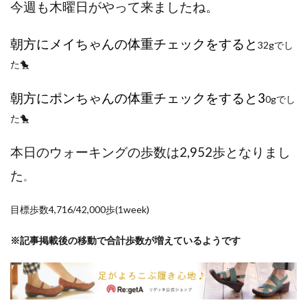
今週も木曜日がやって来ましたね。
ポイントサイト
ポイ活
マイナンバー
マスクメロン
マンゴー
ミカン
朝方にメイちゃんの体重チェックをすると
32gでし
ミネストローネ
メロン
メロン狩り
た🐤
メンチカツ
モッツァレラチーズ
リゾット
仕事
卵
卵料理
卵白
卵黄
収穫
朝方にポンちゃんの体重チェックをすると3
0gでし
和菓子
和風パスタ
図書館
外耳炎
外食
た🐤
大学芋
大根
天日干し
太陽のタマゴ
本日のウォーキングの歩数は2,952歩となりまし
宝探し
実家暮らし
家庭菜園
家庭菜園、 野菜、サツマイモ
家庭菜園、スイカ
た
。
当選品
手作り
投資
投資信託
目標歩数4,716/42,000歩(1week)
掛川花鳥園
携帯キャリア
料理
料理、ジェノベーゼソース
料理、スクランブルエッグ
※記事掲載後の移動で合計歩数が増えているようです
旅行
日常
日間賀島
明治村
果樹
枝豆
柚子
柿
株主優待
株式投資
桃
梅
梅干し
楽天
楽天モバイル