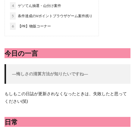
シシトウ
シャインマスカット
ショッピングモール
4
ゲソてん抽選・山分け案件
シルクスイート
ジェノベーゼソース
ジャガイモ
5
条件達成のVポイントブラウザゲーム案件残り
スイカ
スコーン
ストレス
スマホ
6
【PR】物販コーナー
スープ
セキセイインコ
セミリタイア
ソース
タカラッシュ
タケノコ
タコ
チキンパエリア
チーズ
チーズケーキ
チーズリゾット
ツナ
今日の一言
デザート
デスクワーク
トウガン
トウモロコシ
トマト
ドリンク
ナゲット
―
悔しさの清算方法が知りたいですね―
ナス
ナン
ニンジン
ニンニク
ハッシュドポテト
ハム
ハローワーク
ハンターズヴィレッジ
ハンバーガー
ハンバーグ
もしもこの日誌が更新されなくなったときは、失敗したと思って
ください(笑)
ハーブ
バジル
バックヤード
パエリア
パスタ
ビワ
ビーフシチュー
ピーマン
日常
フグ料理
フランスパン
ブドウ
プリン
ペット
ペペロンチーノ
ホエイ
ホットケーキ