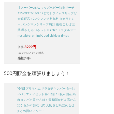
【スーパーDEAL キッズベビー特集サーチ
15%OFF 7/18 9:59まで】タイムスリップ貯
金箱 昭和 バンクマン 送料無料 タカラトミ
ー バンクマンシリーズ 時計 機能 ことば 言
葉 喋る しゃべる レトロ retro ノスタルジー
nostalgie remind Good old days times
3299円
価格:
(2024/7/14 19:24時点)
感想(3件)
500円貯金を頑張りましょう！
[冷蔵] プリマハム サラダチキンバー 食べ比
べバラエティセット 各5個計15個入 国産 鶏
肉 タンパク質 たんぱく質 糖質0 ゼロ 高たん
ぱく おかず 鶏むね肉 人気 蒸し鶏 詰め合せ
まとめ買い アソート