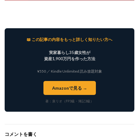
📖 この記事の内容をもっと詳しく知りたい方へ
実家暮らし35歳女性が
資産1,900万円を作った方法
¥550 ／ Kindle Unlimited 読み放題対象
Amazonで見る →
著：泉リオ（FP3級・簿記3級）
コメントを書く