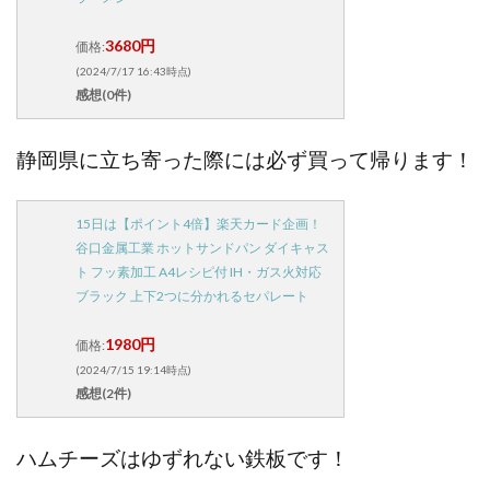
3680円
価格:
(2024/7/17 16:43時点)
感想(0件)
静岡県に立ち寄った際には必ず買って帰ります！
15日は【ポイント4倍】楽天カード企画！
谷口金属工業 ホットサンドパン ダイキャス
ト フッ素加工 A4レシピ付 IH・ガス火対応
ブラック 上下2つに分かれるセパレート
1980円
価格:
(2024/7/15 19:14時点)
感想(2件)
ハムチーズはゆずれない鉄板です！