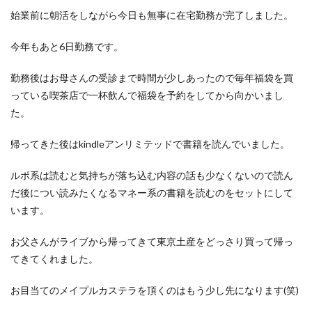
洋食屋
漬物
焼きそば
父の日
牛乳
始業前に朝活をしながら今日も無事に在宅勤務が完了しました。
玉ねぎ
玉子焼き
瓜
畑仕事
白桃
今年もあと6日勤務です。
白菜
眠気
眠気対策
睡眠
紅はるか
絹さや
耳かき
耳掃除
自社製品
勤務後はお母さんの受診まで時間が少しあったので毎年福袋を買
芋ようかん
芽キャベツ
茎ブロッコリー
っている喫茶店で一杯飲んで福袋を予約をしてから向かいまし
た。
落花生
謎解き
買い替え
資産形成
転職
軽自動車
農作業
通信制限
配当
野菜
帰ってきた後はkindleアンリミテッドで書籍を読んでいました。
閉店
飲食店
鬼まんじゅう
鳥よけネット
ルポ系は読むと気持ちが落ち込む内容の話も少なくないので読ん
鶏肉
だ後につい読みたくなるマネー系の書籍を読むのをセットにして
います。
検索
お父さんがライブから帰ってきて東京土産をどっさり買って帰っ
てきてくれました。
お目当てのメイプルカステラを頂くのはもう少し先になります(笑)