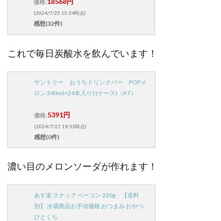
18568円
価格:
(2024/7/25 15:34時点)
感想(32件)
これで毎日炭酸水を飲んでいます！
サントリー おうちドリンクバー POPメ
ロン 340ml×24本入り(1ケース)（KT）
5391円
価格:
(2024/7/27 19:33時点)
感想(0件)
濃い目のメロンソーダが作れます！
あす楽 スナック ベーコン 230g 【送料
別】 冷蔵商品お手頃価格 おつまみ おやつ
ひとくち