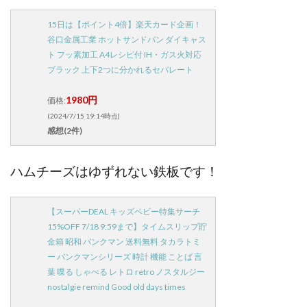
15日は【ポイント4倍】楽天カード企画！
谷口金属工業 ホットサンドパン ダイキャス
ト フッ素加工 A4レシピ付 IH・ガス火対応
ブラック 上下2つに分かれるセパレート
1980円
価格:
(2024/7/15 19:14時点)
感想(2件)
ハムチーズはゆずれない鉄板です！
【スーパーDEAL キッズベビー特集サーチ
15%OFF 7/18 9:59まで】タイムスリップ貯
金箱 昭和 バンクマン 送料無料 タカラトミ
ー バンクマンシリーズ 時計 機能 ことば 言
葉 喋る しゃべる レトロ retro ノスタルジー
nostalgie remind Good old days times