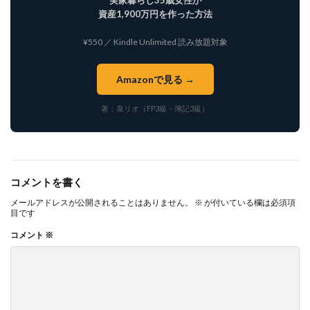
実家暮らし35歳女性が
資産1,900万円を作った方法
¥550 ／ Kindle Unlimited 読み放題対象
Amazonで見る →
著：泉リオ（FP3級・簿記3級）
コメントを書く
メールアドレスが公開されることはありません。
※
が付いている欄は必須項
目です
コメント
※