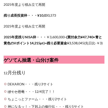
2025年度より積み立て再開
残り成長投資枠・・・¥10,0
30,373
2025年度より積み立て再開
2025年度残りNISA枠・・・
￥3,600,000
-(買付余力¥
47,740
+青と
黄色のVポイント14,215pt)=残り必要資金
¥3,538,
045(先日比-￥3)
ゲソてん抽選・山分け案件
月分残り
12
DEKARON・・・残り3サイト
ぼくと恐竜
・・・12/4完了！！
ちょこっとファーム・・・残り2サイト
神になるッ！－下剋上の修行伝・・・残り5サイト