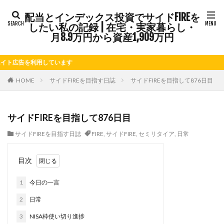
配当とインデックス投資でサイドFIREを
タグ
したい私の記録 | 在宅・実家暮らし・
FIRE
Kindle出版
LINE
LINEスタンプ
月8.9万円から資産1,909万円
NISA
note
お仕事
お花見
かき氷
を利用しています
さつまいも
じゃがいも
そばめし
ふるさと納税
ほうれん草
めんつゆ
ようかん
HOME
サイドFIREを目指す日誌
サイドFIREを目指して876日目
ららぽーと
アニマルカフェ
アメブロ
アリゴ
アワビ
イチジク
インコ
インデックス投資
サイドFIREを目指して876日目
インドカレー
オクラ
オニオングラタンスープ
サイドFIREを目指す日誌
FIRE
,
サイドFIRE
,
セミリタイア
,
日常
オニオンスープ
カッテージチーズ
カボチャ
カルボナーラ
カレーライス
キウイフルーツ
目次
キナウリ
キャンペーン
キュウリ
クッキー
1
今日の一言
クリア特典
ケーキ
ゲーム
ゲームセンター
コストコ
コーヒーフレッシュ
ゴボウ
2
日常
ゴールデンウィーク
サイドFIRE
サツマイモ
3
NISA枠使い切り進捗