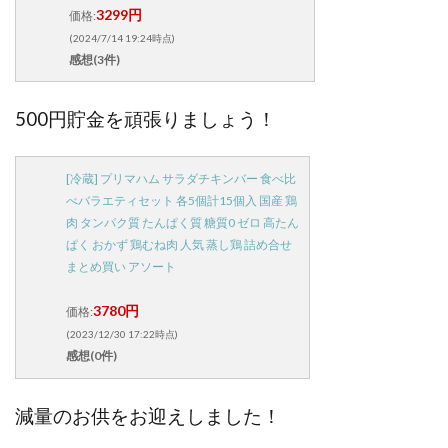
3299円
価格:
(2024/7/14 19:24時点)
感想(3件)
500円貯金を頑張りましょう！
[冷蔵] プリマハム サラダチキンバー 食べ比
べバラエティセット 各5個計15個入 国産 鶏
肉 タンパク質 たんぱく質 糖質0 ゼロ 高たん
ぱく おかず 鶏むね肉 人気 蒸し鶏 詰め合せ
まとめ買い アソート
3780円
価格:
(2023/12/30 17:22時点)
感想(0件)
減量のお供をお迎えしました！