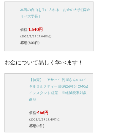
本当の自由を手に入れる お金の大学 [ 両＠
リベ大学長 ]
1,540円
価格:
(2023/8/19 17:04時点)
感想(803件)
お金について易しく学べます！
【特売】 アサヒ 牛乳屋さんのロイ
ヤルミルクティー 袋 約26杯分 (340g)
インスタント 紅茶 ※軽減税率対象
商品
466円
価格:
(2023/6/29 19:49時点)
感想(3件)