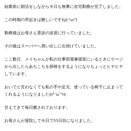
洋食屋
漬物
焼きそば
父の日
牛乳
始業前に朝活をしながら今日も無事に在宅勤務が完了しました。
玉ねぎ
玉子焼き
瓜
畑仕事
白桃
この時期の早起きは難しいですね(;^ω^)
白菜
眠気
眠気対策
睡眠
紅はるか
絹さや
耳かき
耳掃除
自社製品
勤務後はお母さん受診の送迎に行っていました。
芋ようかん
芽キャベツ
茎ブロッコリー
その後はスーパーへ買い出しに出掛けていました。
落花生
謎解き
買い替え
資産形成
転職
軽自動車
農作業
通信制限
配当
野菜
ここ数日、メイちゃんが私の仕事部屋兼寝室にいるときにケージ
閉店
飲食店
鬼まんじゅう
鳥よけネット
から出したらあちこちを探検をするようになりちょっとヒヤヒヤ
しています。
鶏肉
おいでと言わなくても私の手や足元、使っている椅子に止まって
検索
くれるようになりました(n*´ω`*n)
甘えてきて毎日癒されております。
お母さんが退院して今日で55日目になりました。