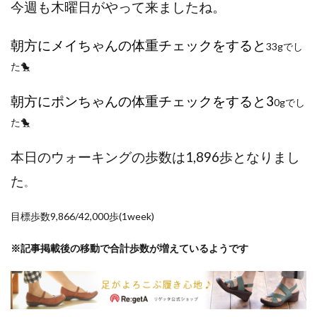
今週も木曜日がやって来ましたね。
ポイントサイト
ポイ活
マイナンバー
マスクメロン
マンゴー
ミカン
朝方にメイちゃんの体重チェックをすると
33gでし
ミネストローネ
メロン
メロン狩り
た🐤
メンチカツ
モッツァレラチーズ
リゾット
仕事
卵
卵料理
卵白
卵黄
収穫
朝方にポンちゃんの体重チェックをすると3
0gでし
和菓子
和風パスタ
図書館
外耳炎
外食
た🐤
大学芋
大根
天日干し
太陽のタマゴ
本日のウォーキングの歩数は1,896歩となりまし
宝探し
実家暮らし
家庭菜園
家庭菜園、 野菜、サツマイモ
家庭菜園、スイカ
た
。
当選品
手作り
投資
投資信託
目標歩数9,866/42,000歩(1week)
掛川花鳥園
携帯キャリア
料理
料理、ジェノベーゼソース
料理、スクランブルエッグ
※記事掲載後の移動で合計歩数が増えているようです
旅行
日常
日間賀島
明治村
果樹
枝豆
柚子
柿
株主優待
株式投資
桃
梅
梅干し
楽天
楽天モバイル