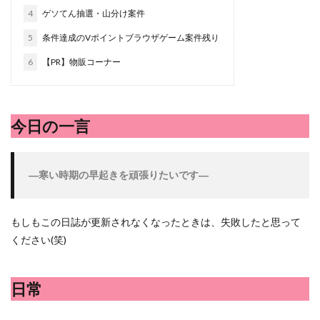
シシトウ
シャインマスカット
ショッピングモール
4
ゲソてん抽選・山分け案件
シルクスイート
ジェノベーゼソース
ジャガイモ
5
条件達成のVポイントブラウザゲーム案件残り
スイカ
スコーン
ストレス
スマホ
6
【PR】物販コーナー
スープ
セキセイインコ
セミリタイア
ソース
タカラッシュ
タケノコ
タコ
チキンパエリア
チーズ
チーズケーキ
チーズリゾット
ツナ
今日の一言
デザート
デスクワーク
トウガン
トウモロコシ
トマト
ドリンク
ナゲット
―
寒い時期の早起きを頑張りたいです―
ナス
ナン
ニンジン
ニンニク
ハッシュドポテト
ハム
ハローワーク
ハンターズヴィレッジ
ハンバーガー
ハンバーグ
もしもこの日誌が更新されなくなったときは、失敗したと思って
ください(笑)
ハーブ
バジル
バックヤード
パエリア
パスタ
ビワ
ビーフシチュー
ピーマン
日常
フグ料理
フランスパン
ブドウ
プリン
ペット
ペペロンチーノ
ホエイ
ホットケーキ