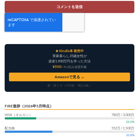
★ Kindle本 発売中
実家暮らし35歳女性が
資産1,900万円を作った方法
¥550
/ KU読み放題対象
Amazonで見る →
著：泉リオ（FP3級・簿記3級）
FIRE進捗（2026年5月時点）
NISA（オルカン）
780万 / 3,000万
26.0%
配当株
552万 / 1,500万
36.8%