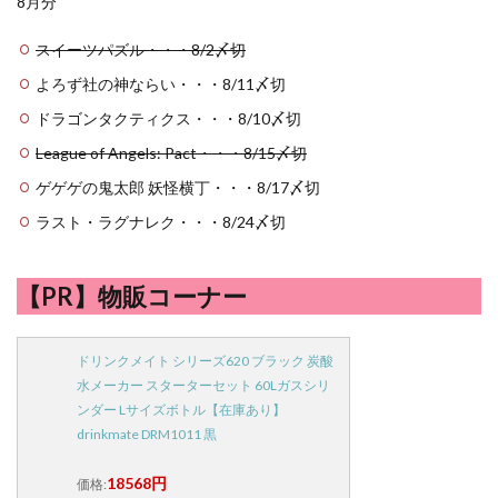
8月分
スイーツパズル・・・8/2〆切
よろず社の神ならい・・・8/11〆切
ドラゴンタクティクス・・・8/10〆切
League of Angels: Pact・・・8/15〆切
ゲゲゲの鬼太郎 妖怪横丁・・・8/17〆切
ラスト・ラグナレク・・・8/24〆切
【PR】物販コーナー
ドリンクメイト シリーズ620 ブラック 炭酸
水メーカー スターターセット 60Lガスシリ
ンダー Lサイズボトル【在庫あり】
drinkmate DRM1011 黒
18568円
価格: