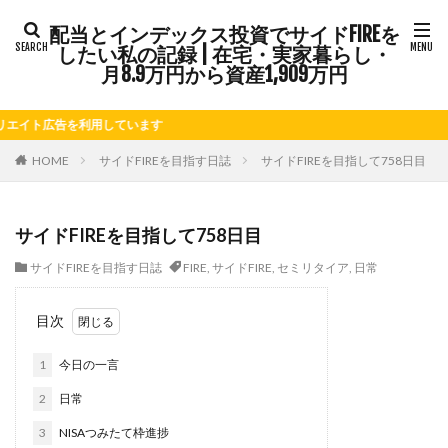
配当とインデックス投資でサイドFIREを
タグ
したい私の記録 | 在宅・実家暮らし・
FIRE
Kindle出版
LINE
LINEスタンプ
月8.9万円から資産1,909万円
NISA
note
お仕事
お花見
かき氷
広告を利用しています
さつまいも
じゃがいも
そばめし
ふるさと納税
ほうれん草
めんつゆ
ようかん
HOME
サイドFIREを目指す日誌
サイドFIREを目指して758日目
ららぽーと
アニマルカフェ
アメブロ
アリゴ
アワビ
イチジク
インコ
インデックス投資
サイドFIREを目指して758日目
インドカレー
オクラ
オニオングラタンスープ
サイドFIREを目指す日誌
FIRE
,
サイドFIRE
,
セミリタイア
,
日常
オニオンスープ
カッテージチーズ
カボチャ
カルボナーラ
カレーライス
キウイフルーツ
目次
キナウリ
キャンペーン
キュウリ
クッキー
1
今日の一言
クリア特典
ケーキ
ゲーム
ゲームセンター
コストコ
コーヒーフレッシュ
ゴボウ
2
日常
ゴールデンウィーク
サイドFIRE
サツマイモ
3
NISAつみたて枠進捗