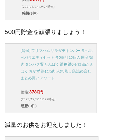
(2024/7/14 19:24時点)
感想(3件)
500円貯金を頑張りましょう！
[冷蔵] プリマハム サラダチキンバー 食べ比
べバラエティセット 各5個計15個入 国産 鶏
肉 タンパク質 たんぱく質 糖質0 ゼロ 高たん
ぱく おかず 鶏むね肉 人気 蒸し鶏 詰め合せ
まとめ買い アソート
3780円
価格:
(2023/12/30 17:22時点)
感想(0件)
減量のお供をお迎えしました！