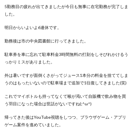
洋食屋
漬物
焼きそば
父の日
牛乳
5勤務目の疲れが出てきましたが今日も無事に在宅勤務が完了しま
玉ねぎ
玉子焼き
瓜
畑仕事
白桃
した。
白菜
眠気
眠気対策
睡眠
紅はるか
明日からいよいよ6連休です。
絹さや
耳かき
耳掃除
自社製品
芋ようかん
芽キャベツ
茎ブロッコリー
勤務後は市の中央図書館に行ってきました。
落花生
謎解き
買い替え
資産形成
転職
駐車券を車に忘れて駐車料金3時間無料の打刻をしそびれかけるう
軽自動車
農作業
通信制限
配当
野菜
っかりミスがありました。
閉店
飲食店
鬼まんじゅう
鳥よけネット
外は暑いですが面倒くさがってジュース1本分の料金を捨ててしま
鶏肉
うのはもったいないので駐車場まで追加で1往復してきました(笑)
検索
これでマイボトルも持ってなくて喉が渇いて自販機で飲み物を買
う羽目になった場合は世話がないですね(;^ω^)
帰ってきた後はYouTube視聴をしつつ、ブラウザゲーム・アプリ
ゲーム案件を進めていました。