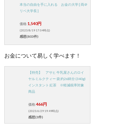
本当の自由を手に入れる お金の大学 [ 両＠
リベ大学長 ]
1,540円
価格:
(2023/8/19 17:04時点)
感想(803件)
お金について易しく学べます！
【特売】 アサヒ 牛乳屋さんのロイ
ヤルミルクティー 袋 約26杯分 (340g)
インスタント 紅茶 ※軽減税率対象
商品
466円
価格:
(2023/6/29 19:49時点)
感想(3件)