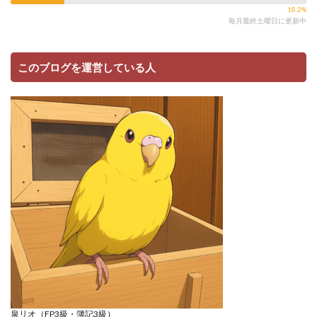
18.2%
毎月最終土曜日に更新中
このブログを運営している人
泉リオ（FP3級・簿記3級）