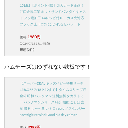
15日は【ポイント4倍】楽天カード企画！
谷口金属工業 ホットサンドパン ダイキャス
ト フッ素加工 A4レシピ付 IH・ガス火対応
ブラック 上下2つに分かれるセパレート
1980円
価格:
(2024/7/15 19:14時点)
感想(2件)
ハムチーズはゆずれない鉄板です！
【スーパーDEAL キッズベビー特集サーチ
15%OFF 7/18 9:59まで】タイムスリップ貯
金箱 昭和 バンクマン 送料無料 タカラトミ
ー バンクマンシリーズ 時計 機能 ことば 言
葉 喋る しゃべる レトロ retro ノスタルジー
nostalgie remind Good old days times
3299円
価格: