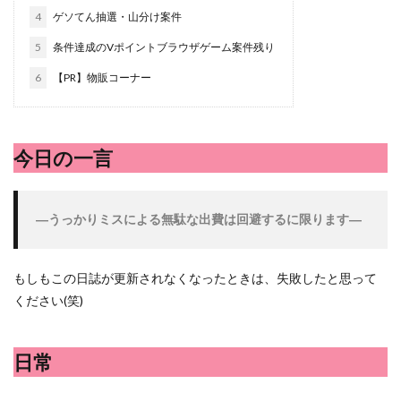
シシトウ
シャインマスカット
ショッピングモール
4
ゲソてん抽選・山分け案件
シルクスイート
ジェノベーゼソース
ジャガイモ
5
条件達成のVポイントブラウザゲーム案件残り
スイカ
スコーン
ストレス
スマホ
6
【PR】物販コーナー
スープ
セキセイインコ
セミリタイア
ソース
タカラッシュ
タケノコ
タコ
チキンパエリア
チーズ
チーズケーキ
チーズリゾット
ツナ
今日の一言
デザート
デスクワーク
トウガン
トウモロコシ
トマト
ドリンク
ナゲット
―うっかりミスによる無駄な出費は回避するに限ります―
ナス
ナン
ニンジン
ニンニク
ハッシュドポテト
ハム
ハローワーク
ハンターズヴィレッジ
ハンバーガー
ハンバーグ
もしもこの日誌が更新されなくなったときは、失敗したと思って
ください(笑)
ハーブ
バジル
バックヤード
パエリア
パスタ
ビワ
ビーフシチュー
ピーマン
日常
フグ料理
フランスパン
ブドウ
プリン
ペット
ペペロンチーノ
ホエイ
ホットケーキ