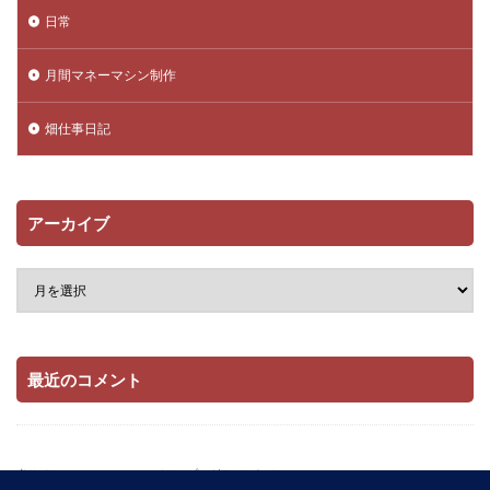
日常
月間マネーマシン制作
畑仕事日記
アーカイブ
最近のコメント
当サイトはAmazonアソシエイト・プログラムおよび

楽天アフィリエイト・プログラムの参加者です。
