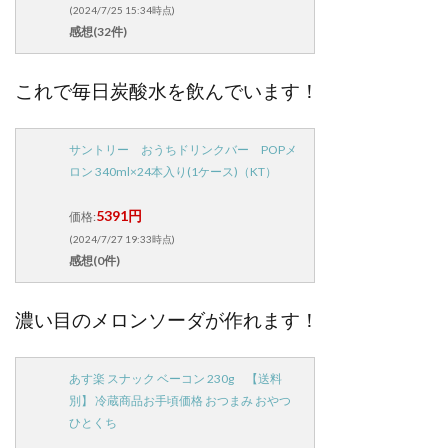
(2024/7/25 15:34時点)
感想(32件)
これで毎日炭酸水を飲んでいます！
サントリー おうちドリンクバー POPメ
ロン 340ml×24本入り(1ケース)（KT）
5391円
価格:
(2024/7/27 19:33時点)
感想(0件)
濃い目のメロンソーダが作れます！
あす楽 スナック ベーコン 230g 【送料
別】 冷蔵商品お手頃価格 おつまみ おやつ
ひとくち