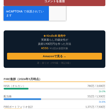
★ Kindle本 発売中
実家暮らし35歳女性が
資産1,900万円を作った方法
¥550
/ KU読み放題対象
Amazonで見る →
著：泉リオ（FP3級・簿記3級）
FIRE進捗（2026年5月時点）
NISA（オルカン）
780万 / 3,000万
26.0%
配当株
552万 / 1,500万
36.8%
FIREポートフォリオ合計
1,371万 / 7,500万