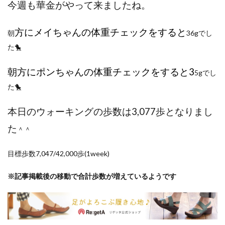
今週も華金がやって来ましたね。
ポイントサイト
ポイ活
マイナンバー
マスクメロン
マンゴー
ミカン
方
にメイちゃんの体重チェックをすると
朝
36gでし
ミネストローネ
メロン
メロン狩り
た🐤
メンチカツ
モッツァレラチーズ
リゾット
仕事
卵
卵料理
卵白
卵黄
収穫
朝方にポンちゃんの体重チェックをすると3
5gでし
和菓子
和風パスタ
図書館
外耳炎
外食
た🐤
大学芋
大根
天日干し
太陽のタマゴ
本日のウォーキングの歩数は3,077歩となりまし
宝探し
実家暮らし
家庭菜園
家庭菜園、 野菜、サツマイモ
家庭菜園、スイカ
た
＾＾
当選品
手作り
投資
投資信託
目標歩数7,047/42,000歩(1week)
掛川花鳥園
携帯キャリア
料理
料理、ジェノベーゼソース
料理、スクランブルエッグ
※記事掲載後の移動で合計歩数が増えているようです
旅行
日常
日間賀島
明治村
果樹
枝豆
柚子
柿
株主優待
株式投資
桃
梅
梅干し
楽天
楽天モバイル