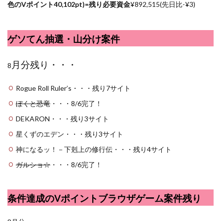
色のVポイント40,102pt)=残り必要資金
¥892,515(先日比-¥3)
ゲソてん抽選・山分け案件
月分残り・・・
8
Rogue Roll Ruler’s・・・残り7サイト
ぼくと恐竜
・・・8/6完了！
DEKARON・・・残り3サイト
星くずのエデン・・・残り3サイト
神になるッ！－下剋上の修行伝・・・残り4サイト
ガルショ☆
・・・8/6完了！
条件達成のVポイントブラウザゲーム案件残り