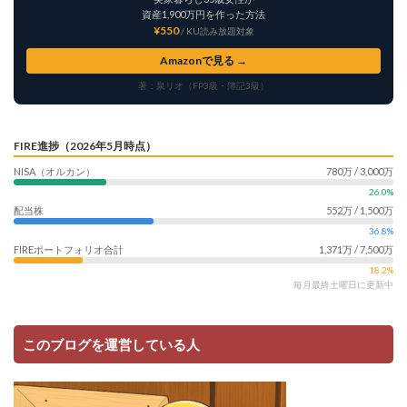
資産1,900万円を作った方法
¥550
/ KU読み放題対象
Amazonで見る →
著：泉リオ（FP3級・簿記3級）
FIRE進捗（2026年5月時点）
NISA（オルカン）
780万 / 3,000万
26.0%
配当株
552万 / 1,500万
36.8%
FIREポートフォリオ合計
1,371万 / 7,500万
18.2%
毎月最終土曜日に更新中
このブログを運営している人