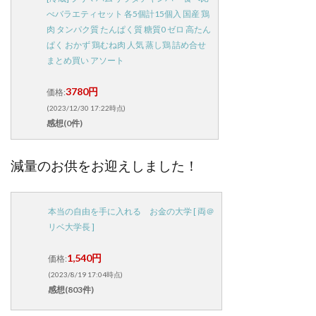
べバラエティセット 各5個計15個入 国産 鶏
肉 タンパク質 たんぱく質 糖質0 ゼロ 高たん
ぱく おかず 鶏むね肉 人気 蒸し鶏 詰め合せ
まとめ買い アソート
3780円
価格:
(2023/12/30 17:22時点)
感想(0件)
減量のお供をお迎えしました！
本当の自由を手に入れる お金の大学 [ 両＠
リベ大学長 ]
1,540円
価格:
(2023/8/19 17:04時点)
感想(803件)