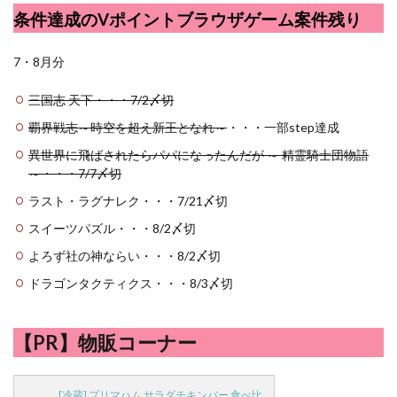
条件達成のVポイントブラウザゲーム案件残り
7・8月分
三国志 天下・・・7/2〆切
覇界戦志～時空を超え新王となれ～
・・・一部step達成
異世界に飛ばされたらパパになったんだが ～ 精霊騎士団物語
～・・・7/7〆切
ラスト・ラグナレク・・・7/21〆切
スイーツパズル・・・8/2〆切
よろず社の神ならい・・・8/2〆切
ドラゴンタクティクス・・・8/3〆切
【PR】物販コーナー
[冷蔵] プリマハム サラダチキンバー 食べ比