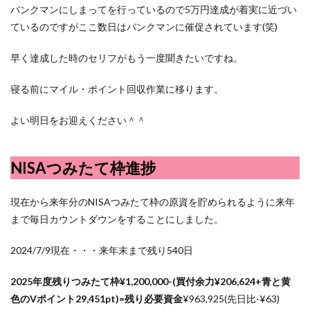
バンクマンにしまってを行っているので5万円達成が着実に近づい
ているのですがここ数日はバンクマンに催促されています(笑)
早く達成した時のセリフがもう一度聞きたいですね。
寝る前にマイル・ポイント回収作業に移ります。
よい明日をお迎えください＾＾
NISAつみたて枠進捗
現在から来年分のNISAつみたて枠の原資を貯められるように来年
まで毎日カウントダウンをすることにしました。
2024/7/9現在・・・来年末まで残り540日
2025年度残りつみたて枠¥1,200,000-(買付余力¥
206,624
+青と黄
色のVポイント29,451pt)=残り必要資金
¥963,925(先日比-¥63)