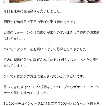
洋食屋
漬物
焼きそば
父の日
牛乳
玉ねぎ
玉子焼き
瓜
畑仕事
白桃
今日も無事に在宅勤務が完了しました。
白菜
眠気
眠気対策
睡眠
紅はるか
明日がお給料日で平日の半ばも乗り切れそうです。
絹さや
耳かき
耳掃除
自社製品
芋ようかん
芽キャベツ
茎ブロッコリー
日課のウォーキングは自粛令が出たのでお休みして市内の図書館
に行きました。
落花生
謎解き
買い替え
資産形成
転職
軽自動車
農作業
通信制限
配当
野菜
ついでにクッキーをお買い上げして募金をしてきました。
閉店
飲食店
鬼まんじゅう
鳥よけネット
市内の図書館各地に設置されているので時々ちょこっとだけ寄付
鶏肉
をしています。
検索
少しでも作業所の方達に還元されていただきたいです。
帰ってきた後はYouTube視聴をしつつ、ブラウザゲーム・アプリ
ゲーム案件を進めていました。
1日100円をコインケースに積み立てて500円分になったら肉食系