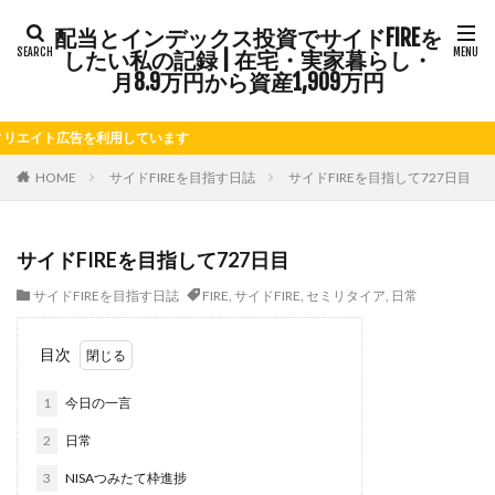
配当とインデックス投資でサイドFIREを
タグ
したい私の記録 | 在宅・実家暮らし・
FIRE
Kindle出版
LINE
LINEスタンプ
月8.9万円から資産1,909万円
NISA
note
お仕事
お花見
かき氷
ト広告を利用しています
さつまいも
じゃがいも
そばめし
ふるさと納税
ほうれん草
めんつゆ
ようかん
HOME
サイドFIREを目指す日誌
サイドFIREを目指して727日目
ららぽーと
アニマルカフェ
アメブロ
アリゴ
アワビ
イチジク
インコ
インデックス投資
サイドFIREを目指して727日目
インドカレー
オクラ
オニオングラタンスープ
サイドFIREを目指す日誌
FIRE
,
サイドFIRE
,
セミリタイア
,
日常
オニオンスープ
カッテージチーズ
カボチャ
カルボナーラ
カレーライス
キウイフルーツ
目次
キナウリ
キャンペーン
キュウリ
クッキー
1
今日の一言
クリア特典
ケーキ
ゲーム
ゲームセンター
コストコ
コーヒーフレッシュ
ゴボウ
2
日常
ゴールデンウィーク
サイドFIRE
サツマイモ
3
NISAつみたて枠進捗