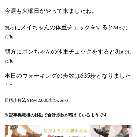
ポイントサイト
ポイ活
マイナンバー
今週も火曜日
がやって来ましたね。
マスクメロン
マンゴー
ミカン
ミネストローネ
メロン
メロン狩り
方
にメイちゃんの体重チェックをすると
朝
34gでし
メンチカツ
モッツァレラチーズ
リゾット
た🐤
仕事
卵
卵料理
卵白
卵黄
収穫
和菓子
和風パスタ
図書館
外耳炎
外食
朝方にポンちゃんの体重チェックをすると3
1gでし
大学芋
大根
天日干し
太陽のタマゴ
た🐤
宝探し
実家暮らし
家庭菜園
本日のウォーキングの歩数は635歩となりました
家庭菜園、 野菜、サツマイモ
家庭菜園、スイカ
＾＾
当選品
手作り
投資
投資信託
掛川花鳥園
携帯キャリア
料理
2,
目標歩数
646/42,000歩(1week)
料理、ジェノベーゼソース
料理、スクランブルエッグ
旅行
日常
日間賀島
明治村
果樹
※記事掲載後の移動で合計歩数が増えているようです
枝豆
柚子
柿
株主優待
株式投資
桃
梅
梅干し
楽天
楽天モバイル