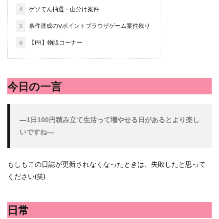
シシトウ
シャインマスカット
ショッピングモール
4
ゲソてん抽選・山分け案件
シルクスイート
ジェノベーゼソース
ジャガイモ
5
条件達成のVポイントブラウザゲーム案件残り
スイカ
スコーン
ストレス
スマホ
6
【PR】物販コーナー
スープ
セキセイインコ
セミリタイア
ソース
タカラッシュ
タケノコ
タコ
チキンパエリア
チーズ
チーズケーキ
チーズリゾット
ツナ
今日の一言
デザート
デスクワーク
トウガン
トウモロコシ
トマト
ドリンク
ナゲット
―1日100円積み立て生活って増やせる日があるとより楽し
ナス
ナン
ニンジン
ニンニク
いですね―
ハッシュドポテト
ハム
ハローワーク
ハンターズヴィレッジ
ハンバーガー
ハンバーグ
もしもこの日誌が更新されなくなったときは、失敗したと思って
ハーブ
バジル
バックヤード
パエリア
ください(笑)
パスタ
ビワ
ビーフシチュー
ピーマン
フグ料理
フランスパン
ブドウ
プリン
日常
ペット
ペペロンチーノ
ホエイ
ホットケーキ