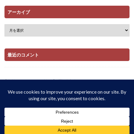
アーカイブ
最近のコメント
当サイトはAmazonアソシエイト・プログラムおよび

楽天アフィリエイト・プログラムの参加者です。

適格販売により収入を得ています。
© Copyright 2026
配当とインデックス投資でサイドFIREをしたい私の記
録 | 在宅・実家暮らし・月8.9万円から資産1,909万円
.