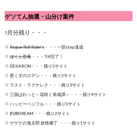
ゲソてん抽選・山分け案件
月分残り・・・
7
Rogue Roll Ruler’s
・・・一部step達成
ぼくと恐竜
・・・7/4完了！
DEKARON・・・残り5サイト
星くずのエデン・・・残り3サイト
ラスト・ラグナレク・・・残り3サイト
三国ぱれっと～花咲く英雄譚～・・・残り4サイト
ハッピーベジフル・・・残り5サイト
釣神DREAM・・・残り2サイト
ゲゲゲの鬼太郎 妖怪横丁 ・・・残り1サイト