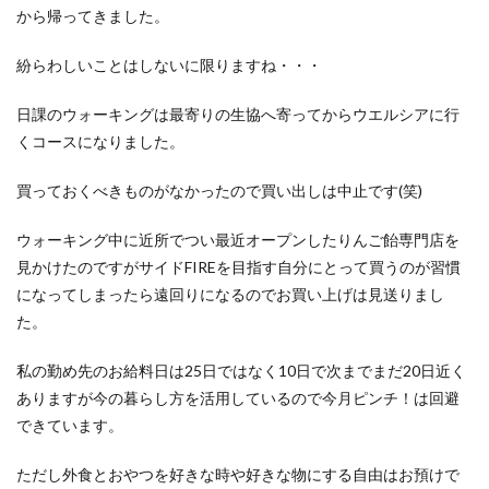
洋食屋
漬物
焼きそば
父の日
牛乳
から帰ってきました。
玉ねぎ
玉子焼き
瓜
畑仕事
白桃
紛らわしいことはしないに限りますね・・・
白菜
眠気
眠気対策
睡眠
紅はるか
絹さや
耳かき
耳掃除
自社製品
日課のウォーキングは最寄りの生協へ寄ってからウエルシアに行
くコースになりました。
芋ようかん
芽キャベツ
茎ブロッコリー
落花生
謎解き
買い替え
資産形成
転職
買っておくべきものがなかったので買い出しは中止です(笑)
軽自動車
農作業
通信制限
配当
野菜
ウォーキング中に近所でつい最近オープンしたりんご飴専門店を
閉店
飲食店
鬼まんじゅう
鳥よけネット
見かけたのですがサイドFIREを目指す自分にとって買うのが習慣
鶏肉
になってしまったら遠回りになるのでお買い上げは見送りまし
た。
検索
私の勤め先のお給料日は25日ではなく10日で次までまだ20日近く
ありますが今の暮らし方を活用しているので今月ピンチ！は回避
できています。
ただし外食とおやつを好きな時や好きな物にする自由はお預けで