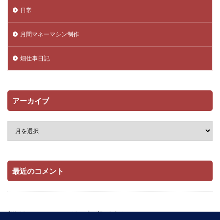
日常
月間マネーマシン制作
畑仕事日記
アーカイブ
最近のコメント
当サイトはAmazonアソシエイト・プログラムおよび

楽天アフィリエイト・プログラムの参加者です。
