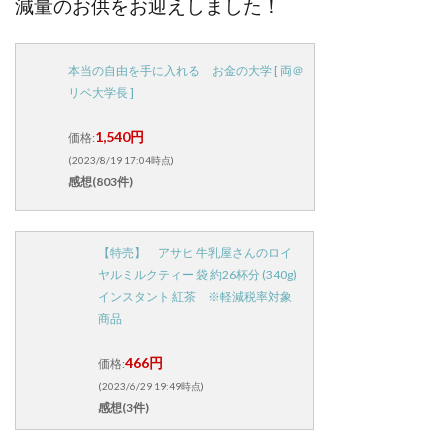
減量のお供をお迎えしました！
本当の自由を手に入れる お金の大学 [ 両＠
リベ大学長 ]
1,540円
価格:
(2023/8/19 17:04時点)
感想(803件)
【特売】 アサヒ 牛乳屋さんのロイ
ヤルミルクティー 袋 約26杯分 (340g)
インスタント 紅茶 ※軽減税率対象
商品
466円
価格:
(2023/6/29 19:49時点)
感想(3件)