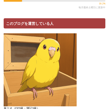
18.2%
毎月最終土曜日に更新中
このブログを運営している人
泉リオ（FP3級・簿記3級）