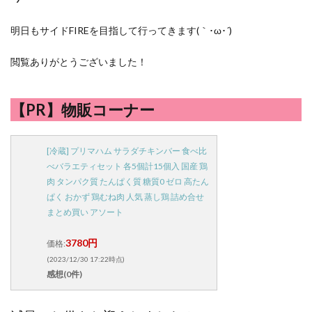
明日もサイドFIREを目指して行ってきます(｀･ω･´)
閲覧ありがとうございました！
【PR】物販コーナー
[冷蔵] プリマハム サラダチキンバー 食べ比
べバラエティセット 各5個計15個入 国産 鶏
肉 タンパク質 たんぱく質 糖質0 ゼロ 高たん
ぱく おかず 鶏むね肉 人気 蒸し鶏 詰め合せ
まとめ買い アソート
3780円
価格:
(2023/12/30 17:22時点)
感想(0件)