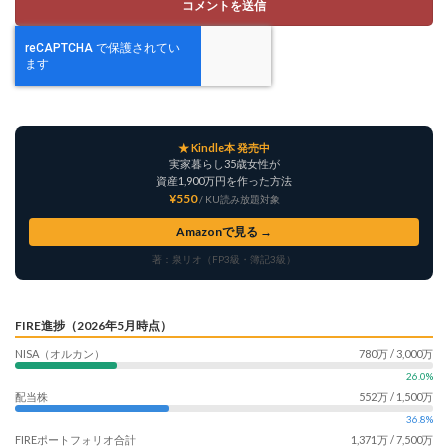
★ Kindle本 発売中
実家暮らし35歳女性が
資産1,900万円を作った方法
¥550
/ KU読み放題対象
Amazonで見る →
著：泉リオ（FP3級・簿記3級）
FIRE進捗（2026年5月時点）
NISA（オルカン）
780万 / 3,000万
26.0%
配当株
552万 / 1,500万
36.8%
FIREポートフォリオ合計
1,371万 / 7,500万