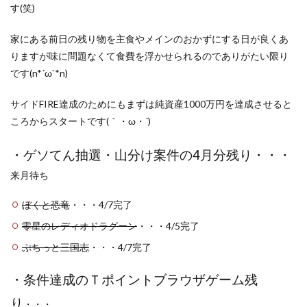
す(笑)
家にある前日の残り物を主食やメインのおかずにする日が良くあ
りますが味に問題なくて食費を浮かせられるのでありがたい限り
です(n*´ω`*n)
サイドFIRE達成のためにもまずは純資産1000万円を達成させると
ころからスタートです(｀・ω・´)
・ゲソてん抽選・山分け案件の4月分残り・・・
来月待ち
ぼくと恐竜
・・・4/7完了
零星のレディオドラグーン
・・・4/5完了
ぷちっと三国志
・・・4/7完了
・条件達成のＴポイントブラウザゲーム残
り
・・・