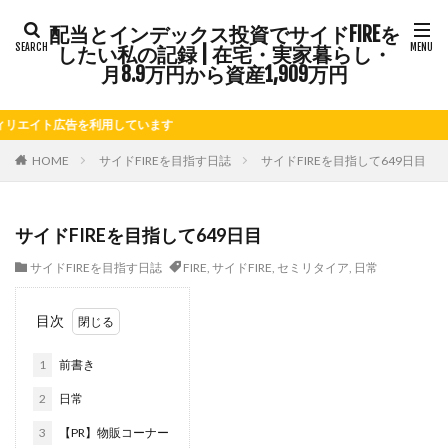
配当とインデックス投資でサイドFIREを
タグ
したい私の記録 | 在宅・実家暮らし・
FIRE
Kindle出版
LINE
LINEスタンプ
月8.9万円から資産1,909万円
NISA
note
お仕事
お花見
かき氷
イト広告を利用しています
さつまいも
じゃがいも
そばめし
ふるさと納税
ほうれん草
めんつゆ
ようかん
HOME
サイドFIREを目指す日誌
サイドFIREを目指して649日目
ららぽーと
アニマルカフェ
アメブロ
アリゴ
アワビ
イチジク
インコ
インデックス投資
サイドFIREを目指して649日目
インドカレー
オクラ
オニオングラタンスープ
サイドFIREを目指す日誌
FIRE
,
サイドFIRE
,
セミリタイア
,
日常
オニオンスープ
カッテージチーズ
カボチャ
カルボナーラ
カレーライス
キウイフルーツ
目次
キナウリ
キャンペーン
キュウリ
クッキー
1
前書き
クリア特典
ケーキ
ゲーム
ゲームセンター
コストコ
コーヒーフレッシュ
ゴボウ
2
日常
ゴールデンウィーク
サイドFIRE
サツマイモ
3
【PR】物販コーナー