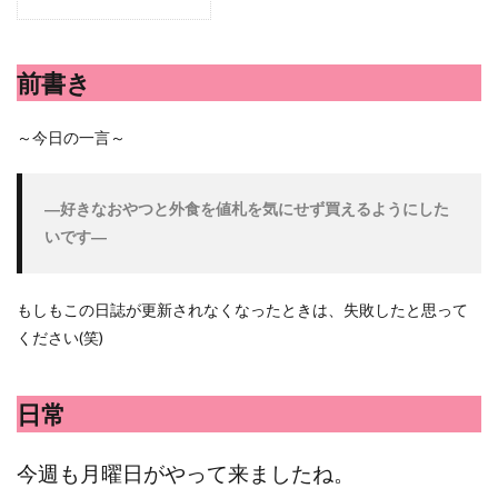
シシトウ
シャインマスカット
ショッピングモール
シルクスイート
ジェノベーゼソース
ジャガイモ
前書き
スイカ
スコーン
ストレス
スマホ
スープ
セキセイインコ
セミリタイア
ソース
～今日の一言～
タカラッシュ
タケノコ
タコ
チキンパエリア
チーズ
チーズケーキ
チーズリゾット
ツナ
―好きなおやつと外食を値札を気にせず買えるようにした
デザート
デスクワーク
トウガン
いです―
トウモロコシ
トマト
ドリンク
ナゲット
ナス
ナン
ニンジン
ニンニク
もしもこの日誌が更新されなくなったときは、失敗したと思って
ハッシュドポテト
ハム
ハローワーク
ください(笑)
ハンターズヴィレッジ
ハンバーガー
ハンバーグ
ハーブ
バジル
バックヤード
パエリア
日常
パスタ
ビワ
ビーフシチュー
ピーマン
フグ料理
フランスパン
ブドウ
プリン
今週も月曜日がやって来ましたね。
ペット
ペペロンチーノ
ホエイ
ホットケーキ