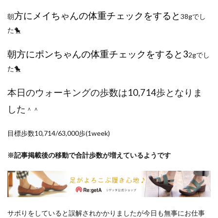
ポイントサイト
ポイ活
マイナンバー
方
にメイちゃんの体重チェックをすると
朝
38gでし
マスクメロン
マンゴー
ミカン
た🐤
ミネストローネ
メロン
メロン狩り
メンチカツ
モッツァレラチーズ
リゾット
朝方にポンちゃんの体重チェックをすると3
2gでし
仕事
卵
卵料理
卵白
卵黄
収穫
た🐤
和菓子
和風パスタ
図書館
外耳炎
外食
本日のウォーキングの歩数は10,714歩となりま
大学芋
大根
天日干し
太陽のタマゴ
した
宝探し
実家暮らし
家庭菜園
＾＾
家庭菜園、 野菜、サツマイモ
家庭菜園、スイカ
目標歩数10,714/63,000歩(1week)
当選品
手作り
投資
投資信託
掛川花鳥園
携帯キャリア
料理
※記事掲載後の移動で合計歩数が増えているようです
料理、ジェノベーゼソース
料理、スクランブルエッグ
旅行
日常
日間賀島
明治村
果樹
枝豆
柚子
柿
株主優待
株式投資
桃
梅
梅干し
楽天
楽天モバイル
サボりをしていると誤解されかかりましたが今日も無事にお仕事