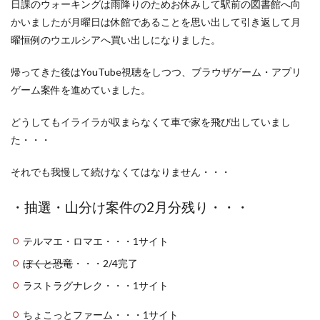
日課のウォーキングは雨降りのためお休みして駅前の図書館へ向
洋食屋
漬物
焼きそば
父の日
牛乳
かいましたが月曜日は休館であることを思い出して引き返して月
玉ねぎ
玉子焼き
瓜
畑仕事
白桃
曜恒例のウエルシアへ買い出しになりました。
白菜
眠気
眠気対策
睡眠
紅はるか
帰ってきた後はYouTube視聴をしつつ、ブラウザゲーム・アプリ
絹さや
耳かき
耳掃除
自社製品
ゲーム案件を進めていました。
芋ようかん
芽キャベツ
茎ブロッコリー
落花生
謎解き
買い替え
資産形成
転職
どうしてもイライラが収まらなくて車で家を飛び出していまし
軽自動車
農作業
通信制限
配当
野菜
た・・・
閉店
飲食店
鬼まんじゅう
鳥よけネット
それでも我慢して続けなくてはなりません・・・
鶏肉
・抽選・山分け案件の2月分残り・・・
検索
テルマエ・ロマエ・・・1サイト
ぼくと恐竜
・・・2/4完了
ラストラグナレク・・・1サイト
ちょこっとファーム・・・1サイト