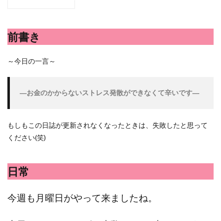
シシトウ
シャインマスカット
ショッピングモール
シルクスイート
ジェノベーゼソース
ジャガイモ
前書き
スイカ
スコーン
ストレス
スマホ
スープ
セキセイインコ
セミリタイア
ソース
～今日の一言～
タカラッシュ
タケノコ
タコ
チキンパエリア
チーズ
チーズケーキ
チーズリゾット
ツナ
―お金のかからないストレス発散ができなくて辛いです
―
デザート
デスクワーク
トウガン
トウモロコシ
トマト
ドリンク
ナゲット
ナス
ナン
ニンジン
ニンニク
もしもこの日誌が更新されなくなったときは、失敗したと思って
ください(笑)
ハッシュドポテト
ハム
ハローワーク
ハンターズヴィレッジ
ハンバーガー
ハンバーグ
ハーブ
バジル
バックヤード
パエリア
日常
パスタ
ビワ
ビーフシチュー
ピーマン
今週も月曜日がやって来ましたね。
フグ料理
フランスパン
ブドウ
プリン
ペット
ペペロンチーノ
ホエイ
ホットケーキ