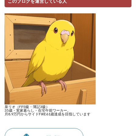
このブログを運営している人
泉リオ（FP3級・簿記3級）
35歳・実家暮らし・在宅午前ワーカー。
月8.9万円からサイドFIRE61歳達成を目指しています