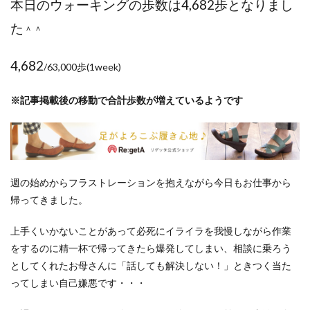
本日のウォーキングの歩数は4,682歩となりまし
ポイントサイト
ポイ活
マイナンバー
た
マスクメロン
マンゴー
ミカン
＾＾
ミネストローネ
メロン
メロン狩り
4,682
/63,000歩(1week)
メンチカツ
モッツァレラチーズ
リゾット
仕事
卵
卵料理
卵白
卵黄
収穫
※記事掲載後の移動で合計歩数が増えているようです
和菓子
和風パスタ
図書館
外耳炎
外食
大学芋
大根
天日干し
太陽のタマゴ
宝探し
実家暮らし
家庭菜園
家庭菜園、 野菜、サツマイモ
家庭菜園、スイカ
週の始めからフラストレーションを抱えながら今日もお仕事から
当選品
手作り
投資
投資信託
帰ってきました。
掛川花鳥園
携帯キャリア
料理
上手くいかないことがあって必死にイライラを我慢しながら作業
料理、ジェノベーゼソース
料理、スクランブルエッグ
をするのに精一杯で帰ってきたら爆発してしまい、相談に乗ろう
旅行
日常
日間賀島
明治村
果樹
としてくれたお母さんに「話しても解決しない！」ときつく当た
枝豆
柚子
柿
株主優待
株式投資
ってしまい自己嫌悪です・・・
桃
梅
梅干し
楽天
楽天モバイル