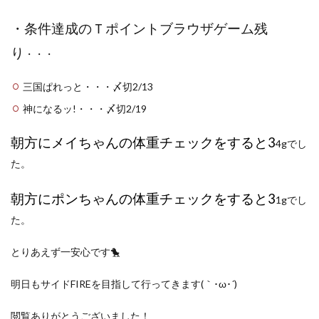
・条件達成のＴポイントブラウザゲーム残
り
・・・
三国ぱれっと・・・〆切2/13
神になるッ!・・・〆切2/19
朝方
にメイちゃんの体重チェックをすると3
4gでし
た。
朝方にポンちゃんの体重チェックをすると3
1gでし
た。
とりあえず一安心です🐤
明日もサイドFIREを目指して行ってきます(｀･ω･´)
閲覧ありがとうございました！