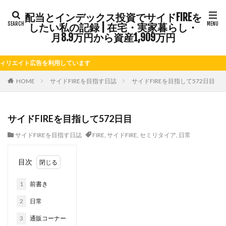
配当とインデックス投資でサイドFIREを
タグ
したい私の記録 | 在宅・実家暮らし・
FIRE
Kindle出版
LINE
LINEスタンプ
月8.9万円から資産1,909万円
NISA
note
お仕事
お花見
かき氷
イト広告を利用しています
さつまいも
じゃがいも
そばめし
ふるさと納税
ほうれん草
めんつゆ
ようかん
HOME
サイドFIREを目指す日誌
サイドFIREを目指して572日目
ららぽーと
アニマルカフェ
アメブロ
アリゴ
アワビ
イチジク
インコ
インデックス投資
サイドFIREを目指して572日目
インドカレー
オクラ
オニオングラタンスープ
サイドFIREを目指す日誌
FIRE
,
サイドFIRE
,
セミリタイア
,
日常
オニオンスープ
カッテージチーズ
カボチャ
カルボナーラ
カレーライス
キウイフルーツ
目次
キナウリ
キャンペーン
キュウリ
クッキー
1
前書き
クリア特典
ケーキ
ゲーム
ゲームセンター
コストコ
コーヒーフレッシュ
ゴボウ
2
日常
ゴールデンウィーク
サイドFIRE
サツマイモ
3
通販コーナー