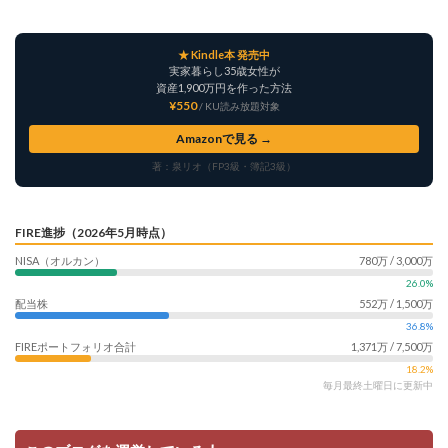
★ Kindle本 発売中
実家暮らし35歳女性が
資産1,900万円を作った方法
¥550
/ KU読み放題対象
Amazonで見る →
著：泉リオ（FP3級・簿記3級）
FIRE進捗（2026年5月時点）
NISA（オルカン）
780万 / 3,000万
26.0%
配当株
552万 / 1,500万
36.8%
FIREポートフォリオ合計
1,371万 / 7,500万
18.2%
毎月最終土曜日に更新中