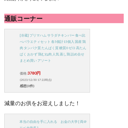
通販コーナー
[冷蔵] プリマハム サラダチキンバー 食べ比
べバラエティセット 各5個計15個入 国産 鶏
肉 タンパク質 たんぱく質 糖質0 ゼロ 高たん
ぱく おかず 鶏むね肉 人気 蒸し鶏 詰め合せ
まとめ買い アソート
3780円
価格:
(2023/12/30 17:22時点)
感想(0件)
減量のお供をお迎えしました！
本当の自由を手に入れる お金の大学 [ 両＠
リベ大学長 ]