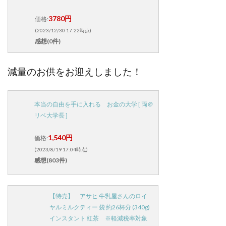
3780円
価格:
(2023/12/30 17:22時点)
感想(0件)
減量のお供をお迎えしました！
本当の自由を手に入れる お金の大学 [ 両＠
リベ大学長 ]
1,540円
価格:
(2023/8/19 17:04時点)
感想(803件)
【特売】 アサヒ 牛乳屋さんのロイ
ヤルミルクティー 袋 約26杯分 (340g)
インスタント 紅茶 ※軽減税率対象