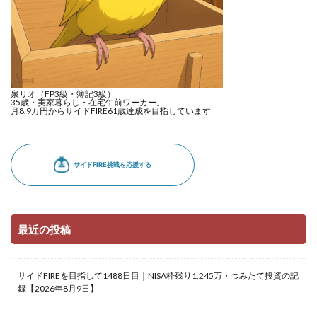
泉リオ（FP3級・簿記3級）
35歳・実家暮らし・在宅午前ワーカー。
月8.9万円からサイドFIRE61歳達成を目指しています
最近の投稿
サイドFIREを目指して1488日目｜NISA枠残り1,245万・つみたて投資の記
録【2026年8月9日】