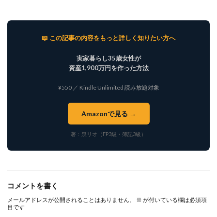
📖 この記事の内容をもっと詳しく知りたい方へ
実家暮らし35歳女性が
資産1,900万円を作った方法
¥550 ／ Kindle Unlimited 読み放題対象
Amazonで見る →
著：泉リオ（FP3級・簿記3級）
コメントを書く
メールアドレスが公開されることはありません。
※
が付いている欄は必須項
目です