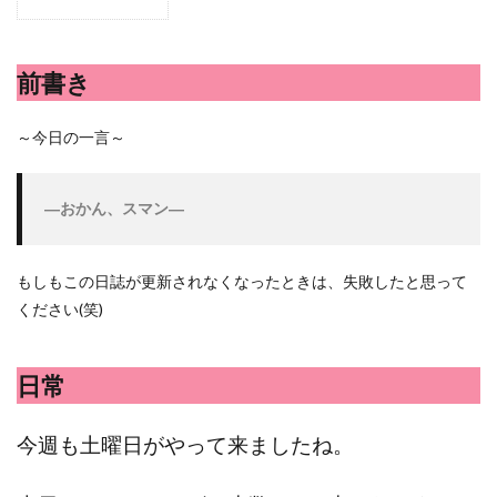
シシトウ
シャインマスカット
ショッピングモール
シルクスイート
ジェノベーゼソース
ジャガイモ
前書き
スイカ
スコーン
ストレス
スマホ
スープ
セキセイインコ
セミリタイア
ソース
～今日の一言～
タカラッシュ
タケノコ
タコ
チキンパエリア
チーズ
チーズケーキ
チーズリゾット
ツナ
―おかん、スマン
―
デザート
デスクワーク
トウガン
トウモロコシ
トマト
ドリンク
ナゲット
ナス
ナン
ニンジン
ニンニク
もしもこの日誌が更新されなくなったときは、失敗したと思って
ください(笑)
ハッシュドポテト
ハム
ハローワーク
ハンターズヴィレッジ
ハンバーガー
ハンバーグ
ハーブ
バジル
バックヤード
パエリア
日常
パスタ
ビワ
ビーフシチュー
ピーマン
今週も土曜日がやって来ましたね。
フグ料理
フランスパン
ブドウ
プリン
ペット
ペペロンチーノ
ホエイ
ホットケーキ