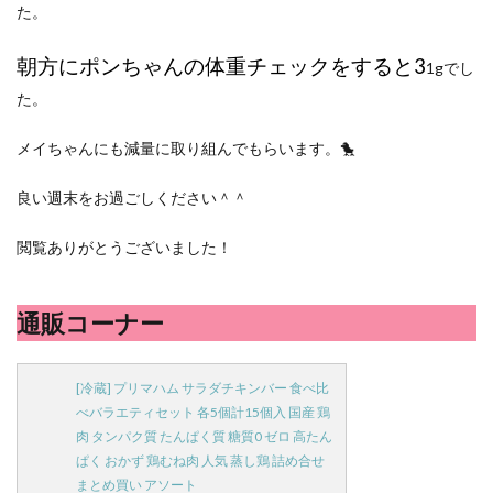
た。
朝方
にポンちゃんの体重チェックをすると3
1gでし
た。
メイちゃんにも減量に取り組んでもらいます。🐤
良い週末をお過ごしください＾＾
閲覧ありがとうございました！
通販コーナー
[冷蔵] プリマハム サラダチキンバー 食べ比
べバラエティセット 各5個計15個入 国産 鶏
肉 タンパク質 たんぱく質 糖質0 ゼロ 高たん
ぱく おかず 鶏むね肉 人気 蒸し鶏 詰め合せ
まとめ買い アソート