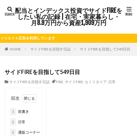
配当とインデックス投資でサイドFIREを
タグ
したい私の記録 | 在宅・実家暮らし・
FIRE
Kindle出版
LINE
LINEスタンプ
月8.9万円から資産1,909万円
NISA
note
お仕事
お花見
かき氷
エイト広告を利用しています
さつまいも
じゃがいも
そばめし
ふるさと納税
ほうれん草
めんつゆ
ようかん
HOME
サイドFIREを目指す日誌
サイドFIREを目指して549日目
ららぽーと
アニマルカフェ
アメブロ
アリゴ
アワビ
イチジク
インコ
インデックス投資
サイドFIREを目指して549日目
インドカレー
オクラ
オニオングラタンスープ
サイドFIREを目指す日誌
FIRE
,
サイドFIRE
,
セミリタイア
,
日常
オニオンスープ
カッテージチーズ
カボチャ
カルボナーラ
カレーライス
キウイフルーツ
目次
キナウリ
キャンペーン
キュウリ
クッキー
1
前書き
クリア特典
ケーキ
ゲーム
ゲームセンター
コストコ
コーヒーフレッシュ
ゴボウ
2
日常
ゴールデンウィーク
サイドFIRE
サツマイモ
3
通販コーナー