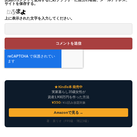
サイトを保存する。
上に表示された文字を入力してください。
★ Kindle本 発売中
実家暮らし35歳女性が
資産1,900万円を作った方法
¥550
/ KU読み放題対象
Amazonで見る →
著：泉リオ（FP3級・簿記3級）