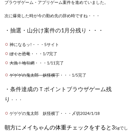
ブラウザゲーム・アプリゲーム案件を進めていました。
洋食屋
漬物
焼きそば
父の日
牛乳
玉ねぎ
玉子焼き
瓜
畑仕事
白桃
次に爆発した時が今の勤め先の辞め時ですね・・・
白菜
眠気
眠気対策
睡眠
紅はるか
・抽選・山分け案件の1月分残り・・・
絹さや
耳かき
耳掃除
自社製品
芋ようかん
芽キャベツ
茎ブロッコリー
神になるッ!・・・5サイト
落花生
謎解き
買い替え
資産形成
転職
ぼくと恐竜
・・・1/7完了
軽自動車
農作業
通信制限
配当
野菜
大漁！地引網
・・・1/11完了
閉店
飲食店
鬼まんじゅう
鳥よけネット
ゲゲゲの鬼太郎 妖怪横丁
・・・1/5完了
鶏肉
・条件達成のＴポイントブラウザゲーム残
検索
り
・・・
ゲゲゲの鬼太郎 妖怪横丁・・・〆切2024/1/18
朝方
にメイちゃんの体重チェックをすると3
5gでし