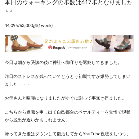
本日のウォーキングの歩数は617歩となりました
ポイントサイト
ポイ活
マイナンバー
＾＾
マスクメロン
マンゴー
ミカン
ミネストローネ
メロン
メロン狩り
44,095/63,000歩(1week)
メンチカツ
モッツァレラチーズ
リゾット
仕事
卵
卵料理
卵白
卵黄
収穫
和菓子
和風パスタ
図書館
外耳炎
外食
大学芋
大根
天日干し
太陽のタマゴ
今日は朝から受診の後に神社へ御守りを返納してきました。
宝探し
実家暮らし
家庭菜園
昨日のストレスが残っていてとうとう初期ですが爆発してしまい
家庭菜園、 野菜、サツマイモ
家庭菜園、スイカ
ました・・・
当選品
手作り
投資
投資信託
掛川花鳥園
携帯キャリア
料理
お母さんと喧嘩になりましたがすぐに謝って事無き得ました。
料理、ジェノベーゼソース
料理、スクランブルエッグ
こちらから退職を申し出て自己都合のペナルティーを覚悟で現状
旅行
日常
日間賀島
明治村
果樹
から脱出が近いかもしれません。
枝豆
柚子
柿
株主優待
株式投資
帰ってきた後はダウンして復活してからYouTube視聴をしつつ、
桃
梅
梅干し
楽天
楽天モバイル