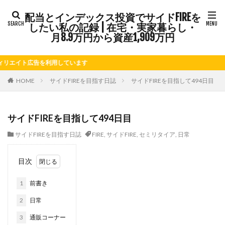
配当とインデックス投資でサイドFIREを
タグ
したい私の記録 | 在宅・実家暮らし・
FIRE
Kindle出版
LINE
LINEスタンプ
月8.9万円から資産1,909万円
NISA
note
お仕事
お花見
かき氷
イト広告を利用しています
さつまいも
じゃがいも
そばめし
ふるさと納税
ほうれん草
めんつゆ
ようかん
HOME
サイドFIREを目指す日誌
サイドFIREを目指して494日目
ららぽーと
アニマルカフェ
アメブロ
アリゴ
アワビ
イチジク
インコ
インデックス投資
サイドFIREを目指して494日目
インドカレー
オクラ
オニオングラタンスープ
サイドFIREを目指す日誌
FIRE
,
サイドFIRE
,
セミリタイア
,
日常
オニオンスープ
カッテージチーズ
カボチャ
カルボナーラ
カレーライス
キウイフルーツ
目次
キナウリ
キャンペーン
キュウリ
クッキー
1
前書き
クリア特典
ケーキ
ゲーム
ゲームセンター
コストコ
コーヒーフレッシュ
ゴボウ
2
日常
ゴールデンウィーク
サイドFIRE
サツマイモ
3
通販コーナー