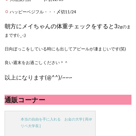
ハッピーベジフル・・・〆切11/24
朝方にメイちゃんの体重チェックをすると3
2gのま
まです(-_-;)
日向ぼっこをしている時にも出してアピールが凄まじいです(笑)
良い週末をお過ごしください＾＾
以上になります(@^^)/~~~
通販コーナー
本当の自由を手に入れる お金の大学 [ 両＠
リベ大学長 ]