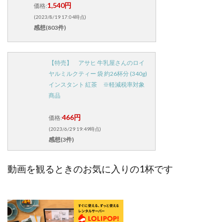
1,540円
価格:
(2023/8/19 17:04時点)
感想(803件)
【特売】 アサヒ 牛乳屋さんのロイ
ヤルミルクティー 袋 約26杯分 (340g)
インスタント 紅茶 ※軽減税率対象
商品
466円
価格:
(2023/6/29 19:49時点)
感想(3件)
動画を観るときのお気に入りの1杯です