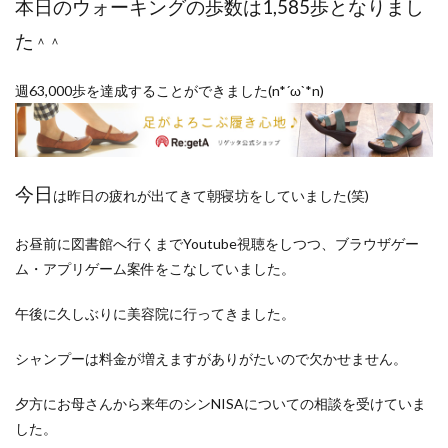
本日のウォーキングの歩数は1,585歩となりまし
ポイントサイト
ポイ活
マイナンバー
た
マスクメロン
マンゴー
ミカン
＾＾
ミネストローネ
メロン
メロン狩り
週63,000歩を達成することができました(n*´ω`*n)
メンチカツ
モッツァレラチーズ
リゾット
仕事
卵
卵料理
卵白
卵黄
収穫
和菓子
和風パスタ
図書館
外耳炎
外食
今日
大学芋
大根
天日干し
太陽のタマゴ
は昨日の疲れが出てきて朝寝坊をしていました(笑)
宝探し
実家暮らし
家庭菜園
お昼前に図書館へ行くまでYoutube視聴をしつつ、ブラウザゲー
家庭菜園、 野菜、サツマイモ
家庭菜園、スイカ
ム・アプリゲーム案件をこなしていました。
当選品
手作り
投資
投資信託
掛川花鳥園
携帯キャリア
料理
午後に久しぶりに美容院に行ってきました。
料理、ジェノベーゼソース
料理、スクランブルエッグ
シャンプーは料金が増えますがありがたいので欠かせません。
旅行
日常
日間賀島
明治村
果樹
枝豆
柚子
柿
株主優待
株式投資
夕方にお母さんから来年のシンNISAについての相談を受けていま
した。
桃
梅
梅干し
楽天
楽天モバイル