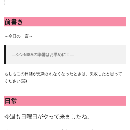
シシトウ
シャインマスカット
ショッピングモール
シルクスイート
ジェノベーゼソース
ジャガイモ
前書き
スイカ
スコーン
ストレス
スマホ
スープ
セキセイインコ
セミリタイア
ソース
～今日の一言～
タカラッシュ
タケノコ
タコ
チキンパエリア
チーズ
チーズケーキ
チーズリゾット
ツナ
―シンNISAの準備はお早めに！―
デザート
デスクワーク
トウガン
トウモロコシ
トマト
ドリンク
ナゲット
ナス
ナン
ニンジン
ニンニク
もしもこの日誌が更新されなくなったときは、失敗したと思って
ください(笑)
ハッシュドポテト
ハム
ハローワーク
ハンターズヴィレッジ
ハンバーガー
ハンバーグ
ハーブ
バジル
バックヤード
パエリア
日常
パスタ
ビワ
ビーフシチュー
ピーマン
今週も日曜日がやって来ましたね。
フグ料理
フランスパン
ブドウ
プリン
ペット
ペペロンチーノ
ホエイ
ホットケーキ