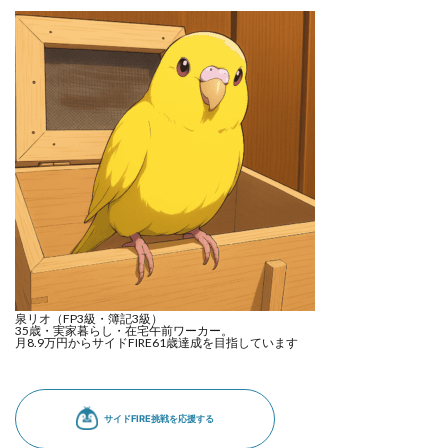
泉リオ（FP3級・簿記3級）
35歳・実家暮らし・在宅午前ワーカー。
月8.9万円からサイドFIRE61歳達成を目指しています