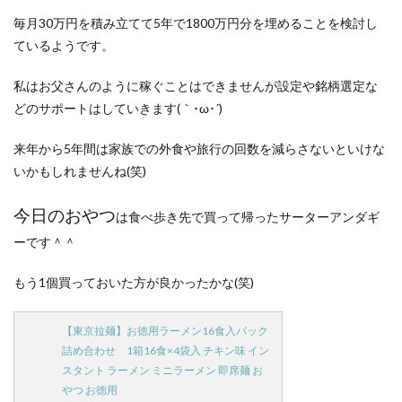
洋食屋
漬物
焼きそば
父の日
牛乳
毎月30万円を積み立てて5年で1800万円分を埋めることを検討し
玉ねぎ
玉子焼き
瓜
畑仕事
白桃
ているようです。
白菜
眠気
眠気対策
睡眠
紅はるか
私はお父さんのように稼ぐことはできませんが設定や銘柄選定な
絹さや
耳かき
耳掃除
自社製品
どのサポートはしていきます(｀･ω･´)
芋ようかん
芽キャベツ
茎ブロッコリー
落花生
謎解き
買い替え
資産形成
転職
来年から5年間は家族での外食や旅行の回数を減らさないといけな
いかもしれませんね(笑)
軽自動車
農作業
通信制限
配当
野菜
閉店
飲食店
鬼まんじゅう
鳥よけネット
今日のおやつ
は食べ歩き先で買って帰ったサーターアンダギ
鶏肉
ーです＾＾
検索
もう1個買っておいた方が良かったかな(笑)
【東京拉麺】お徳用ラーメン16食入パック
詰め合わせ 1箱16食×4袋入 チキン味 イン
スタント ラーメン ミニラーメン 即席麺 お
やつ お徳用