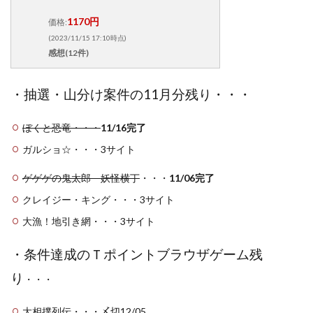
1170円
価格:
(2023/11/15 17:10時点)
感想(12件)
・抽選・山分け案件の11月分残り・・・
ぼくと恐竜・・・
11/16完了
ガルショ☆・・・3サイト
ゲゲゲの鬼太郎 妖怪横丁
・・・
11/06完了
クレイジー・キング・・・3サイト
大漁！地引き網・・・3サイト
・条件達成のＴポイントブラウザゲーム残
り
・・・
大相撲列伝・・・〆切12/05