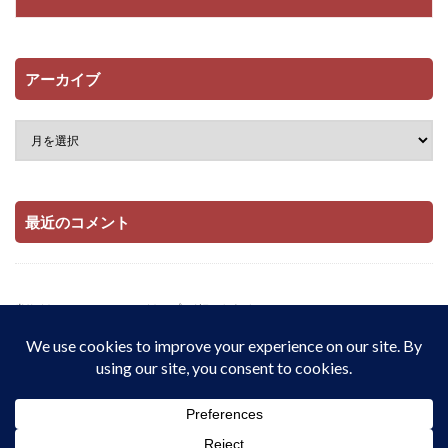
アーカイブ
最近のコメント
当サイトはAmazonアソシエイト・プログラムおよび

楽天アフィリエイト・プログラムの参加者です。

適格販売により収入を得ています。
© Copyright 2026
配当とインデックス投資でサイドFIREをしたい私の記