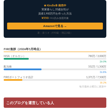
★ Kindle本 発売中
実家暮らし35歳女性が
資産1,900万円を作った方法
¥550
/ KU読み放題対象
Amazonで見る →
著：泉リオ（FP3級・簿記3級）
FIRE進捗（2026年5月時点）
NISA（オルカン）
780万 / 3,000万
26.0%
配当株
552万 / 1,500万
36.8%
FIREポートフォリオ合計
1,371万 / 7,500万
18.2%
毎月最終土曜日に更新中
このブログを運営している人