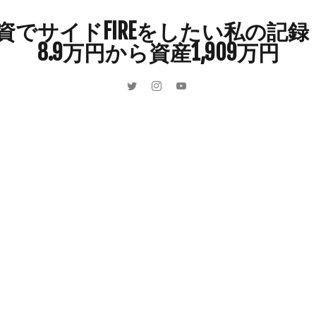
インドカレー
オクラ
オニオングラタンスープ
オニオンスー
でサイドFIREをしたい私の記録 
カボチャ
カルボナーラ
カレーライス
キウイフルーツ
8.9万円から資産1,909万円
キュウリ
クッキー
クリア特典
ケーキ
ゲーム
ゲーム
ーヒーフレッシュ
ゴボウ
ゴールデンウィーク
サイドFIRE
サ
ャインマスカット
ショッピングモール
シルクスイート
ジェノベー
スイカ
スコーン
ストレス
スマホ
スープ
セキセイイン
ラッシュ
タケノコ
タコ
チキンパエリア
チーズ
チーズ
ツナ
デザート
デスクワーク
トウガン
トウモロコシ
ゲット
ナス
ナン
ニンジン
ニンニク
ハッシュドポテト
ハンターズヴィレッジ
ハンバーガー
ハンバーグ
ハーブ
バ
パエリア
パスタ
ビワ
ビーフシチュー
ピーマン
フグ
ブドウ
プリン
ペット
ペペロンチーノ
ホエイ
ホット
ポイ活
マイナンバー
マスクメロン
マンゴー
ミカン
ン狩り
メンチカツ
モッツァレラチーズ
リゾット
仕事
収穫
和菓子
和風パスタ
図書館
外耳炎
外食