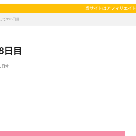
陽のタマゴ
宝探し
実家暮らし
家庭菜園
家庭菜園、 野菜、
当サイトはアフィリエイト広告を利用
当選品
手作り
投資
投資信託
掛川花鳥園
携帯キ
して328日目
ゼソース
料理、スクランブルエッグ
旅行
日常
日間賀島
柿
株主優待
株式投資
桃
梅
梅干し
楽天
焼きそば
父の日
牛乳
玉ねぎ
玉子焼き
瓜
8日目
眠気対策
睡眠
紅はるか
絹さや
耳かき
耳掃除
芽キャベツ
茎ブロッコリー
落花生
謎解き
買い替え
資
,
日常
作業
通信制限
配当
野菜
閉店
飲食店
鬼まんじゅ
検索