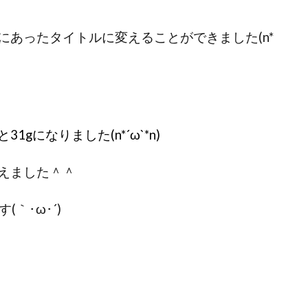
あったタイトルに変えることができました(n*
gになりました(n*´ω`*n)
えました＾＾
｀･ω･´)