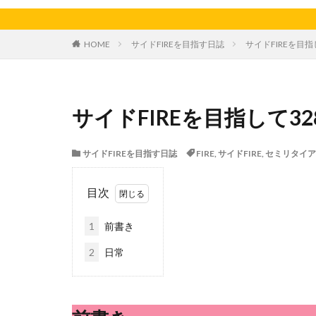
天日干し
太
家庭菜園、スイカ
HOME
サイドFIREを目指す日誌
サイドFIREを目指
料理、ジェノベー
枝豆
柚子
洋食屋
漬物
サイドFIREを目指して32
白菜
眠気
芋ようかん
サイドFIREを目指す日誌
FIRE
,
サイドFIRE
,
セミリタイア
軽自動車
農
鶏肉
目次
1
前書き
2
日常