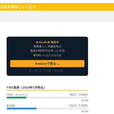
サツマイモ
しています
ャリア
料理
明治村
果樹
楽天モバイル
畑仕事
白桃
★ Kindle本 発売中
自社製品
実家暮らし35歳女性が
産形成
転職
資産1,900万円を作った方法
¥550
/ KU読み放題対象
う
鳥よけネット
Amazonで見る →
著：泉リオ（FP3級・簿記3級）
FIRE進捗（2026年5月時点）
NISA（オルカン）
780万 / 3,000万
26.0%
配当株
552万 / 1,500万
36.8%