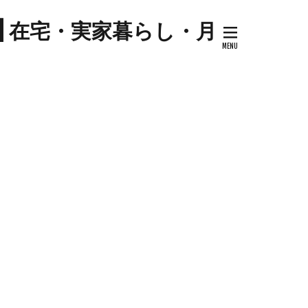
プ
| 在宅・実家暮らし・月
キナウリ
センター
ツマイモ
ゼソース
コ
セミリタイア
ケーキ
トマト
ハム
ジル
料理
ケーキ
ミネストローネ
卵
卵料理
大学芋
大根