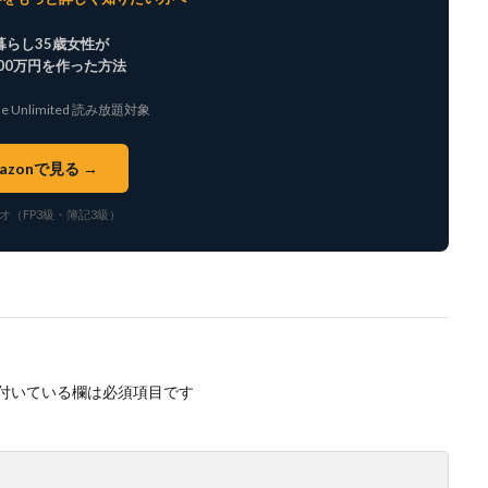
暮らし35歳女性が
900万円を作った方法
dle Unlimited 読み放題対象
azonで見る →
オ（FP3級・簿記3級）
付いている欄は必須項目です