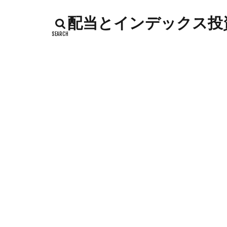
インデックス投資
配当とインデックス投資
カッテージチーズ
キャンペーン
コストコ
コ
シシトウ
シ
ジャガイモ
ソース
タカ
チーズリゾット
ドリンク
ナ
ハローワーク
バックヤード
フランスパン
ポイントサイト
メロン
メロ
卵白
卵黄