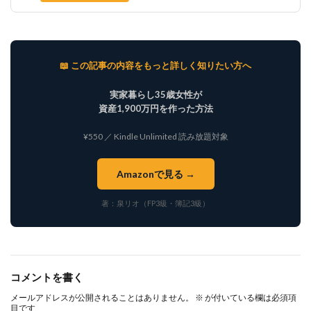
📖 この記事の内容をもっと詳しく知りたい方へ
実家暮らし35歳女性が
資産1,900万円を作った方法
¥550 ／ Kindle Unlimited 読み放題対象
Amazonで見る →
著：泉リオ（FP3級・簿記3級）
コメントを書く
メールアドレスが公開されることはありません。
※
が付いている欄は必須項
目です