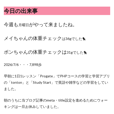
ポイントサイト
ポイ活
マイナンバー
今日の出来事
マスクメロン
マンゴー
ミカン
ミネストローネ
メロン
メロン狩り
今週も
がやって来ましたね。
月曜日
メンチカツ
モッツァレラチーズ
リゾット
仕事
卵
卵料理
卵白
卵黄
収穫
メイちゃんの体重チェック
は36gでした🐤
和菓子
和風パスタ
図書館
外耳炎
外食
大学芋
大根
天日干し
太陽のタマゴ
ポンちゃんの体重チェックは
31gでした🐤
宝探し
実家暮らし
家庭菜園
家庭菜園、 野菜、サツマイモ
家庭菜園、スイカ
2026/7/6・・・7,898歩
当選品
手作り
投資
投資信託
早朝に1日1レッスン「Progate」でPHPコースの学習と学習アプリ
掛川花鳥園
携帯キャリア
料理
の「tonton」と「Study Start」で英語や雑学などの学習をしてい
料理、ジェノベーゼソース
料理、スクランブルエッグ
ました。
旅行
日常
日間賀島
明治村
果樹
朝のうちに当ブログ記事のmeta・title設定を進めるためにウォー
枝豆
柚子
柿
株主優待
株式投資
キングは一旦お休みしていました。
桃
梅
梅干し
楽天
楽天モバイル