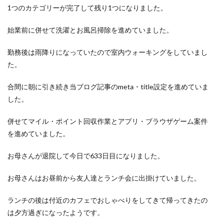
洋食屋
漬物
焼きそば
父の日
牛乳
1つのカテゴリーが完了して残り1つになりました。
玉ねぎ
玉子焼き
瓜
畑仕事
白桃
始業前に併せて洗濯とお風呂掃除を進めていました。
白菜
眠気
眠気対策
睡眠
紅はるか
絹さや
耳かき
耳掃除
自社製品
勤務後は雨降りになっていたので室内ウォーキングをしていまし
た。
芋ようかん
芽キャベツ
茎ブロッコリー
落花生
謎解き
買い替え
資産形成
転職
合間に朝に引き続き当ブログ記事のmeta・title設定を進めていま
軽自動車
農作業
通信制限
配当
野菜
した。
閉店
飲食店
鬼まんじゅう
鳥よけネット
併せてマイル・ポイント回収作業とアプリ・ブラウザゲーム案件
鶏肉
を進めていました。
検索
お母さんが退院して今日で633日目になりました。
お母さんはお昼前から友人達とランチ会に出掛けていました。
ランチの後は付近のカフェでおしゃべりをしてきて帰ってきたの
は夕方過ぎになったようです。