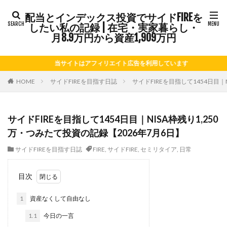
配当とインデックス投資でサイドFIREを
タグ
したい私の記録 | 在宅・実家暮らし・
FIRE
Kindle出版
LINE
LINEスタンプ
月8.9万円から資産1,909万円
NISA
note
お仕事
お花見
かき氷
当サイトはアフィリエイト広告を利用しています
さつまいも
じゃがいも
そばめし
ふるさと納税
ほうれん草
めんつゆ
ようかん
HOME
サイドFIREを目指す日誌
サイドFIREを目指して1454日目｜
ららぽーと
アニマルカフェ
アメブロ
アリゴ
アワビ
イチジク
インコ
インデックス投資
サイドFIREを目指して1454日目｜NISA枠残り1,250
インドカレー
オクラ
オニオングラタンスープ
万・つみたて投資の記録【2026年7月6日】
オニオンスープ
カッテージチーズ
カボチャ
サイドFIREを目指す日誌
FIRE
,
サイドFIRE
,
セミリタイア
,
日常
カルボナーラ
カレーライス
キウイフルーツ
キナウリ
キャンペーン
キュウリ
クッキー
目次
クリア特典
ケーキ
ゲーム
ゲームセンター
1
資産なくして自由なし
コストコ
コーヒーフレッシュ
ゴボウ
1.1
今日の一言
ゴールデンウィーク
サイドFIRE
サツマイモ