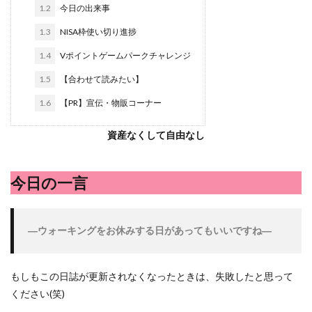
シシトウ
シャインマスカット
ショッピングモール
1.2
今日の出来事
シルクスイート
ジェノベーゼソース
ジャガイモ
1.3
NISA枠使い切り進捗
スイカ
スコーン
ストレス
スマホ
1.4
Vポイントゲームパークチャレンジ
スープ
セキセイインコ
セミリタイア
ソース
1.5
【合わせて読みたい】
タカラッシュ
タケノコ
タコ
チキンパエリア
1.6
【PR】宣伝・物販コーナー
チーズ
チーズケーキ
チーズリゾット
ツナ
デザート
デスクワーク
トウガン
資産なくして自由なし
トウモロコシ
トマト
ドリンク
ナゲット
ナス
ナン
ニンジン
ニンニク
今日の一言
ハッシュドポテト
ハム
ハローワーク
ハンターズヴィレッジ
ハンバーガー
ハンバーグ
―ウォーキングをお休みする日があってもいいですね
―
ハーブ
バジル
バックヤード
パエリア
パスタ
ビワ
ビーフシチュー
ピーマン
もしもこの日誌が更新されなくなったときは、失敗したと思って
フグ料理
フランスパン
ブドウ
プリン
ください(笑)
ペット
ペペロンチーノ
ホエイ
ホットケーキ