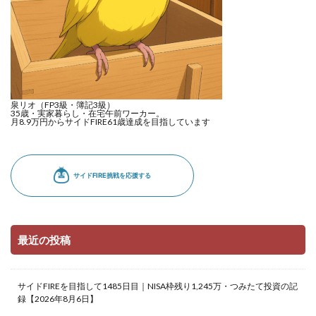
泉リオ（FP3級・簿記3級）
35歳・実家暮らし・在宅午前ワーカー。
月8.9万円からサイドFIRE61歳達成を目指しています
最近の投稿
サイドFIREを目指して1485日目｜NISA枠残り1,245万・つみたて投資の記
録【2026年8月6日】