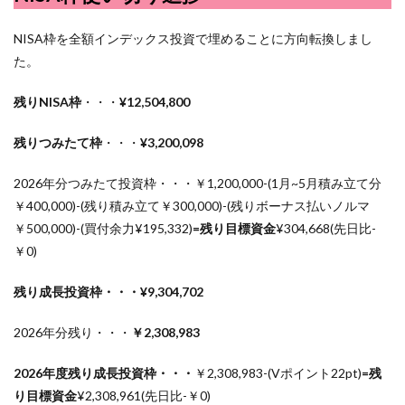
NISA枠を全額インデックス投資で埋めることに方向転換しまし
た。
残りNISA枠
・・・
¥12,504,800
残りつみたて枠
・・・
¥3,200,098
2026年分つみたて投資枠・・・￥1,200,000-(1月~5月積み立て分
￥400,000)-(残り積み立て￥300,000)-(残りボーナス払いノルマ
￥500,000)-(買付余力¥195,332)
=残り目標資金
¥
304,668(先日比-
￥0)
残り成長投資枠・・・¥9,304,702
2026年分残り・・・
￥2,308,983
2026年度残り成長投資枠・・・
￥2,308,983-(Vポイント22pt)
=残
り目標資金
¥
2,308,961(先日比-￥0)