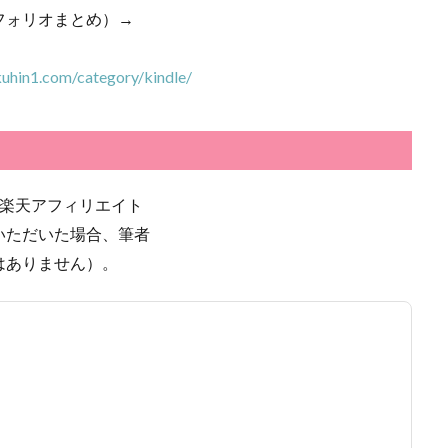
フォリオまとめ）→
kuhin1.com/category/kindle/
び楽天アフィリエイト
いただいた場合、筆者
はありません）。