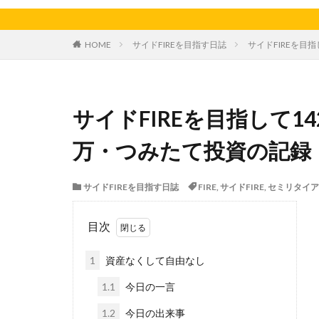
天日干し
太
家庭菜園、スイカ
HOME
サイドFIREを目指す日誌
サイドFIREを目指
料理、ジェノベー
枝豆
柚子
洋食屋
漬物
サイドFIREを目指して142
白菜
眠気
芋ようかん
万・つみたて投資の記録【
軽自動車
農
鶏肉
サイドFIREを目指す日誌
FIRE
,
サイドFIRE
,
セミリタイア
目次
1
資産なくして自由なし
1.1
今日の一言
1.2
今日の出来事