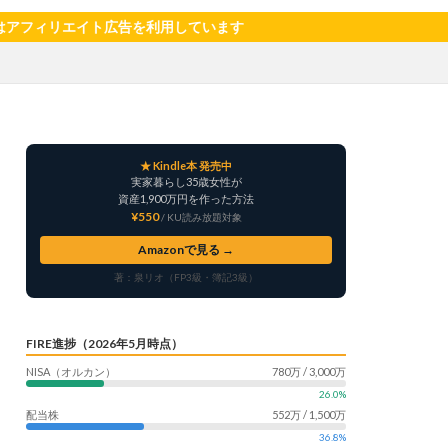
サツマイモ
ト広告を利用しています
ャリア
料理
明治村
果樹
楽天モバイル
畑仕事
白桃
★ Kindle本 発売中
自社製品
実家暮らし35歳女性が
産形成
転職
資産1,900万円を作った方法
¥550
/ KU読み放題対象
う
鳥よけネット
Amazonで見る →
著：泉リオ（FP3級・簿記3級）
FIRE進捗（2026年5月時点）
NISA（オルカン）
780万 / 3,000万
26.0%
配当株
552万 / 1,500万
36.8%