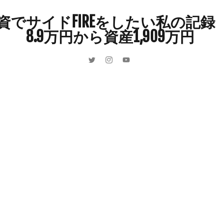
インドカレー
オクラ
オニオングラタンスープ
オニオンスー
でサイドFIREをしたい私の記録 
カボチャ
カルボナーラ
カレーライス
キウイフルーツ
8.9万円から資産1,909万円
キュウリ
クッキー
クリア特典
ケーキ
ゲーム
ゲーム
ーヒーフレッシュ
ゴボウ
ゴールデンウィーク
サイドFIRE
サ
ャインマスカット
ショッピングモール
シルクスイート
ジェノベー
スイカ
スコーン
ストレス
スマホ
スープ
セキセイイン
ラッシュ
タケノコ
タコ
チキンパエリア
チーズ
チーズ
ツナ
デザート
デスクワーク
トウガン
トウモロコシ
ゲット
ナス
ナン
ニンジン
ニンニク
ハッシュドポテト
ハンターズヴィレッジ
ハンバーガー
ハンバーグ
ハーブ
バ
パエリア
パスタ
ビワ
ビーフシチュー
ピーマン
フグ
ブドウ
プリン
ペット
ペペロンチーノ
ホエイ
ホット
ポイ活
マイナンバー
マスクメロン
マンゴー
ミカン
ン狩り
メンチカツ
モッツァレラチーズ
リゾット
仕事
収穫
和菓子
和風パスタ
図書館
外耳炎
外食