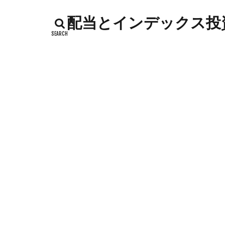
インデックス投資
配当とインデックス投資
カッテージチーズ
キャンペーン
コストコ
コ
シシトウ
シ
ジャガイモ
ソース
タカ
チーズリゾット
ドリンク
ナ
ハローワーク
バックヤード
フランスパン
ポイントサイト
メロン
メロ
卵白
卵黄