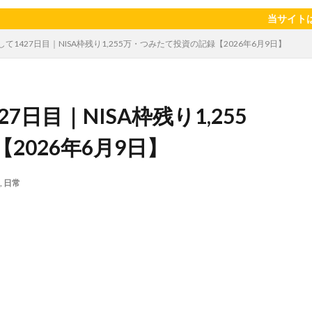
陽のタマゴ
宝探し
実家暮らし
家庭菜園
家庭菜園、 野菜、
当サイトはアフィリエイ
当選品
手作り
投資
投資信託
掛川花鳥園
携帯キ
して1427日目｜NISA枠残り1,255万・つみたて投資の記録【2026年6月9日】
ゼソース
料理、スクランブルエッグ
旅行
日常
日間賀島
柿
株主優待
株式投資
桃
梅
梅干し
楽天
焼きそば
父の日
牛乳
玉ねぎ
玉子焼き
瓜
7日目｜NISA枠残り1,255
眠気対策
睡眠
紅はるか
絹さや
耳かき
耳掃除
芽キャベツ
茎ブロッコリー
落花生
謎解き
買い替え
資
2026年6月9日】
作業
通信制限
配当
野菜
閉店
飲食店
鬼まんじゅ
,
日常
検索