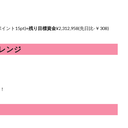
Vポイント15pt)
=残り目標資金
¥
2,312,958(先日比-￥308)
レンジ
了！