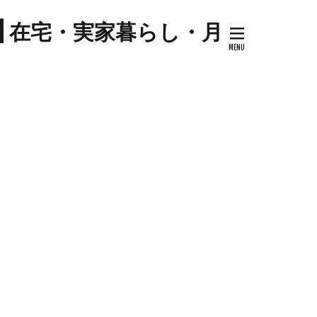
プ
| 在宅・実家暮らし・月
キナウリ
センター
ツマイモ
ゼソース
コ
セミリタイア
ケーキ
トマト
ハム
ジル
料理
ケーキ
ミネストローネ
卵
卵料理
大学芋
大根