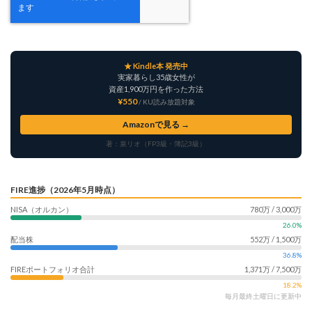
★ Kindle本 発売中
実家暮らし35歳女性が
資産1,900万円を作った方法
¥550
/ KU読み放題対象
Amazonで見る →
著：泉リオ（FP3級・簿記3級）
FIRE進捗（2026年5月時点）
NISA（オルカン）
780万 / 3,000万
26.0%
配当株
552万 / 1,500万
36.8%
FIREポートフォリオ合計
1,371万 / 7,500万
18.2%
毎月最終土曜日に更新中