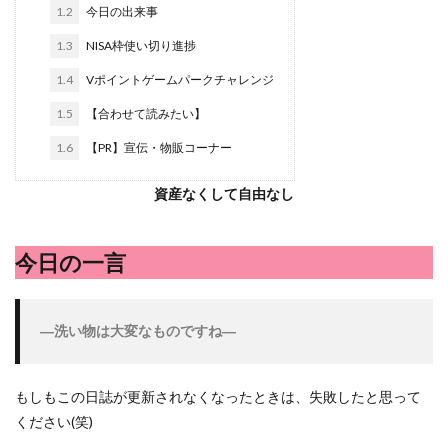
シシトウ
シャインマスカット
ショッピングモール
1.2
今日の出来事
シルクスイート
ジェノベーゼソース
ジャガイモ
1.3
NISA枠使い切り進捗
スイカ
スコーン
ストレス
スマホ
1.4
Vポイントゲームパークチャレンジ
スープ
セキセイインコ
セミリタイア
ソース
1.5
【合わせて読みたい】
タカラッシュ
タケノコ
タコ
チキンパエリア
1.6
【PR】宣伝・物販コーナー
チーズ
チーズケーキ
チーズリゾット
ツナ
デザート
デスクワーク
トウガン
資産なくして自由なし
トウモロコシ
トマト
ドリンク
ナゲット
ナス
ナン
ニンジン
ニンニク
今日の一言
ハッシュドポテト
ハム
ハローワーク
ハンターズヴィレッジ
ハンバーガー
ハンバーグ
―洗い物は大変なものですね
―
ハーブ
バジル
バックヤード
パエリア
パスタ
ビワ
ビーフシチュー
ピーマン
もしもこの日誌が更新されなくなったときは、失敗したと思って
フグ料理
フランスパン
ブドウ
プリン
ください(笑)
ペット
ペペロンチーノ
ホエイ
ホットケーキ