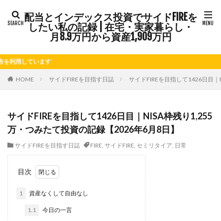
配当とインデックス投資でサイドFIREを
タグ
したい私の記録 | 在宅・実家暮らし・
FIRE
Kindle出版
LINE
LINEスタンプ
月8.9万円から資産1,909万円
NISA
note
お仕事
お花見
かき氷
用しています
さつまいも
じゃがいも
そばめし
ふるさと納税
ほうれん草
めんつゆ
ようかん
HOME
サイドFIREを目指す日誌
サイドFIREを目指して1426日目｜
ららぽーと
アニマルカフェ
アメブロ
アリゴ
アワビ
イチジク
インコ
インデックス投資
サイドFIREを目指して1426日目｜NISA枠残り1,255
インドカレー
オクラ
オニオングラタンスープ
万・つみたて投資の記録【2026年6月8日】
オニオンスープ
カッテージチーズ
カボチャ
サイドFIREを目指す日誌
FIRE
,
サイドFIRE
,
セミリタイア
,
日常
カルボナーラ
カレーライス
キウイフルーツ
キナウリ
キャンペーン
キュウリ
クッキー
目次
クリア特典
ケーキ
ゲーム
ゲームセンター
1
資産なくして自由なし
コストコ
コーヒーフレッシュ
ゴボウ
1.1
今日の一言
ゴールデンウィーク
サイドFIRE
サツマイモ