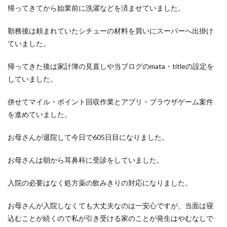
洋食屋
漬物
焼きそば
父の日
牛乳
帰ってきてから始業前に洗濯などを済ませていました。
玉ねぎ
玉子焼き
瓜
畑仕事
白桃
勤務後は頼まれていたシチューの材料を買いにスーパーへ出掛け
白菜
眠気
眠気対策
睡眠
紅はるか
ていました。
絹さや
耳かき
耳掃除
自社製品
帰ってきた後は家計簿の見直しや当ブログのmata・titleの設定を
芋ようかん
芽キャベツ
茎ブロッコリー
していました。
落花生
謎解き
買い替え
資産形成
転職
軽自動車
農作業
通信制限
配当
野菜
併せてマイル・ポイント回収作業とアプリ・ブラウザゲーム案件
閉店
飲食店
鬼まんじゅう
鳥よけネット
を進めていました。
鶏肉
お母さんが退院して今日で605日目になりました。
検索
お母さんは朝から耳鼻科に受診をしていました。
入院の必要はなく処方薬の飲みきりの対応になりました。
お母さんが入院しなくても大丈夫なのは一安心ですが、当面は寝
込むことが続くので私が引き受ける家のことが発生はやむなしで