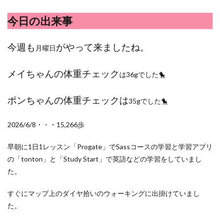
ポイントサイト
ポイ活
マイナンバー
今日の出来事
マスクメロン
マンゴー
ミカン
ミネストローネ
メロン
メロン狩り
今週も
がやって来ましたね。
月曜日
メンチカツ
モッツァレラチーズ
リゾット
仕事
卵
卵料理
卵白
卵黄
収穫
メイちゃんの体重チェック
は36gでした🐤
和菓子
和風パスタ
図書館
外耳炎
外食
大学芋
大根
天日干し
太陽のタマゴ
ポンちゃんの体重チェックは
35gでした🐤
宝探し
実家暮らし
家庭菜園
家庭菜園、 野菜、サツマイモ
家庭菜園、スイカ
2026/6/8・・・15,266歩
当選品
手作り
投資
投資信託
早朝に1日1レッスン「Progate」でSassコースの学習と学習アプリ
掛川花鳥園
携帯キャリア
料理
の「tonton」と「Study Start」で英語などの学習をしていまし
料理、ジェノベーゼソース
料理、スクランブルエッグ
た。
旅行
日常
日間賀島
明治村
果樹
すぐにマップ上のダイヤ拾いのウォーキングに出掛けていまし
枝豆
柚子
柿
株主優待
株式投資
た。
桃
梅
梅干し
楽天
楽天モバイル