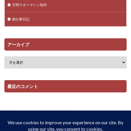
月間マネーマシン制作
畑仕事日記
アーカイブ
最近のコメント
当サイトはAmazonアソシエイト・プログラムおよび

楽天アフィリエイト・プログラムの参加者です。

適格販売により収入を得ています。