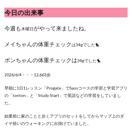
ポイントサイト
ポイ活
マイナンバー
今日の出来事
マスクメロン
マンゴー
ミカン
ミネストローネ
メロン
メロン狩り
今週も
がやって来ましたね。
木曜日
メンチカツ
モッツァレラチーズ
リゾット
仕事
卵
卵料理
卵白
卵黄
収穫
メイちゃんの体重チェック
は34gでした🐤
和菓子
和風パスタ
図書館
外耳炎
外食
大学芋
大根
天日干し
太陽のタマゴ
ポンちゃんの体重チェックは
34gでした🐤
宝探し
実家暮らし
家庭菜園
家庭菜園、 野菜、サツマイモ
家庭菜園、スイカ
2026/6/4・・・12,663歩
当選品
手作り
投資
投資信託
早朝に1日1レッスン「Progate」でSassコースの学習と学習アプリ
掛川花鳥園
携帯キャリア
料理
の「tonton」と「Study Start」で英語などの学習をしていまし
料理、ジェノベーゼソース
料理、スクランブルエッグ
た。
旅行
日常
日間賀島
明治村
果樹
始業前に家のことと歩くアプリのセットをしてからマップ上のダ
枝豆
柚子
柿
株主優待
株式投資
イヤ拾いのウォーキングに出掛けていました。
桃
梅
梅干し
楽天
楽天モバイル