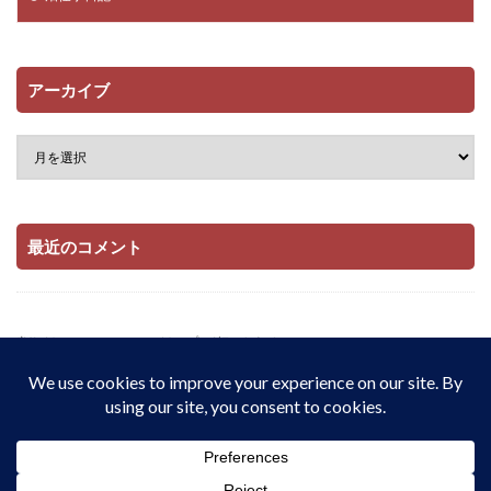
アーカイブ
最近のコメント
当サイトはAmazonアソシエイト・プログラムおよび

楽天アフィリエイト・プログラムの参加者です。

適格販売により収入を得ています。
© Copyright 2026
配当とインデックス投資でサイドFIREをしたい私の記