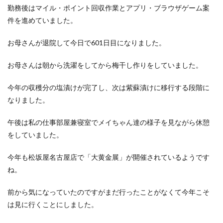
洋食屋
漬物
焼きそば
父の日
牛乳
勤務後はマイル・ポイント回収作業とアプリ・ブラウザゲーム案
件を進めていました。
玉ねぎ
玉子焼き
瓜
畑仕事
白桃
白菜
眠気
眠気対策
睡眠
紅はるか
お母さんが退院して今日で601日目になりました。
絹さや
耳かき
耳掃除
自社製品
お母さんは朝から洗濯をしてから梅干し作りをしていました。
芋ようかん
芽キャベツ
茎ブロッコリー
落花生
謎解き
買い替え
資産形成
転職
今年の収穫分の塩漬けが完了し、次は紫蘇漬けに移行する段階に
軽自動車
農作業
通信制限
配当
野菜
なりました。
閉店
飲食店
鬼まんじゅう
鳥よけネット
午後は私の仕事部屋兼寝室でメイちゃん達の様子を見ながら休憩
鶏肉
をしていました。
検索
今年も松坂屋名古屋店で「大黄金展」が開催されているようです
ね。
前から気になっていたのですがまだ行ったことがなくて今年こそ
は見に行くことにしました。