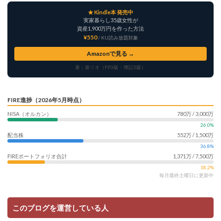
★ Kindle本 発売中
実家暮らし35歳女性が
資産1,900万円を作った方法
¥550
/ KU読み放題対象
Amazonで見る →
著：泉リオ（FP3級・簿記3級）
FIRE進捗（2026年5月時点）
NISA（オルカン）
780万 / 3,000万
26.0%
配当株
552万 / 1,500万
36.8%
FIREポートフォリオ合計
1,371万 / 7,500万
18.2%
毎月最終土曜日に更新中
このブログを運営している人