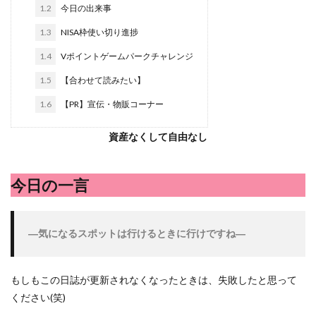
シシトウ
シャインマスカット
ショッピングモール
1.2
今日の出来事
シルクスイート
ジェノベーゼソース
ジャガイモ
1.3
NISA枠使い切り進捗
スイカ
スコーン
ストレス
スマホ
1.4
Vポイントゲームパークチャレンジ
スープ
セキセイインコ
セミリタイア
ソース
1.5
【合わせて読みたい】
タカラッシュ
タケノコ
タコ
チキンパエリア
1.6
【PR】宣伝・物販コーナー
チーズ
チーズケーキ
チーズリゾット
ツナ
デザート
デスクワーク
トウガン
資産なくして自由なし
トウモロコシ
トマト
ドリンク
ナゲット
ナス
ナン
ニンジン
ニンニク
今日の一言
ハッシュドポテト
ハム
ハローワーク
ハンターズヴィレッジ
ハンバーガー
ハンバーグ
―気になるスポットは行けるときに行けですね
―
ハーブ
バジル
バックヤード
パエリア
パスタ
ビワ
ビーフシチュー
ピーマン
もしもこの日誌が更新されなくなったときは、失敗したと思って
フグ料理
フランスパン
ブドウ
プリン
ください(笑)
ペット
ペペロンチーノ
ホエイ
ホットケーキ