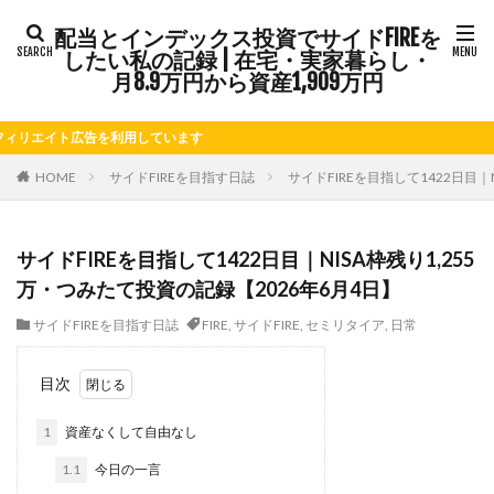
配当とインデックス投資でサイドFIREを
タグ
したい私の記録 | 在宅・実家暮らし・
FIRE
Kindle出版
LINE
LINEスタンプ
月8.9万円から資産1,909万円
NISA
note
お仕事
お花見
かき氷
エイト広告を利用しています
さつまいも
じゃがいも
そばめし
ふるさと納税
ほうれん草
めんつゆ
ようかん
HOME
サイドFIREを目指す日誌
サイドFIREを目指して1422日目｜
ららぽーと
アニマルカフェ
アメブロ
アリゴ
アワビ
イチジク
インコ
インデックス投資
サイドFIREを目指して1422日目｜NISA枠残り1,255
インドカレー
オクラ
オニオングラタンスープ
万・つみたて投資の記録【2026年6月4日】
オニオンスープ
カッテージチーズ
カボチャ
サイドFIREを目指す日誌
FIRE
,
サイドFIRE
,
セミリタイア
,
日常
カルボナーラ
カレーライス
キウイフルーツ
キナウリ
キャンペーン
キュウリ
クッキー
目次
クリア特典
ケーキ
ゲーム
ゲームセンター
1
資産なくして自由なし
コストコ
コーヒーフレッシュ
ゴボウ
1.1
今日の一言
ゴールデンウィーク
サイドFIRE
サツマイモ