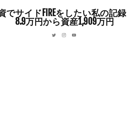
インドカレー
オクラ
オニオングラタンスープ
オニオンスー
でサイドFIREをしたい私の記録 
カボチャ
カルボナーラ
カレーライス
キウイフルーツ
8.9万円から資産1,909万円
キュウリ
クッキー
クリア特典
ケーキ
ゲーム
ゲーム
ーヒーフレッシュ
ゴボウ
ゴールデンウィーク
サイドFIRE
サ
ャインマスカット
ショッピングモール
シルクスイート
ジェノベー
スイカ
スコーン
ストレス
スマホ
スープ
セキセイイン
ラッシュ
タケノコ
タコ
チキンパエリア
チーズ
チーズ
ツナ
デザート
デスクワーク
トウガン
トウモロコシ
ゲット
ナス
ナン
ニンジン
ニンニク
ハッシュドポテト
ハンターズヴィレッジ
ハンバーガー
ハンバーグ
ハーブ
バ
パエリア
パスタ
ビワ
ビーフシチュー
ピーマン
フグ
ブドウ
プリン
ペット
ペペロンチーノ
ホエイ
ホット
ポイ活
マイナンバー
マスクメロン
マンゴー
ミカン
ン狩り
メンチカツ
モッツァレラチーズ
リゾット
仕事
収穫
和菓子
和風パスタ
図書館
外耳炎
外食