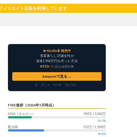
サツマイモ
告を利用しています
ャリア
料理
明治村
果樹
楽天モバイル
畑仕事
白桃
★ Kindle本 発売中
自社製品
実家暮らし35歳女性が
産形成
転職
資産1,900万円を作った方法
¥550
/ KU読み放題対象
う
鳥よけネット
Amazonで見る →
著：泉リオ（FP3級・簿記3級）
FIRE進捗（2026年5月時点）
NISA（オルカン）
780万 / 3,000万
26.0%
配当株
552万 / 1,500万
36.8%