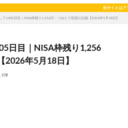
陽のタマゴ
宝探し
実家暮らし
家庭菜園
家庭菜園、 野菜、
当サイトはアフィリエイト広
当選品
手作り
投資
投資信託
掛川花鳥園
携帯キ
して1405日目｜NISA枠残り1,256万・つみたて投資の記録【2026年5月18日】
ゼソース
料理、スクランブルエッグ
旅行
日常
日間賀島
柿
株主優待
株式投資
桃
梅
梅干し
楽天
焼きそば
父の日
牛乳
玉ねぎ
玉子焼き
瓜
5日目｜NISA枠残り1,256
眠気対策
睡眠
紅はるか
絹さや
耳かき
耳掃除
芽キャベツ
茎ブロッコリー
落花生
謎解き
買い替え
資
026年5月18日】
作業
通信制限
配当
野菜
閉店
飲食店
鬼まんじゅ
,
日常
検索