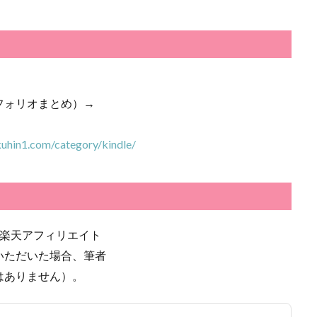
フォリオまとめ）→
kuhin1.com/category/kindle/
び楽天アフィリエイト
いただいた場合、筆者
はありません）。