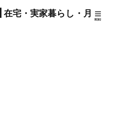
プ
| 在宅・実家暮らし・月
キナウリ
センター
ツマイモ
ゼソース
コ
セミリタイア
ケーキ
トマト
ハム
ジル
料理
ケーキ
ミネストローネ
卵
卵料理
大学芋
大根