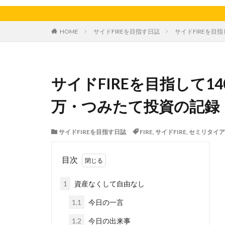
天日干し
太
家庭菜園、スイカ
HOME
サイドFIREを目指す日誌
サイドFIREを目指
料理、ジェノベー
枝豆
柚子
洋食屋
漬物
サイドFIREを目指して140
白菜
眠気
芋ようかん
万・つみたて投資の記録【2
軽自動車
農
鶏肉
サイドFIREを目指す日誌
FIRE
,
サイドFIRE
,
セミリタイア
目次
1
資産なくして自由なし
1.1
今日の一言
1.2
今日の出来事