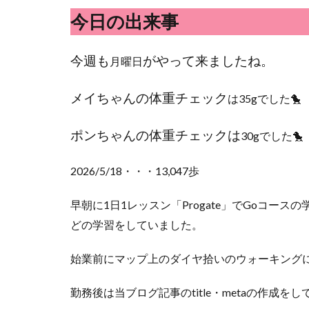
今日の出来事
今週も
がやって来ましたね。
月曜日
メイちゃんの体重チェック
は35gでした🐤
ポンちゃんの体重チェックは
30gでした🐤
2026/5/18・・・13,047歩
早朝に1日1レッスン「Progate」でGoコースの学習
どの学習をしていました。
始業前にマップ上のダイヤ拾いのウォーキング
勤務後は当ブログ記事のtitle・metaの作成を