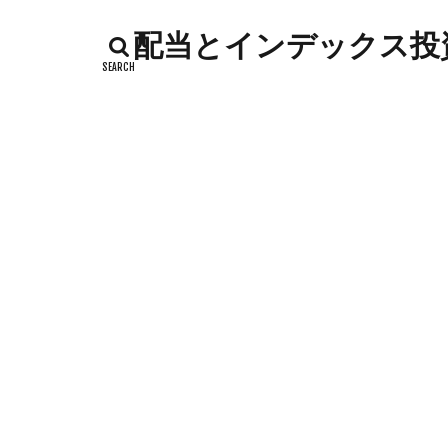
インデックス投資
配当とインデックス投資
カッテージチーズ
キャンペーン
コストコ
コ
シシトウ
シ
ジャガイモ
ソース
タカ
チーズリゾット
ドリンク
ナ
ハローワーク
バックヤード
フランスパン
ポイントサイト
メロン
メロ
卵白
卵黄