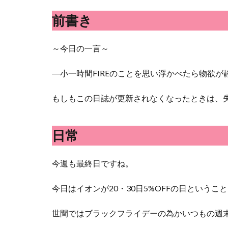
前書き
～今日の一言～
―小一時間FIREのことを思い浮かべたら物欲が
もしもこの日誌が更新されなくなったときは、失
日常
今週も最終日ですね。
今日はイオンが20・30日5%OFFの日という
世間ではブラックフライデーの為かいつもの週