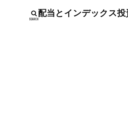
インデックス投資
配当とインデックス投資
カッテージチーズ
キャンペーン
コストコ
コ
シシトウ
シ
ジャガイモ
ソース
タカ
チーズリゾット
ドリンク
ナ
ハローワーク
バックヤード
フランスパン
ポイントサイト
メロン
メロ
卵白
卵黄