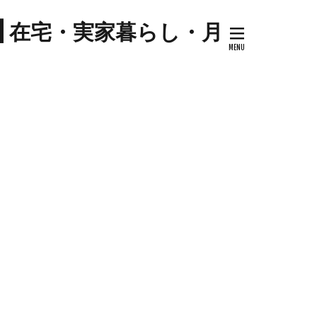
プ
| 在宅・実家暮らし・月
キナウリ
センター
ツマイモ
ゼソース
コ
セミリタイア
ケーキ
トマト
ハム
ジル
料理
ケーキ
ミネストローネ
卵
卵料理
大学芋
大根