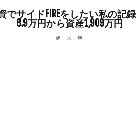
インドカレー
オクラ
オニオングラタンスープ
オニオンスー
でサイドFIREをしたい私の記録 
カボチャ
カルボナーラ
カレーライス
キウイフルーツ
8.9万円から資産1,909万円
キュウリ
クッキー
クリア特典
ケーキ
ゲーム
ゲーム
ーヒーフレッシュ
ゴボウ
ゴールデンウィーク
サイドFIRE
サ
ャインマスカット
ショッピングモール
シルクスイート
ジェノベー
スイカ
スコーン
ストレス
スマホ
スープ
セキセイイン
ラッシュ
タケノコ
タコ
チキンパエリア
チーズ
チーズ
ツナ
デザート
デスクワーク
トウガン
トウモロコシ
ゲット
ナス
ナン
ニンジン
ニンニク
ハッシュドポテト
ハンターズヴィレッジ
ハンバーガー
ハンバーグ
ハーブ
バ
パエリア
パスタ
ビワ
ビーフシチュー
ピーマン
フグ
ブドウ
プリン
ペット
ペペロンチーノ
ホエイ
ホット
ポイ活
マイナンバー
マスクメロン
マンゴー
ミカン
ン狩り
メンチカツ
モッツァレラチーズ
リゾット
仕事
収穫
和菓子
和風パスタ
図書館
外耳炎
外食