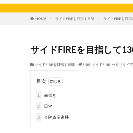
天日干し
太
家庭菜園、スイカ
HOME
サイドFIREを目指す日誌
サイドFIREを目指
料理、ジェノベー
枝豆
柚子
洋食屋
漬物
サイドFIREを目指して13
白菜
眠気
芋ようかん
サイドFIREを目指す日誌
FIRE
,
サイドFIRE
,
セミリタイア
軽自動車
農
鶏肉
目次
1
前書き
2
日常
3
金融資産進捗