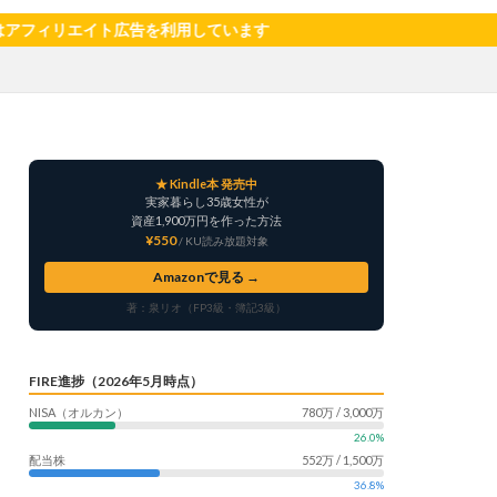
サツマイモ
ト広告を利用しています
ャリア
料理
明治村
果樹
楽天モバイル
畑仕事
白桃
★ Kindle本 発売中
自社製品
実家暮らし35歳女性が
産形成
転職
資産1,900万円を作った方法
¥550
/ KU読み放題対象
う
鳥よけネット
Amazonで見る →
著：泉リオ（FP3級・簿記3級）
FIRE進捗（2026年5月時点）
NISA（オルカン）
780万 / 3,000万
26.0%
配当株
552万 / 1,500万
36.8%