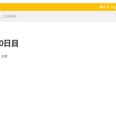
陽のタマゴ
宝探し
実家暮らし
家庭菜園
家庭菜園、 野菜、
当サイトはアフィリエイ
当選品
手作り
投資
投資信託
掛川花鳥園
携帯キ
して130日目
ゼソース
料理、スクランブルエッグ
旅行
日常
日間賀島
柿
株主優待
株式投資
桃
梅
梅干し
楽天
焼きそば
父の日
牛乳
玉ねぎ
玉子焼き
瓜
0日目
眠気対策
睡眠
紅はるか
絹さや
耳かき
耳掃除
芽キャベツ
茎ブロッコリー
落花生
謎解き
買い替え
資
,
日常
作業
通信制限
配当
野菜
閉店
飲食店
鬼まんじゅ
検索