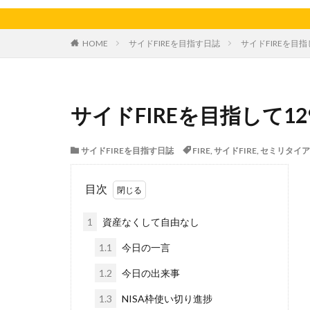
天日干し
太
家庭菜園、スイカ
HOME
サイドFIREを目指す日誌
サイドFIREを目指
料理、ジェノベー
枝豆
柚子
洋食屋
漬物
サイドFIREを目指して12
白菜
眠気
芋ようかん
サイドFIREを目指す日誌
FIRE
,
サイドFIRE
,
セミリタイア
軽自動車
農
鶏肉
目次
1
資産なくして自由なし
1.1
今日の一言
1.2
今日の出来事
1.3
NISA枠使い切り進捗