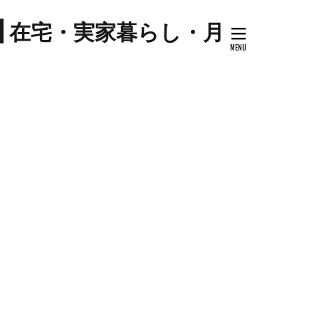
プ
| 在宅・実家暮らし・月
キナウリ
センター
ツマイモ
ゼソース
コ
セミリタイア
ケーキ
トマト
ハム
ジル
料理
ケーキ
ミネストローネ
卵
卵料理
大学芋
大根