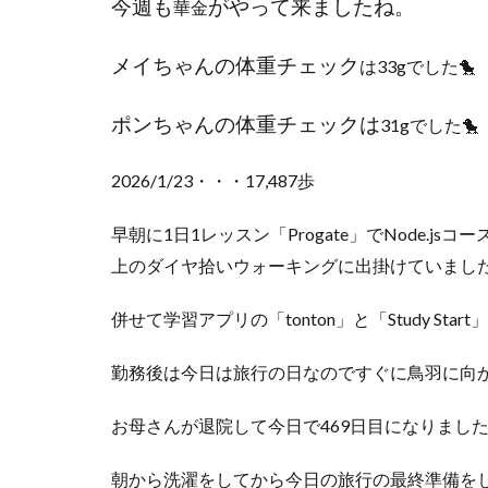
今週も
がやって来ましたね。
華金
メイちゃんの体重チェック
は33gでした🐤
ポンちゃんの体重チェックは
31gでした🐤
2026/1/23・・・17,487歩
早朝に1日1レッスン「Progate」でNode.js
上のダイヤ拾いウォーキングに出掛けていまし
併せて学習アプリの「tonton」と「Study St
勤務後は今日は旅行の日なのですぐに鳥羽に向
お母さんが退院して今日で469日目になりまし
朝から洗濯をしてから今日の旅行の最終準備を