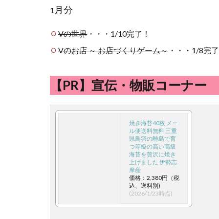
月分
1
Vの世界
・・・1/10完了！
Vのお店 ～ お店づくりゲーム～
・・・1/8完
【PR】宣伝・物販コーナー
焼き海苔40枚 メー
ル便送料無料 三重
県鳥羽の離島で育
つ等級の高い高級
海苔を贅沢に焼き
上げました 伊勢志
摩産
価格：2,380円（税
込、送料別)
(2026/1/23時点)