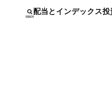
インデックス投資
配当とインデックス投資
カッテージチーズ
キャンペーン
コストコ
コ
シシトウ
シ
ジャガイモ
ソース
タカ
チーズリゾット
ドリンク
ナ
ハローワーク
バックヤード
フランスパン
ポイントサイト
メロン
メロ
卵白
卵黄