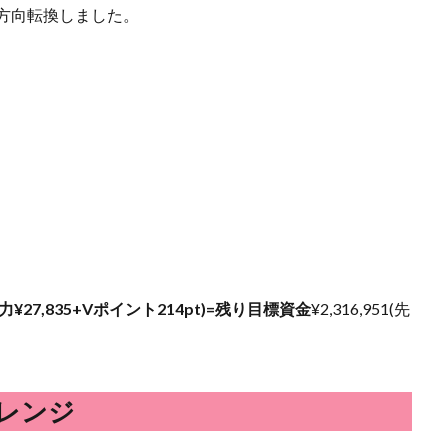
に方向転換しました。
力¥27,835+Vポイント214pt)=残り目標資金
¥2,316,9
51(先
レンジ