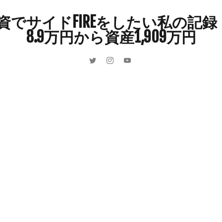
インドカレー
オクラ
オニオングラタンスープ
オニオンスー
でサイドFIREをしたい私の記録 
カボチャ
カルボナーラ
カレーライス
キウイフルーツ
8.9万円から資産1,909万円
キュウリ
クッキー
クリア特典
ケーキ
ゲーム
ゲーム
ーヒーフレッシュ
ゴボウ
ゴールデンウィーク
サイドFIRE
サ
ャインマスカット
ショッピングモール
シルクスイート
ジェノベー
スイカ
スコーン
ストレス
スマホ
スープ
セキセイイン
ラッシュ
タケノコ
タコ
チキンパエリア
チーズ
チーズ
ツナ
デザート
デスクワーク
トウガン
トウモロコシ
ゲット
ナス
ナン
ニンジン
ニンニク
ハッシュドポテト
ハンターズヴィレッジ
ハンバーガー
ハンバーグ
ハーブ
バ
パエリア
パスタ
ビワ
ビーフシチュー
ピーマン
フグ
ブドウ
プリン
ペット
ペペロンチーノ
ホエイ
ホット
ポイ活
マイナンバー
マスクメロン
マンゴー
ミカン
ン狩り
メンチカツ
モッツァレラチーズ
リゾット
仕事
収穫
和菓子
和風パスタ
図書館
外耳炎
外食