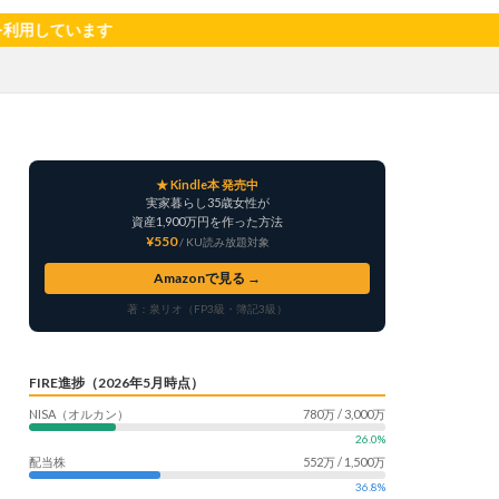
サツマイモ
ます
ャリア
料理
明治村
果樹
楽天モバイル
畑仕事
白桃
★ Kindle本 発売中
自社製品
実家暮らし35歳女性が
産形成
転職
資産1,900万円を作った方法
¥550
/ KU読み放題対象
う
鳥よけネット
Amazonで見る →
著：泉リオ（FP3級・簿記3級）
FIRE進捗（2026年5月時点）
NISA（オルカン）
780万 / 3,000万
26.0%
配当株
552万 / 1,500万
36.8%