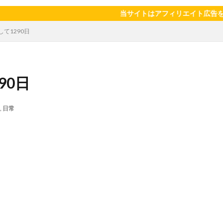
陽のタマゴ
宝探し
実家暮らし
家庭菜園
家庭菜園、 野菜、
当サイトはアフィリエイト広告を利用してい
当選品
手作り
投資
投資信託
掛川花鳥園
携帯キ
して1290日
ゼソース
料理、スクランブルエッグ
旅行
日常
日間賀島
柿
株主優待
株式投資
桃
梅
梅干し
楽天
焼きそば
父の日
牛乳
玉ねぎ
玉子焼き
瓜
90日
眠気対策
睡眠
紅はるか
絹さや
耳かき
耳掃除
芽キャベツ
茎ブロッコリー
落花生
謎解き
買い替え
資
,
日常
作業
通信制限
配当
野菜
閉店
飲食店
鬼まんじゅ
検索