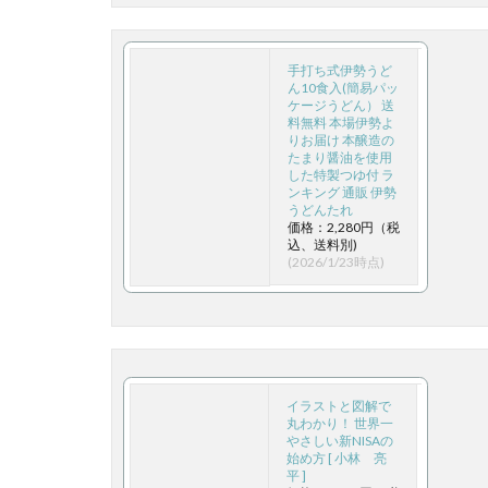
手打ち式伊勢うど
ん10食入(簡易パッ
ケージうどん） 送
料無料 本場伊勢よ
りお届け 本醸造の
たまり醤油を使用
した特製つゆ付 ラ
ンキング 通販 伊勢
うどんたれ
価格：2,280円（税
込、送料別)
(2026/1/23時点)
イラストと図解で
丸わかり！ 世界一
やさしい新NISAの
始め方 [ 小林 亮
平 ]