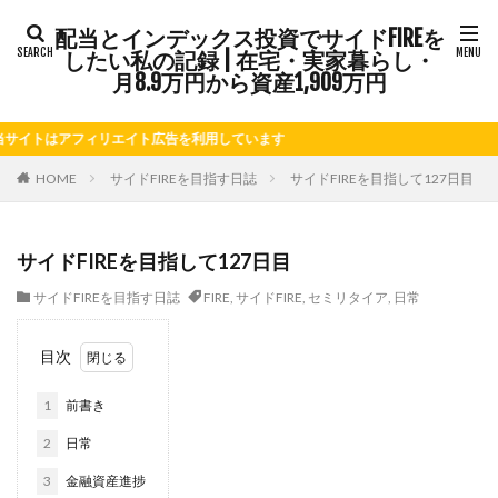
配当とインデックス投資でサイドFIREを
タグ
したい私の記録 | 在宅・実家暮らし・
FIRE
Kindle出版
LINE
LINEスタンプ
月8.9万円から資産1,909万円
NISA
note
お仕事
お花見
かき氷
アフィリエイト広告を利用しています
さつまいも
じゃがいも
そばめし
ふるさと納税
ほうれん草
めんつゆ
ようかん
HOME
サイドFIREを目指す日誌
サイドFIREを目指して127日目
ららぽーと
アニマルカフェ
アメブロ
アリゴ
アワビ
イチジク
インコ
インデックス投資
サイドFIREを目指して127日目
インドカレー
オクラ
オニオングラタンスープ
サイドFIREを目指す日誌
FIRE
,
サイドFIRE
,
セミリタイア
,
日常
オニオンスープ
カッテージチーズ
カボチャ
カルボナーラ
カレーライス
キウイフルーツ
目次
キナウリ
キャンペーン
キュウリ
クッキー
1
前書き
クリア特典
ケーキ
ゲーム
ゲームセンター
コストコ
コーヒーフレッシュ
ゴボウ
2
日常
ゴールデンウィーク
サイドFIRE
サツマイモ
3
金融資産進捗