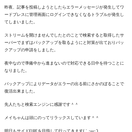
ポイントサイト
ポイ活
マイナンバー
昨夜、記事を投稿しようとしたらエラーメッセージが発生してワ
マスクメロン
マンゴー
ミカン
ードプレスに管理画面にログインできなくなるトラブルが発生し
ミネストローネ
メロン
メロン狩り
てしまいました。
メンチカツ
モッツァレラチーズ
リゾット
ストリームを開けませんでしたとのことで検索すると取得したサ
仕事
卵
卵料理
卵白
卵黄
収穫
ーバーでまずはバックアップを取るようにと対策が出ておりバッ
和菓子
和風パスタ
図書館
外耳炎
外食
クアップの申請をしました。
大学芋
大根
天日干し
太陽のタマゴ
夜中なので準備中から進まないので対応できる日中を待つことに
宝探し
実家暮らし
家庭菜園
なりました。
家庭菜園、 野菜、サツマイモ
家庭菜園、スイカ
当選品
手作り
投資
投資信託
バックアップによりデータがエラーの出る前にさかのぼることで
復活出来ました。
掛川花鳥園
携帯キャリア
料理
料理、ジェノベーゼソース
料理、スクランブルエッグ
先人たちと検索エンジンに感謝です＾＾
旅行
日常
日間賀島
明治村
果樹
メイちゃんは頭にのってリラックスしています＾＾
枝豆
柚子
柿
株主優待
株式投資
桃
梅
梅干し
楽天
楽天モバイル
明日もサイドFIREを目指して行ってきます(｀･ω･´)