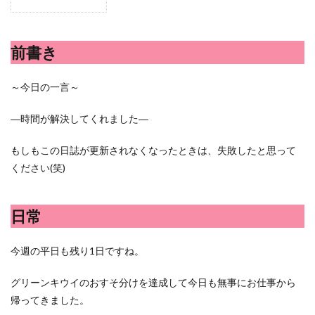
シシトウ
シャインマスカット
ショッピングモール
シルクスイート
ジェノベーゼソース
ジャガイモ
前書き
スイカ
スコーン
ストレス
スマホ
スープ
セキセイインコ
セミリタイア
ソース
～今日の一言～
タカラッシュ
タケノコ
タコ
チキンパエリア
チーズ
チーズケーキ
チーズリゾット
ツナ
―時間が解決してくれました―
デザート
デスクワーク
トウガン
もしもこの日誌が更新されなくなったときは、失敗したと思って
トウモロコシ
トマト
ドリンク
ナゲット
ください(笑)
ナス
ナン
ニンジン
ニンニク
ハッシュドポテト
ハム
ハローワーク
日常
ハンターズヴィレッジ
ハンバーガー
ハンバーグ
ハーブ
バジル
バックヤード
パエリア
今週の平日も残り1日ですね。
パスタ
ビワ
ビーフシチュー
ピーマン
フグ料理
フランスパン
ブドウ
プリン
グリーンキウイのおすそ分けを達成して今日も無事にお仕事から
帰ってきました。
ペット
ペペロンチーノ
ホエイ
ホットケーキ