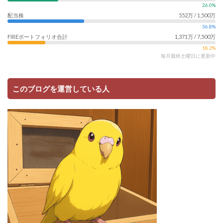
26.0%
配当株
552万 / 1,500万
36.8%
FIREポートフォリオ合計
1,371万 / 7,500万
18.2%
毎月最終土曜日に更新中
このブログを運営している人