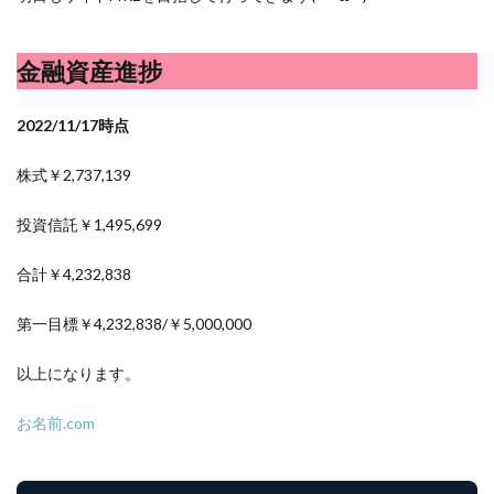
洋食屋
漬物
焼きそば
父の日
牛乳
玉ねぎ
玉子焼き
瓜
畑仕事
白桃
金融資産進捗
白菜
眠気
眠気対策
睡眠
紅はるか
絹さや
耳かき
耳掃除
自社製品
2022/11/17時点
芋ようかん
芽キャベツ
茎ブロッコリー
株式￥2,737,139
落花生
謎解き
買い替え
資産形成
転職
軽自動車
農作業
通信制限
配当
野菜
投資信託￥1,495,699
閉店
飲食店
鬼まんじゅう
鳥よけネット
合計￥4,232,838
鶏肉
第一目標￥4,232,838/￥5,000,000
検索
以上になります。
お名前.com