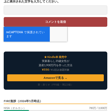
上に表示された文字を入力してください。
★ Kindle本 発売中
実家暮らし35歳女性が
資産1,900万円を作った方法
¥550
/ KU読み放題対象
Amazonで見る →
著：泉リオ（FP3級・簿記3級）
FIRE進捗（2026年5月時点）
NISA（オルカン）
780万 / 3,000万