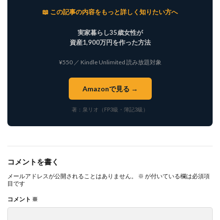
📖 この記事の内容をもっと詳しく知りたい方へ
実家暮らし35歳女性が
資産1,900万円を作った方法
¥550 ／ Kindle Unlimited 読み放題対象
Amazonで見る →
著：泉リオ（FP3級・簿記3級）
コメントを書く
メールアドレスが公開されることはありません。
※
が付いている欄は必須項
目です
コメント
※