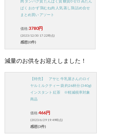
肉 タンパク質 たんぱく質 糖質0 ゼロ 高たん
ぱく おかず 鶏むね肉 人気 蒸し鶏 詰め合せ
まとめ買い アソート
3780円
価格:
(2023/12/30 17:22時点)
感想(0件)
減量のお供をお迎えしました！
【特売】 アサヒ 牛乳屋さんのロイ
ヤルミルクティー 袋 約26杯分 (340g)
インスタント 紅茶 ※軽減税率対象
商品
466円
価格:
(2023/6/29 19:49時点)
感想(3件)