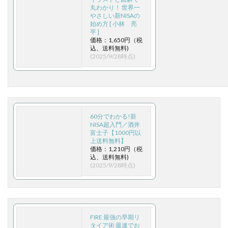
丸わかり！ 世界一
やさしい新NISAの
始め方 [ 小林 亮
平 ]
価格：1,650円（税
込、送料無料)
(2025/9/28時点)
60分でわかる!新
NISA超入門／酒井
富士子【1000円以
上送料無料】
価格：1,210円（税
込、送料無料)
(2025/9/28時点)
FIRE 最強の早期リ
タイア術 最速でお