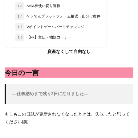
ハンターズヴィレッジ
ハンバーガー
ハンバーグ
1.3
NISA枠使い切り進捗
パスタ
ビワ
ビーフシチュー
ピーマン
フグ
1.4
ゲソてんプラットフォーム抽選・山分け案件
ペペロンチーノ
ホエイ
ホットケーキ
ポイントサ
1.5
Vポイントゲームパークチャレンジ
マンゴー
ミカン
ミネストローネ
メロン
メ
1.6
【PR】宣伝・物販コーナー
リゾット
仕事
卵
卵料理
卵白
卵黄
外耳炎
外食
大学芋
大根
天日干し
太
資産なくして自由なし
家庭菜園、 野菜、サツマイモ
家庭菜園、スイカ
当選品
携帯キャリア
料理
料理、ジェノベーゼソース
料
今日の一言
明治村
果樹
枝豆
柚子
柿
株主優待
楽天モバイル
洋食屋
漬物
焼きそば
父の日
―仕事納めまで残り2日になりました―
白桃
白菜
眠気
眠気対策
睡眠
紅はる
芋ようかん
芽キャベツ
茎ブロッコリー
落花生
もしもこの日誌が更新されなくなったときは、失敗したと思って
軽自動車
農作業
通信制限
配当
野菜
ください(笑)
鶏肉