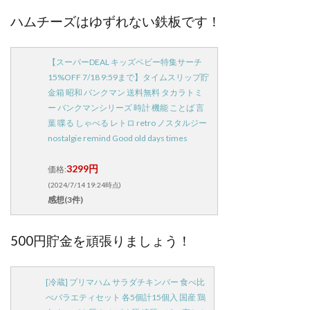
ハムチーズはゆずれない鉄板です！
【スーパーDEAL キッズベビー特集サーチ
15%OFF 7/18 9:59まで】タイムスリップ貯
金箱 昭和 バンクマン 送料無料 タカラトミ
ー バンクマンシリーズ 時計 機能 ことば 言
葉 喋る しゃべる レトロ retro ノスタルジー
nostalgie remind Good old days times
3299円
価格:
(2024/7/14 19:24時点)
感想(3件)
500円貯金を頑張りましょう！
[冷蔵] プリマハム サラダチキンバー 食べ比
べバラエティセット 各5個計15個入 国産 鶏