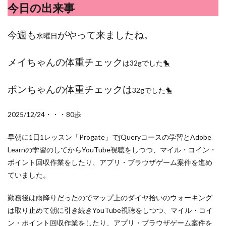
検索
今日の出来事
今週も
がやって来ましたね。
水曜日
メイちゃんの体重チェック
は32gでした🐤
ポンちゃんの体重チェックは
32gでした🐤
2025/12/24・・・80歩
早朝に1日1レッスン「Progate」でjQueryコースの学習とAdobe
Learnの学習のしてからYouTube視聴をしつつ、マイル・コイン・
ポイント回収作業をしたり、アプリ・ブラウザゲーム案件を進め
ていました。
勤務後は雨降りだったのでマップ上のダイヤ拾いのウォーキング
は取り止めて朝に引き続きYouTube視聴をしつつ、マイル・コイ
ン・ポイント回収作業をしたり、アプリ・ブラウザゲーム案件を