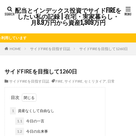
カテゴリー
配当とインデックス投資でサイドFIREを
したい私の記録 | 在宅・実家暮らし・
月8.9万円から資産1,909万円
タグ
ます
FIRE
Kindle出版
LINE
LINEスタンプ
NISA
さつまいも
じゃがいも
そばめし
ふるさと納税
HOME
サイドFIREを目指す日誌
サイドFIREを目指して1260日
アニマルカフェ
アメブロ
アリゴ
アワビ
イ
オクラ
オニオングラタンスープ
オニオンスープ
サイドFIREを目指して1260日
カレーライス
キウイフルーツ
キナウリ
キャンペ
サイドFIREを目指す日誌
FIRE
,
サイドFIRE
,
セミリタイア
,
日常
ケーキ
ゲーム
ゲームセンター
コストコ
コ
サイドFIRE
サツマイモ
シシトウ
シャインマスカ
目次
ジェノベーゼソース
ジャガイモ
スイカ
スコーン
1
資産なくして自由なし
セミリタイア
ソース
タカラッシュ
タケノコ
チーズリゾット
ツナ
デザート
デスクワーク
1.1
今日の一言
ナゲット
ナス
ナン
ニンジン
ニンニク
1.2
今日の出来事