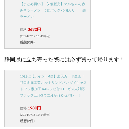
【まとめ買い 】【6個販売】マルちゃん 赤
みそラーメン 5食パック×6個入り 袋
ラーメン
3680円
価格:
(2024/7/17 16:43時点)
感想(0件)
静岡県に立ち寄った際には必ず買って帰ります！
15日は【ポイント4倍】楽天カード企画！
谷口金属工業 ホットサンドパン ダイキャス
ト フッ素加工 A4レシピ付 IH・ガス火対応
ブラック 上下2つに分かれるセパレート
1980円
価格:
(2024/7/15 19:14時点)
感想(2件)