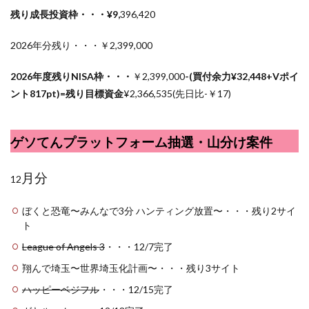
残り成長投資枠・・・¥9,
396,420
2026年分残り・・・￥2,399,000
2026年度残りNISA枠・・・
￥2,399,000
-(買付余力¥32,448+Vポイ
ント817pt)=残り目標資金
¥2,366,
535(先日比-￥17)
ゲソてんプラットフォーム抽選・山分け案件
月分
12
ぼくと恐竜〜みんなで3分 ハンティング放置〜・・・残り2サイ
ト
League of Angels 3
・・・12/7完了
翔んで埼玉〜世界埼玉化計画〜・・・残り3サイト
ハッピーベジフル
・・・12/15完了