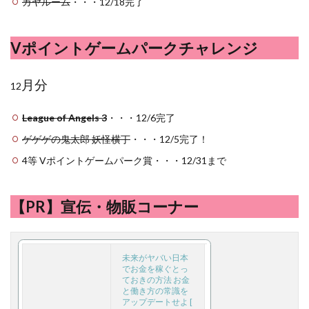
ガヤルーム
・・・12/18完了
Vポイントゲームパークチャレンジ
月分
12
League of Angels 3
・・・12/6完了
ゲゲゲの鬼太郎 妖怪横丁
・・・12/5完了！
4等 Vポイントゲームパーク賞・・・12/31まで
【PR】宣伝・物販コーナー
未来がヤバい日本
でお金を稼ぐとっ
ておきの方法 お金
と働き方の常識を
アップデートせよ [