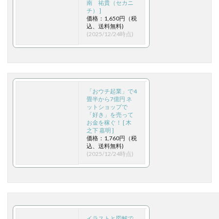
南 祐貴（セカニ
チ） ]
価格：1,650円（税
込、送料無料)
(2025/12/24時点)
「おウチ起業」で4
畳半から7億円 ネ
ットショップで
「好き」を売って
お金を稼ぐ！ [ 木
之下 嘉明 ]
価格：1,760円（税
込、送料無料)
(2025/12/24時点)
イラストと図解で