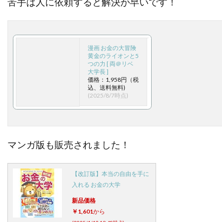
苦手は人に依頼すると解決が早いです！
漫画 お金の大冒険
黄金のライオンと5
つの力 [ 両＠リベ
大学長 ]
価格：1,958円（税
込、送料無料)
(2025/8/7時点)
マンガ版も販売されました！
【改訂版】本当の自由を手に
入れる お金の大学
新品価格
￥1,601
から