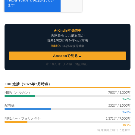
★ Kindle本 発売中
実家暮らし35歳女性が
資産1,900万円を作った方法
¥550
/ KU読み放題対象
Amazonで見る →
著：泉リオ（FP3級・簿記3級）
FIRE進捗（2026年5月時点）
NISA（オルカン）
780万 / 3,000万
26.0%
配当株
552万 / 1,500万
36.8%
FIREポートフォリオ合計
1,371万 / 7,500万
18.2%
毎月最終土曜日に更新中