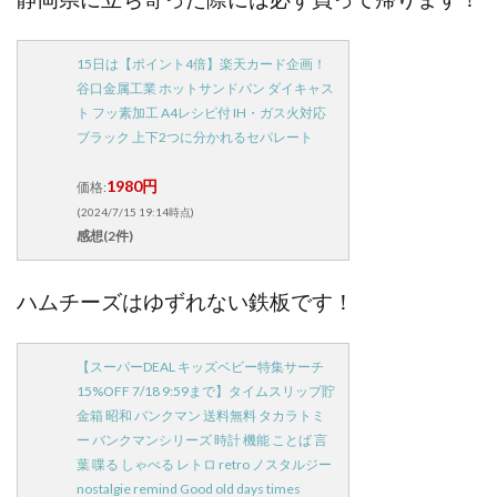
15日は【ポイント4倍】楽天カード企画！
谷口金属工業 ホットサンドパン ダイキャス
ト フッ素加工 A4レシピ付 IH・ガス火対応
ブラック 上下2つに分かれるセパレート
1980円
価格:
(2024/7/15 19:14時点)
感想(2件)
ハムチーズはゆずれない鉄板です！
【スーパーDEAL キッズベビー特集サーチ
15%OFF 7/18 9:59まで】タイムスリップ貯
金箱 昭和 バンクマン 送料無料 タカラトミ
ー バンクマンシリーズ 時計 機能 ことば 言
葉 喋る しゃべる レトロ retro ノスタルジー
nostalgie remind Good old days times