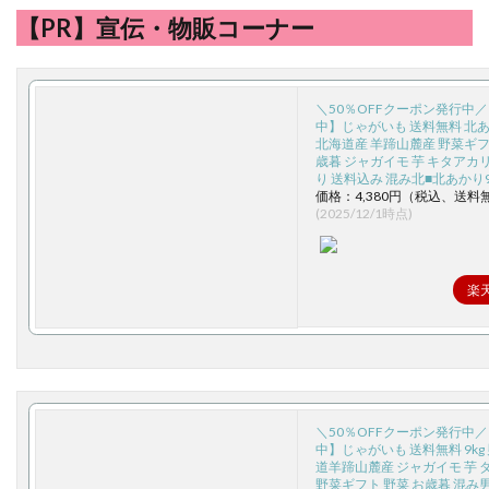
【PR】宣伝・物販コーナー
＼50％OFFクーポン発行中
中】じゃがいも 送料無料 北あか
北海道産 羊蹄山麓産 野菜ギフ
歳暮 ジャガイモ 芋 キタアカ
り 送料込み 混み北■北あかり
価格：4,380円（税込、送料
(2025/12/1時点)
楽
＼50％OFFクーポン発行中
中】じゃがいも 送料無料 9kg
道羊蹄山麓産 ジャガイモ 芋 
野菜ギフト 野菜 お歳暮 混み男