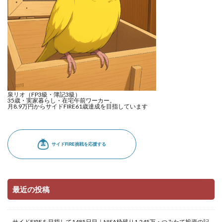
泉リオ（FP3級・簿記3級）
35歳・実家暮らし・在宅午前ワーカー。
月8.9万円からサイドFIRE61歳達成を目指しています
最近の投稿
サイドFIREを目指して1485日目｜NISA枠残り1,245万・つみたて投資の記