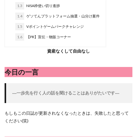
ハンターズヴィレッジ
ハンバーガー
ハンバーグ
1.3
NISA枠使い切り進捗
パスタ
ビワ
ビーフシチュー
ピーマン
フグ
1.4
ゲソてんプラットフォーム抽選・山分け案件
ペペロンチーノ
ホエイ
ホットケーキ
ポイントサ
1.5
Vポイントゲームパークチャレンジ
マンゴー
ミカン
ミネストローネ
メロン
メ
1.6
【PR】宣伝・物販コーナー
リゾット
仕事
卵
卵料理
卵白
卵黄
外耳炎
外食
大学芋
大根
天日干し
太
資産なくして自由なし
家庭菜園、 野菜、サツマイモ
家庭菜園、スイカ
当選品
携帯キャリア
料理
料理、ジェノベーゼソース
料
今日の一言
明治村
果樹
枝豆
柚子
柿
株主優待
楽天モバイル
洋食屋
漬物
焼きそば
父の日
―一歩先を行く人の話を聞けることはありがたいです―
白桃
白菜
眠気
眠気対策
睡眠
紅はる
芋ようかん
芽キャベツ
茎ブロッコリー
落花生
もしもこの日誌が更新されなくなったときは、失敗したと思って
軽自動車
農作業
通信制限
配当
野菜
ください(笑)
鶏肉