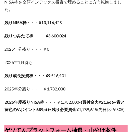
NISA枠を全額インデックス投資で埋めることに方向転換しまし
た。
残りNISA枠
・・・
¥13,116,
425
残りつみたて枠
・・・
¥3,600,0
24
2025年分残り・・・￥0
2026年1月待ち
残り成長投資枠・・・¥9,
516,401
2025年分残り・・・￥
1,
782
,000
2025年度残りNISA枠・・・
￥1,782,000
-(買付余力¥21,666+青と
黄色のVポイント689pt)=残り必要資金
¥1,759,645
(先日比-￥505)
ゲソてんプラットフォーム抽選・山分け案件