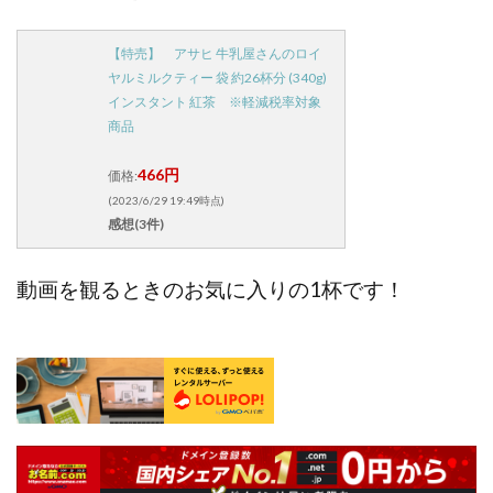
【特売】 アサヒ 牛乳屋さんのロイ
ヤルミルクティー 袋 約26杯分 (340g)
インスタント 紅茶 ※軽減税率対象
商品
466円
価格:
(2023/6/29 19:49時点)
感想(3件)
動画を観るときのお気に入りの1杯です！