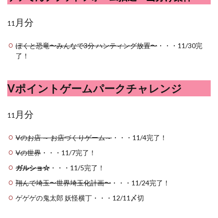
月分
11
ぼくと恐竜〜みんなで3分 ハンティング放置〜
・・・11/30完
了！
Vポイントゲームパークチャレンジ
月分
11
Vのお店 ～ お店づくりゲーム～
・・・11/4完了！
Vの世界
・・・11/7完了！
ガルショ☆
・・・11/5完了！
翔んで埼玉〜世界埼玉化計画〜
・・・11/24完了！
ゲゲゲの鬼太郎 妖怪横丁・・・12/11〆切