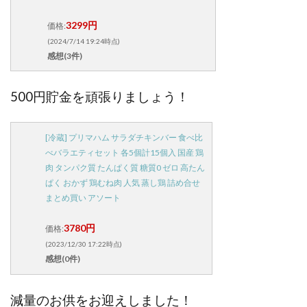
3299円
価格:
(2024/7/14 19:24時点)
感想(3件)
500円貯金を頑張りましょう！
[冷蔵] プリマハム サラダチキンバー 食べ比
べバラエティセット 各5個計15個入 国産 鶏
肉 タンパク質 たんぱく質 糖質0 ゼロ 高たん
ぱく おかず 鶏むね肉 人気 蒸し鶏 詰め合せ
まとめ買い アソート
3780円
価格:
(2023/12/30 17:22時点)
感想(0件)
減量のお供をお迎えしました！