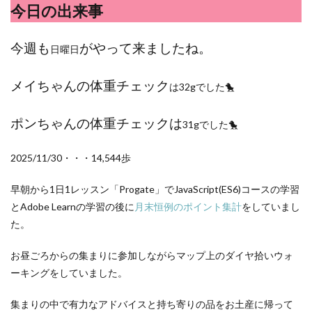
検索
今日の出来事
今週も
がやって来ましたね。
日曜日
メイちゃんの体重チェック
は32gでした🐤
ポンちゃんの体重チェックは
31gでした🐤
2025/11/30・・・14,544歩
早朝から1日1レッスン「Progate」でJavaScript(ES6)コースの学習
とAdobe Learnの学習の後に
月末恒例のポイント集計
をしていまし
た。
お昼ごろからの集まりに参加しながらマップ上のダイヤ拾いウォ
ーキングをしていました。
集まりの中で有力なアドバイスと持ち寄りの品をお土産に帰って