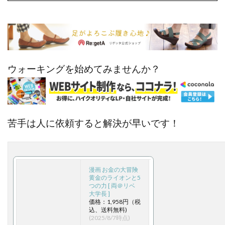
ウォーキングを始めてみませんか？
苦手は人に依頼すると解決が早いです！
漫画 お金の大冒険
黄金のライオンと5
つの力 [ 両＠リベ
大学長 ]
価格：1,958円（税
込、送料無料)
(2025/8/7時点)