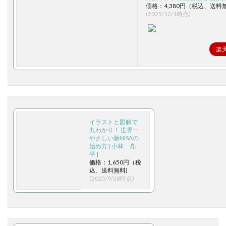
価格：4,380円（税込、送料
(2025/12/1時点)
楽
イラストと図解で
丸わかり！ 世界一
やさしい新NISAの
始め方 [ 小林 亮
平 ]
価格：1,650円（税
込、送料無料)
(2025/9/28時点)