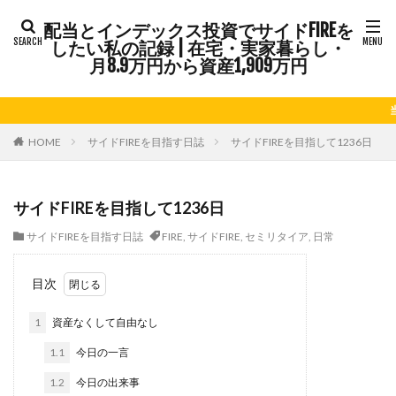
カテゴリー
配当とインデックス投資でサイドFIREを
したい私の記録 | 在宅・実家暮らし・
月8.9万円から資産1,909万円
タグ
当サイトはア
FIRE
Kindle出版
LINE
LINEスタンプ
NISA
さつまいも
じゃがいも
そばめし
ふるさと納税
HOME
サイドFIREを目指す日誌
サイドFIREを目指して1236日
アニマルカフェ
アメブロ
アリゴ
アワビ
イ
オクラ
オニオングラタンスープ
オニオンスープ
サイドFIREを目指して1236日
カレーライス
キウイフルーツ
キナウリ
キャンペ
サイドFIREを目指す日誌
FIRE
,
サイドFIRE
,
セミリタイア
,
日常
ケーキ
ゲーム
ゲームセンター
コストコ
コ
サイドFIRE
サツマイモ
シシトウ
シャインマスカ
目次
ジェノベーゼソース
ジャガイモ
スイカ
スコーン
1
資産なくして自由なし
セミリタイア
ソース
タカラッシュ
タケノコ
チーズリゾット
ツナ
デザート
デスクワーク
1.1
今日の一言
ナゲット
ナス
ナン
ニンジン
ニンニク
1.2
今日の出来事