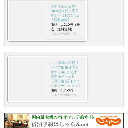
60分でわかる!新
NISA超入門／酒井
富士子【1000円以
上送料無料】
価格：1,210円（税
込、送料無料)
(2025/9/28時点)
FIRE 最強の早期リ
タイア術 最速でお
金から自由になれ
る究極メソッド
【電子書籍】[ クリ
スティー・シェン ]
価格：1,760円
(2025/9/28時点)