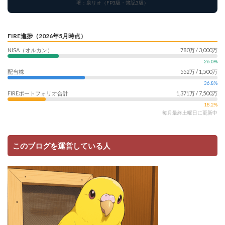
著：泉リオ（FP3級・簿記3級）
FIRE進捗（2026年5月時点）
NISA（オルカン）
780万 / 3,000万
26.0%
配当株
552万 / 1,500万
36.8%
FIREポートフォリオ合計
1,371万 / 7,500万
18.2%
毎月最終土曜日に更新中
このブログを運営している人