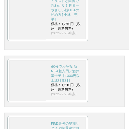
イラストと図解で
丸わかり！ 世界一
やさしい新NISAの
始め方 [ 小林 亮
平 ]
価格：1,650円（税
込、送料無料)
(2025/9/28時点)
60分でわかる!新
NISA超入門／酒井
富士子【1000円以
上送料無料】
価格：1,210円（税
込、送料無料)
(2025/9/28時点)
FIRE 最強の早期リ
タイア術 最速でお