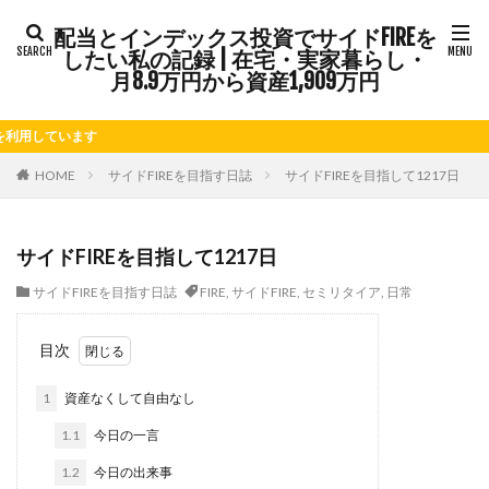
カテゴリー
配当とインデックス投資でサイドFIREを
したい私の記録 | 在宅・実家暮らし・
月8.9万円から資産1,909万円
タグ
ます
FIRE
Kindle出版
LINE
LINEスタンプ
NISA
さつまいも
じゃがいも
そばめし
ふるさと納税
HOME
サイドFIREを目指す日誌
サイドFIREを目指して1217日
アニマルカフェ
アメブロ
アリゴ
アワビ
イ
オクラ
オニオングラタンスープ
オニオンスープ
サイドFIREを目指して1217日
カレーライス
キウイフルーツ
キナウリ
キャンペ
サイドFIREを目指す日誌
FIRE
,
サイドFIRE
,
セミリタイア
,
日常
ケーキ
ゲーム
ゲームセンター
コストコ
コ
サイドFIRE
サツマイモ
シシトウ
シャインマスカ
目次
ジェノベーゼソース
ジャガイモ
スイカ
スコーン
1
資産なくして自由なし
セミリタイア
ソース
タカラッシュ
タケノコ
チーズリゾット
ツナ
デザート
デスクワーク
1.1
今日の一言
ナゲット
ナス
ナン
ニンジン
ニンニク
1.2
今日の出来事