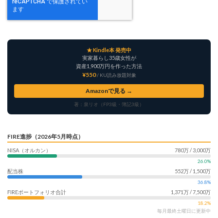
★ Kindle本 発売中
実家暮らし35歳女性が
資産1,900万円を作った方法
¥550
/ KU読み放題対象
Amazonで見る →
著：泉リオ（FP3級・簿記3級）
FIRE進捗（2026年5月時点）
NISA（オルカン）
780万 / 3,000万
26.0%
配当株
552万 / 1,500万
36.8%
FIREポートフォリオ合計
1,371万 / 7,500万
18.2%
毎月最終土曜日に更新中