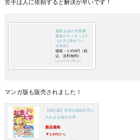
苦手は人に依頼すると解決が早いです！
漫画 お金の大冒険
黄金のライオンと5
つの力 [ 両＠リベ
大学長 ]
価格：1,958円（税
込、送料無料)
(2025/8/7時点)
マンガ版も販売されました！
【改訂版】本当の自由を手に
入れる お金の大学
新品価格
￥1,601
から