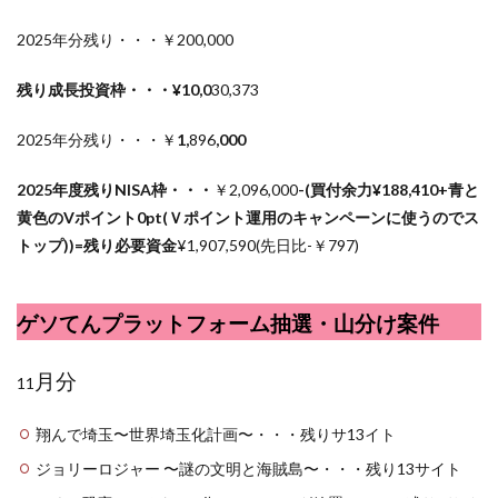
2025年分残り・・・￥200,000
残り成長投資枠・・・¥10,0
30,373
2025年分残り・・・￥
1,
896
,000
2025年度残りNISA枠・・・
￥2,096,000
-(買付余力¥
188,410
+青と
黄色のVポイント0pt(Ｖポイント運用のキャンペーンに使うのでス
トップ))=残り必要資金
¥1,907,590
(先日比-￥797)
ゲソてんプラットフォーム抽選・山分け案件
月分
11
翔んで埼玉〜世界埼玉化計画〜・・・残りサ13イト
ジョリーロジャー 〜謎の文明と海賊島〜・・・残り13サイト