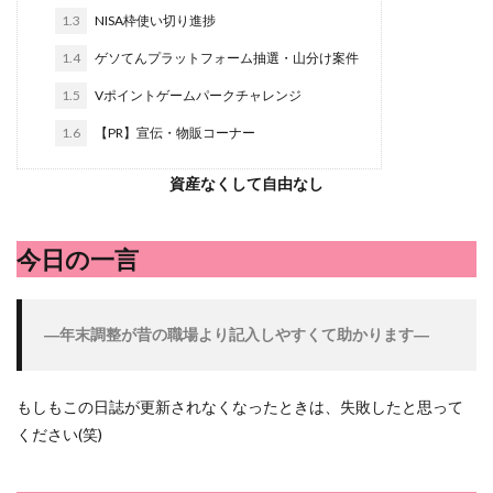
ハンターズヴィレッジ
ハンバーガー
ハンバーグ
1.3
NISA枠使い切り進捗
パスタ
ビワ
ビーフシチュー
ピーマン
フグ
1.4
ゲソてんプラットフォーム抽選・山分け案件
ペペロンチーノ
ホエイ
ホットケーキ
ポイントサ
1.5
Vポイントゲームパークチャレンジ
マンゴー
ミカン
ミネストローネ
メロン
メ
1.6
【PR】宣伝・物販コーナー
リゾット
仕事
卵
卵料理
卵白
卵黄
外耳炎
外食
大学芋
大根
天日干し
太
資産なくして自由なし
家庭菜園、 野菜、サツマイモ
家庭菜園、スイカ
当選品
携帯キャリア
料理
料理、ジェノベーゼソース
料
今日の一言
明治村
果樹
枝豆
柚子
柿
株主優待
楽天モバイル
洋食屋
漬物
焼きそば
父の日
―年末調整が昔の職場より記入しやすくて助かります―
白桃
白菜
眠気
眠気対策
睡眠
紅はる
芋ようかん
芽キャベツ
茎ブロッコリー
落花生
もしもこの日誌が更新されなくなったときは、失敗したと思って
軽自動車
農作業
通信制限
配当
野菜
ください(笑)
鶏肉