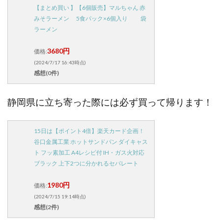
【まとめ買い 】【6個販売】マルちゃん 赤
みそラーメン 5食パック×6個入り 袋
ラーメン
3680円
価格:
(2024/7/17 16:43時点)
感想(0件)
静岡県に立ち寄った際には必ず買って帰ります！
15日は【ポイント4倍】楽天カード企画！
谷口金属工業 ホットサンドパン ダイキャス
ト フッ素加工 A4レシピ付 IH・ガス火対応
ブラック 上下2つに分かれるセパレート
1980円
価格:
(2024/7/15 19:14時点)
感想(2件)