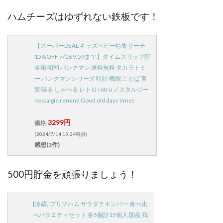
ハムチーズはゆずれない鉄板です！
【スーパーDEAL キッズベビー特集サーチ
15%OFF 7/18 9:59まで】タイムスリップ貯
金箱 昭和 バンクマン 送料無料 タカラトミ
ー バンクマンシリーズ 時計 機能 ことば 言
葉 喋る しゃべる レトロ retro ノスタルジー
nostalgie remind Good old days times
3299円
価格:
(2024/7/14 19:24時点)
感想(3件)
500円貯金を頑張りましょう！
[冷蔵] プリマハム サラダチキンバー 食べ比
べバラエティセット 各5個計15個入 国産 鶏