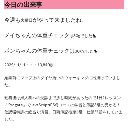
検索
今日の出来事
今週も
がやって来ましたね。
火曜日
メイちゃんの体重チェック
は30gでした🐤
ポンちゃんの体重チェックは
30gでした🐤
2025/11/11・・・13,840歩
始業前にマップ上のダイヤ拾いのウォーキングに出掛けていまし
た。
勤務後は婦人科への受診まで少し時間があったので1日1レッスン
「Progate」でJavaScript(ES6)コースの学習と簿記3級の受かる！
仕訳猛特訓の総当り演習、日商簿記検定3級 仕訳問題をしていま
した。