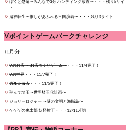
ぼくと恐竜〜みんなで3分 ハンティング放置〜・・・残り5サイ
ト
鬼神転生〜推しがあふれる三国演義〜・・・残り3サイト
Vポイントゲームパークチャレンジ
月分
11
Vのお店 ～ お店づくりゲーム～
・・・11/4完了！
Vの世界
・・・11/7完了！
ガルショ☆
・・・11/5完了！
翔んで埼玉〜世界埼玉化計画〜
ジョリーロジャー 〜謎の文明と海賊島〜
ゲゲゲの鬼太郎 妖怪横丁・・・12/11〆切
【PR】宣伝・物販コーナー