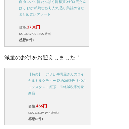
肉 タンパク質 たんぱく質 糖質0 ゼロ 高たん
ぱく おかず 鶏むね肉 人気 蒸し鶏 詰め合せ
まとめ買い アソート
3780円
価格:
(2023/12/30 17:22時点)
感想(0件)
減量のお供をお迎えしました！
【特売】 アサヒ 牛乳屋さんのロイ
ヤルミルクティー 袋 約26杯分 (340g)
インスタント 紅茶 ※軽減税率対象
商品
466円
価格:
(2023/6/29 19:49時点)
感想(3件)