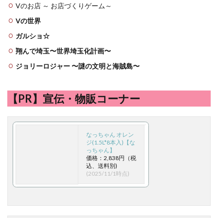
Vのお店 ～ お店づくりゲーム～
Vの世界
ガルショ☆
翔んで埼玉〜世界埼玉化計画〜
ジョリーロジャー 〜謎の文明と海賊島〜
【PR】宣伝・物販コーナー
なっちゃん オレン
ジ(1.5L*8本入)【な
っちゃん】
価格：2,838円（税
込、送料別)
(2025/11/1時点)