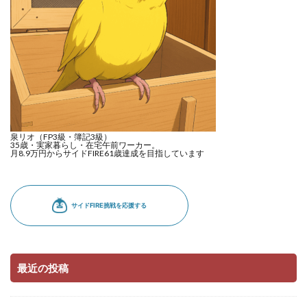
泉リオ（FP3級・簿記3級）
35歳・実家暮らし・在宅午前ワーカー。
月8.9万円からサイドFIRE61歳達成を目指しています
最近の投稿