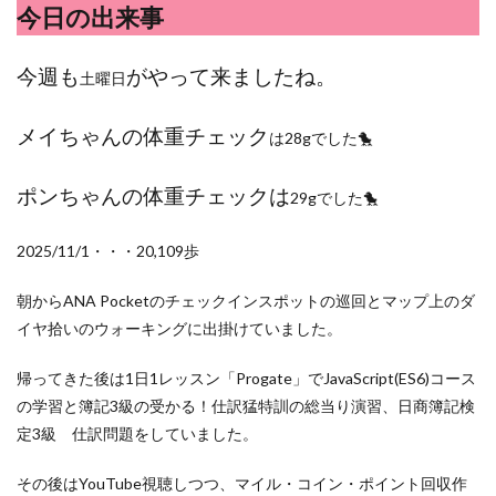
検索
今日の出来事
今週も
がやって来ましたね。
土曜日
メイちゃんの体重チェック
は28gでした🐤
ポンちゃんの体重チェックは
29gでした🐤
2025/11/1・・・20,109歩
朝からANA Pocketのチェックインスポットの巡回とマップ上のダ
イヤ拾いのウォーキングに出掛けていました。
帰ってきた後は1日1レッスン「Progate」でJavaScript(ES6)コース
の学習と簿記3級の受かる！仕訳猛特訓の総当り演習、日商簿記検
定3級 仕訳問題をしていました。
その後はYouTube視聴しつつ、マイル・コイン・ポイント回収作