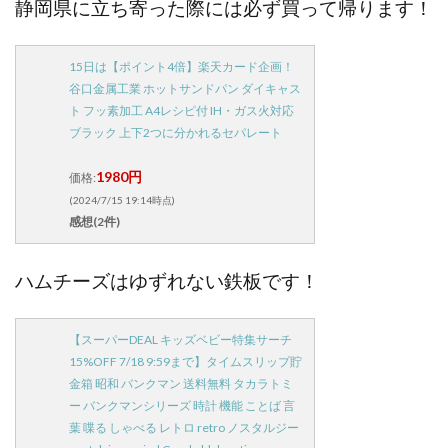
静岡県に立ち寄った際には必ず買って帰ります！
15日は【ポイント4倍】楽天カード企画！
谷口金属工業 ホットサンドパン ダイキャス
ト フッ素加工 A4レシピ付 IH・ガス火対応
ブラック 上下2つに分かれるセパレート
1980円
価格:
(2024/7/15 19:14時点)
感想(2件)
ハムチーズはゆずれない鉄板です！
【スーパーDEAL キッズベビー特集サーチ
15%OFF 7/18 9:59まで】タイムスリップ貯
金箱 昭和 バンクマン 送料無料 タカラトミ
ー バンクマンシリーズ 時計 機能 ことば 言
葉 喋る しゃべる レトロ retro ノスタルジー