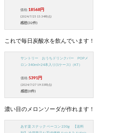
18568円
価格:
(2024/7/25 15:34時点)
感想(32件)
これで毎日炭酸水を飲んでいます！
サントリー おうちドリンクバー POPメ
ロン 340ml×24本入り(1ケース)（KT）
5391円
価格:
(2024/7/27 19:33時点)
感想(0件)
濃い目のメロンソーダが作れます！
あす楽 スナック ベーコン 230g 【送料
別】 冷蔵商品お手頃価格 おつまみ おやつ