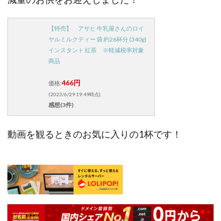
【特売】 アサヒ 牛乳屋さんのロイ
ヤルミルクティー 袋 約26杯分 (340g)
インスタント 紅茶 ※軽減税率対象
商品
466円
価格:
(2023/6/29 19:49時点)
感想(3件)
動画を観るときのお気に入りの1杯です！