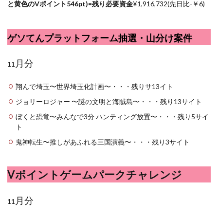
と黄色のVポイント546pt)=残り必要資金
¥1,
916,732(先日比-￥6)
ゲソてんプラットフォーム抽選・山分け案件
月分
11
翔んで埼玉〜世界埼玉化計画〜・・・残りサ13イト
ジョリーロジャー 〜謎の文明と海賊島〜・・・残り13サイト
ぼくと恐竜〜みんなで3分 ハンティング放置〜・・・残り5サイ
ト
鬼神転生〜推しがあふれる三国演義〜・・・残り3サイト
Vポイントゲームパークチャレンジ
月分
11