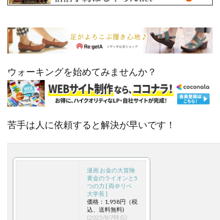
ウォーキングを始めてみませんか？
苦手は人に依頼すると解決が早いです！
漫画 お金の大冒険
黄金のライオンと5
つの力 [ 両＠リベ
大学長 ]
価格：1,958円（税
込、送料無料)
(2025/8/7時点)