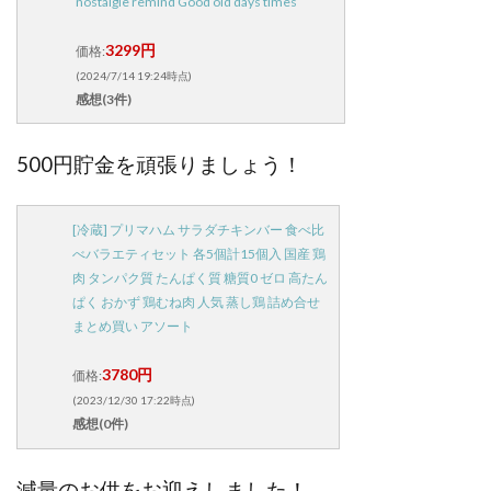
nostalgie remind Good old days times
3299円
価格:
(2024/7/14 19:24時点)
感想(3件)
500円貯金を頑張りましょう！
[冷蔵] プリマハム サラダチキンバー 食べ比
べバラエティセット 各5個計15個入 国産 鶏
肉 タンパク質 たんぱく質 糖質0 ゼロ 高たん
ぱく おかず 鶏むね肉 人気 蒸し鶏 詰め合せ
まとめ買い アソート
3780円
価格:
(2023/12/30 17:22時点)
感想(0件)
減量のお供をお迎えしました！