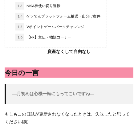
ハッシュドポテト
ハム
ハローワーク
ハンターズ
1.3
NISA枠使い切り進捗
バジル
バックヤード
パエリア
パスタ
ビワ
1.4
ゲソてんプラットフォーム抽選・山分け案件
フランスパン
ブドウ
プリン
ペット
ペペロ
1.5
Vポイントゲームパークチャレンジ
ポイントサイト
ポイ活
マイナンバー
マスクメロ
1.6
【PR】宣伝・物販コーナー
メロン
メロン狩り
メンチカツ
モッツァレラチー
卵黄
収穫
和菓子
和風パスタ
図書館
資産なくして自由なし
太陽のタマゴ
宝探し
実家暮らし
家庭菜園
当選品
手作り
投資
投資信託
掛川花鳥園
今日の一言
料理、スクランブルエッグ
旅行
日常
日間賀島
株主優待
株式投資
桃
梅
梅干し
楽天
―月初めは心機一転にもってこいですね―
父の日
牛乳
玉ねぎ
玉子焼き
瓜
畑仕
紅はるか
絹さや
耳かき
耳掃除
自社製品
もしもこの日誌が更新されなくなったときは、失敗したと思って
落花生
謎解き
買い替え
資産形成
転職
ください(笑)
閉店
飲食店
鬼まんじゅう
鳥よけネット
鶏