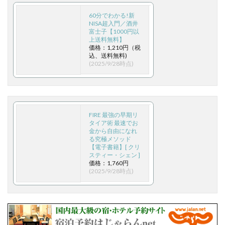
60分でわかる!新
NISA超入門／酒井
富士子【1000円以
上送料無料】
価格：1,210円（税
込、送料無料)
(2025/9/28時点)
FIRE 最強の早期リ
タイア術 最速でお
金から自由になれ
る究極メソッド
【電子書籍】[ クリ
スティー・シェン ]
価格：1,760円
(2025/9/28時点)