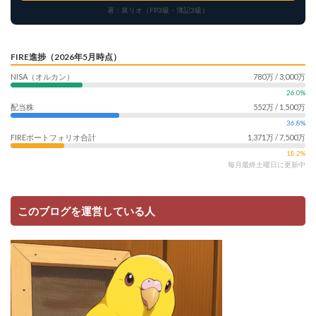
著：泉リオ（FP3級・簿記3級）
FIRE進捗（2026年5月時点）
NISA（オルカン）
780万 / 3,000万
26.0%
配当株
552万 / 1,500万
36.8%
FIREポートフォリオ合計
1,371万 / 7,500万
18.2%
毎月最終土曜日に更新中
このブログを運営している人