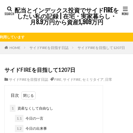
カテゴリー
配当とインデックス投資でサイドFIREを
したい私の記録 | 在宅・実家暮らし・
月8.9万円から資産1,909万円
タグ
す
FIRE
Kindle出版
LINE
LINEスタンプ
NISA
さつまいも
じゃがいも
そばめし
ふるさと納税
HOME
サイドFIREを目指す日誌
サイドFIREを目指して1207日
ららぽーと
アニマルカフェ
アメブロ
アリゴ
インドカレー
オクラ
オニオングラタンスープ
オ
サイドFIREを目指して1207日
カルボナーラ
カレーライス
キウイフルーツ
キナ
サイドFIREを目指す日誌
FIRE
,
サイドFIRE
,
セミリタイア
,
日常
クリア特典
ケーキ
ゲーム
ゲームセンター
ゴールデンウィーク
サイドFIRE
サツマイモ
シシ
目次
シルクスイート
ジェノベーゼソース
ジャガイモ
1
資産なくして自由なし
スープ
セキセイインコ
セミリタイア
ソース
チキンパエリア
チーズ
チーズケーキ
チーズリゾ
1.1
今日の一言
トウガン
トウモロコシ
トマト
ドリンク
ナ
1.2
今日の出来事