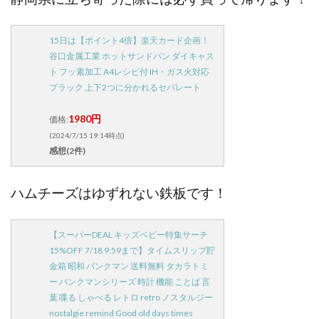
15日は【ポイント4倍】楽天カード企画！
谷口金属工業 ホットサンドパン ダイキャス
ト フッ素加工 A4レシピ付 IH・ガス火対応
ブラック 上下2つに分かれるセパレート
1980円
価格:
(2024/7/15 19:14時点)
感想(2件)
ハムチーズはゆずれない鉄板です！
【スーパーDEAL キッズベビー特集サーチ
15%OFF 7/18 9:59まで】タイムスリップ貯
金箱 昭和 バンクマン 送料無料 タカラトミ
ー バンクマンシリーズ 時計 機能 ことば 言
葉 喋る しゃべる レトロ retro ノスタルジー
nostalgie remind Good old days times