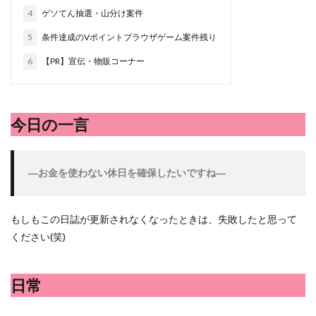
ハッシュドポテト
ハム
ハローワーク
ハンターズ
4
ゲソてん抽選・山分け案件
バジル
バックヤード
パエリア
パスタ
ビワ
5
条件達成のVポイントブラウザゲーム案件残り
フランスパン
ブドウ
プリン
ペット
ペペロ
6
【PR】宣伝・物販コーナー
ポイントサイト
ポイ活
マイナンバー
マスクメロ
メロン
メロン狩り
メンチカツ
モッツァレラチー
卵黄
収穫
和菓子
和風パスタ
図書館
今日の一言
太陽のタマゴ
宝探し
実家暮らし
家庭菜園
当選品
手作り
投資
投資信託
掛川花鳥園
―お金を使わない休日を確保したいですね―
料理、スクランブルエッグ
旅行
日常
日間賀島
株主優待
株式投資
桃
梅
梅干し
楽天
父の日
牛乳
玉ねぎ
玉子焼き
瓜
畑仕
もしもこの日誌が更新されなくなったときは、失敗したと思って
ください(笑)
紅はるか
絹さや
耳かき
耳掃除
自社製品
落花生
謎解き
買い替え
資産形成
転職
日常
閉店
飲食店
鬼まんじゅう
鳥よけネット
鶏