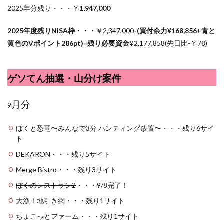
2025年分残り・・・￥
1,947,000
2025年度残りNISA枠・・・
￥2,347,000
-(買付余力¥168,856+青と
黄色のVポイント286pt)=残り必要資金
¥2,
177,858(先日比-￥78)
ゲソてん抽選・山分け案件
月分
9
ぼくと恐竜〜みんなで3分 ハンティング放置〜・・・残り6サイ
ト
DEKARON・・・残り5サイト
Merge Bistro・・・残り3サイト
ぼくのレストラン2
・・・9/8完了！
大漁！地引き網・・・残り1サイト
ちょこっとファーム・・・残り1サイト