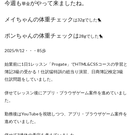
検索
今週も
がやって来ましたね。
華金
メイちゃんの体重チェック
は32gでした🐤
ポンちゃんの体重チェックは
28gでした🐤
2025/9/12・・・85歩
始業前に1日1レッスン「Progate」でHTML&CSSコースの学習と
簿記3級の受かる！仕訳猛特訓の総当り演習、日商簿記検定3級
仕訳問題をしていました。
併せてレッスン後にアプリ・ブラウザゲーム案件を進めていまし
た。
勤務後はYouTubeを視聴しつつ、アプリ・ブラウザゲーム案件を
進めていました。
併せて3連休の予定を考えていました。