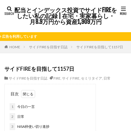
カテゴリー
配当とインデックス投資でサイドFIREを
したい私の記録 | 在宅・実家暮らし・
月8.9万円から資産1,909万円
タグ
しています
FIRE
Kindle出版
LINE
LINEスタンプ
NISA
さつまいも
じゃがいも
そばめし
ふるさと納税
HOME
サイドFIREを目指す日誌
サイドFIREを目指して1157日
ららぽーと
アニマルカフェ
アメブロ
アリゴ
インドカレー
オクラ
オニオングラタンスープ
オ
サイドFIREを目指して1157日
カルボナーラ
カレーライス
キウイフルーツ
キナ
サイドFIREを目指す日誌
FIRE
,
サイドFIRE
,
セミリタイア
,
日常
クリア特典
ケーキ
ゲーム
ゲームセンター
ゴールデンウィーク
サイドFIRE
サツマイモ
シシ
目次
シルクスイート
ジェノベーゼソース
ジャガイモ
1
今日の一言
スープ
セキセイインコ
セミリタイア
ソース
チキンパエリア
チーズ
チーズケーキ
チーズリゾ
2
日常
トウガン
トウモロコシ
トマト
ドリンク
ナ
3
NISA枠使い切り進捗