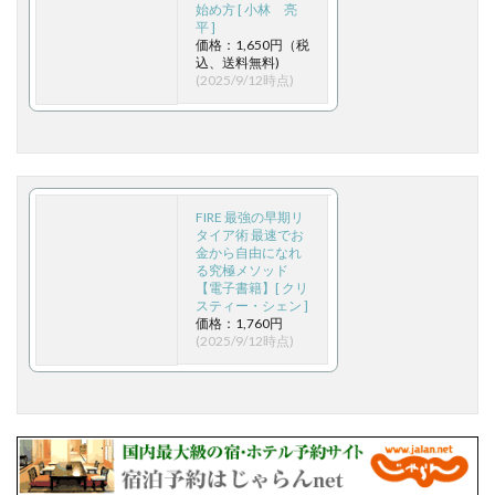
始め方 [ 小林 亮
平 ]
価格：1,650円（税
込、送料無料)
(2025/9/12時点)
FIRE 最強の早期リ
タイア術 最速でお
金から自由になれ
る究極メソッド
【電子書籍】[ クリ
スティー・シェン ]
価格：1,760円
(2025/9/12時点)