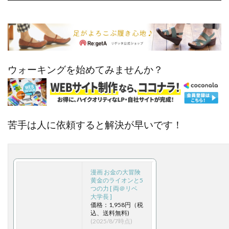
ウォーキングを始めてみませんか？
苦手は人に依頼すると解決が早いです！
漫画 お金の大冒険
黄金のライオンと5
つの力 [ 両＠リベ
大学長 ]
価格：1,958円（税
込、送料無料)
(2025/8/7時点)