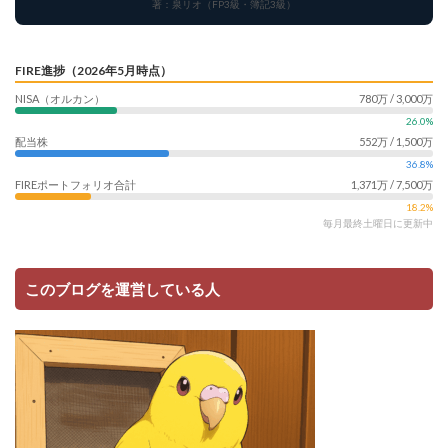
著：泉リオ（FP3級・簿記3級）
FIRE進捗（2026年5月時点）
NISA（オルカン）
780万 / 3,000万
26.0%
配当株
552万 / 1,500万
36.8%
FIREポートフォリオ合計
1,371万 / 7,500万
18.2%
毎月最終土曜日に更新中
このブログを運営している人