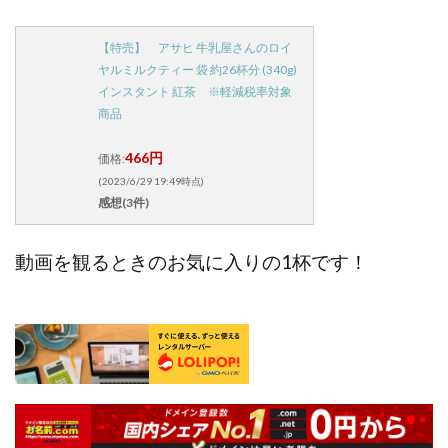
【特売】 アサヒ 牛乳屋さんのロイ
ヤルミルクティー 袋 約26杯分 (340g)
インスタント 紅茶 ※軽減税率対象
商品
466円
価格:
(2023/6/29 19:49時点)
感想(3件)
動画を観るときのお気に入りの1杯です！