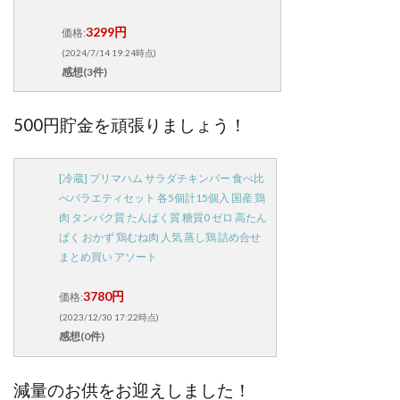
3299円
価格:
(2024/7/14 19:24時点)
感想(3件)
500円貯金を頑張りましょう！
[冷蔵] プリマハム サラダチキンバー 食べ比
べバラエティセット 各5個計15個入 国産 鶏
肉 タンパク質 たんぱく質 糖質0 ゼロ 高たん
ぱく おかず 鶏むね肉 人気 蒸し鶏 詰め合せ
まとめ買い アソート
3780円
価格:
(2023/12/30 17:22時点)
感想(0件)
減量のお供をお迎えしました！