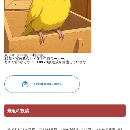
泉リオ（FP3級・簿記3級）
35歳・実家暮らし・在宅午前ワーカー。
月8.9万円からサイドFIRE61歳達成を目指しています
最近の投稿
サイドFIREを目指して1488日目｜NISA枠残り1,245万・つみたて投資の記