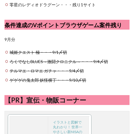
零星のレディオドラグーン・・・残り1サイト
条件達成のVポイントブラウザゲーム案件残り
9月分
城姫クエスト 極・・・9/1〆切
ろくでなしBLUES～激闘クロニクル～・・・9/4〆切
テルマエ・ロマエ ガチャ・・・9/4〆切
ゲゲゲの鬼太郎 妖怪横丁・・・9/10〆切
【PR】宣伝・物販コーナー
イラストと図解で
丸わかり！ 世界一
やさしい新NISAの