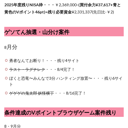
2025年度残りNISA枠・・・
￥2,369,000
-(買付余力¥
37,617
+青と
黄色のVポイント46pt)=残り必要資金
¥2,
331,337(先日比-￥2)
ゲソてん抽選・山分け案件
月分
8
勇者なんてお断り！・・・残り4サイト
ラスト・ラグナレク
・・・8/4完了！
ぼくと恐竜〜みんなで3分 ハンティング放置〜・・・残り6サイ
ト
ゲゲゲの鬼太郎 妖怪横丁
・・・8/16完了！
条件達成のVポイントブラウザゲーム案件残り
8・9月分