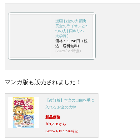
漫画 お金の大冒険
黄金のライオンと5
つの力 [ 両＠リベ
大学長 ]
価格：1,958円（税
込、送料無料)
(2025/8/7時点)
マンガ版も販売されました！
【改訂版】本当の自由を手に
入れる お金の大学
新品価格
￥1,601
から
(2025/1/13 19:48時点)