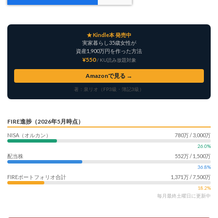
★ Kindle本 発売中
実家暮らし35歳女性が
資産1,900万円を作った方法
¥550
/ KU読み放題対象
Amazonで見る →
著：泉リオ（FP3級・簿記3級）
FIRE進捗（2026年5月時点）
NISA（オルカン）
780万 / 3,000万
26.0%
配当株
552万 / 1,500万
36.8%
FIREポートフォリオ合計
1,371万 / 7,500万
18.2%
毎月最終土曜日に更新中