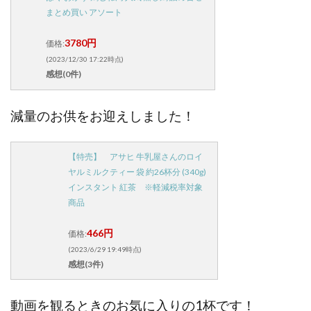
まとめ買い アソート
3780円
価格:
(2023/12/30 17:22時点)
感想(0件)
減量のお供をお迎えしました！
【特売】 アサヒ 牛乳屋さんのロイ
ヤルミルクティー 袋 約26杯分 (340g)
インスタント 紅茶 ※軽減税率対象
商品
466円
価格:
(2023/6/29 19:49時点)
感想(3件)
動画を観るときのお気に入りの1杯です！