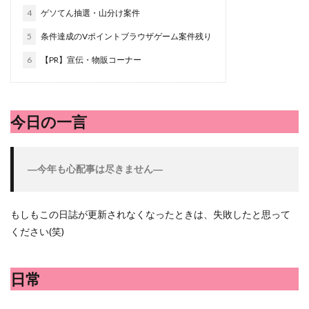
ハッシュドポテト
ハム
ハローワーク
ハンターズ
4
ゲソてん抽選・山分け案件
バジル
バックヤード
パエリア
パスタ
ビワ
5
条件達成のVポイントブラウザゲーム案件残り
フランスパン
ブドウ
プリン
ペット
ペペロ
6
【PR】宣伝・物販コーナー
ポイントサイト
ポイ活
マイナンバー
マスクメロ
メロン
メロン狩り
メンチカツ
モッツァレラチー
卵黄
収穫
和菓子
和風パスタ
図書館
今日の一言
太陽のタマゴ
宝探し
実家暮らし
家庭菜園
当選品
手作り
投資
投資信託
掛川花鳥園
―今年も心配事は尽きません―
料理、スクランブルエッグ
旅行
日常
日間賀島
株主優待
株式投資
桃
梅
梅干し
楽天
父の日
牛乳
玉ねぎ
玉子焼き
瓜
畑仕
もしもこの日誌が更新されなくなったときは、失敗したと思って
ください(笑)
紅はるか
絹さや
耳かき
耳掃除
自社製品
落花生
謎解き
買い替え
資産形成
転職
日常
閉店
飲食店
鬼まんじゅう
鳥よけネット
鶏