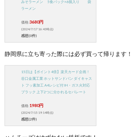
みそラーメン 5食パック×6個入り 袋
ラーメン
3680円
価格:
(2024/7/17 16:43時点)
感想(0件)
静岡県に立ち寄った際には必ず買って帰ります！
15日は【ポイント4倍】楽天カード企画！
谷口金属工業 ホットサンドパン ダイキャス
ト フッ素加工 A4レシピ付 IH・ガス火対応
ブラック 上下2つに分かれるセパレート
1980円
価格:
(2024/7/15 19:14時点)
感想(2件)