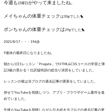
検索
今週も
がやって来ましたね。
日曜日
メイちゃんの体重チェック
は30gでした🐤
ポンちゃんの体重チェックは
29gでした🐤
2025/8/17・・・196歩
9連休の最終日になりましたね。
朝から1日1レッスン「Progate」でHTML&CSSコースの学習と簿
記3級の受かる！仕訳猛特訓の総当り演習をしていました。
レッスンの後は当ブログの過去記事の更新をしていました。
併せてYouTubeを視聴しつつ、アプリ・ブラウザゲーム案件を進
めていました。
午後もYouTubeを視聴しながら引き続き当ブログの過去記事の更