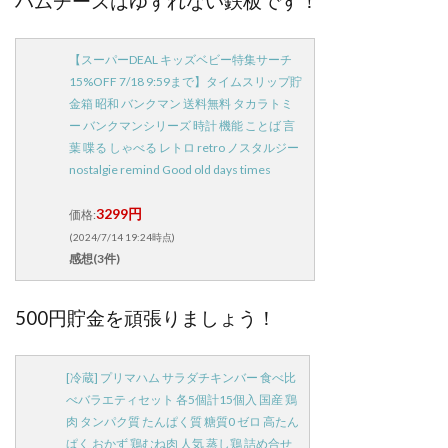
ハムチーズはゆずれない鉄板です！
【スーパーDEAL キッズベビー特集サーチ
15%OFF 7/18 9:59まで】タイムスリップ貯
金箱 昭和 バンクマン 送料無料 タカラトミ
ー バンクマンシリーズ 時計 機能 ことば 言
葉 喋る しゃべる レトロ retro ノスタルジー
nostalgie remind Good old days times
3299円
価格:
(2024/7/14 19:24時点)
感想(3件)
500円貯金を頑張りましょう！
[冷蔵] プリマハム サラダチキンバー 食べ比
べバラエティセット 各5個計15個入 国産 鶏
肉 タンパク質 たんぱく質 糖質0 ゼロ 高たん
ぱく おかず 鶏むね肉 人気 蒸し鶏 詰め合せ