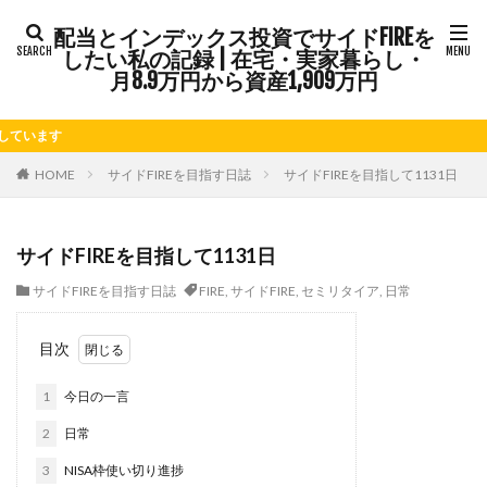
カテゴリー
配当とインデックス投資でサイドFIREを
したい私の記録 | 在宅・実家暮らし・
月8.9万円から資産1,909万円
タグ
当
FIRE
Kindle出版
LINE
LINEスタンプ
NISA
さつまいも
じゃがいも
そばめし
ふるさと納税
HOME
サイドFIREを目指す日誌
サイドFIREを目指して1131日
ららぽーと
アニマルカフェ
アメブロ
アリゴ
インドカレー
オクラ
オニオングラタンスープ
オ
サイドFIREを目指して1131日
カルボナーラ
カレーライス
キウイフルーツ
キナ
サイドFIREを目指す日誌
FIRE
,
サイドFIRE
,
セミリタイア
,
日常
クリア特典
ケーキ
ゲーム
ゲームセンター
ゴールデンウィーク
サイドFIRE
サツマイモ
シシ
目次
シルクスイート
ジェノベーゼソース
ジャガイモ
1
今日の一言
スープ
セキセイインコ
セミリタイア
ソース
チキンパエリア
チーズ
チーズケーキ
チーズリゾ
2
日常
トウガン
トウモロコシ
トマト
ドリンク
ナ
3
NISA枠使い切り進捗