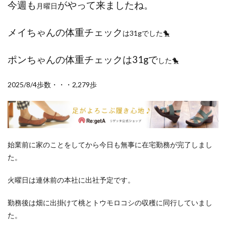
今週も
がやって来ましたね。
ポイントサイト
月曜日
ポイ活
マイナンバー
マスクメロン
マンゴー
ミカン
メイちゃんの体重チェック
は31gでした🐤
ミネストローネ
メロン
メロン狩り
メンチカツ
モッツァレラチーズ
リゾット
ポンちゃんの体重チェックは31gで
した🐤
仕事
卵
卵料理
卵白
卵黄
収穫
和菓子
和風パスタ
図書館
外耳炎
外食
2025/8/4歩数・・・2,279歩
大学芋
大根
天日干し
太陽のタマゴ
宝探し
実家暮らし
家庭菜園
家庭菜園、 野菜、サツマイモ
家庭菜園、スイカ
当選品
手作り
投資
投資信託
始業前に家のことをしてから今日も無事に在宅勤務が完了しまし
た。
掛川花鳥園
携帯キャリア
料理
料理、ジェノベーゼソース
料理、スクランブルエッグ
火曜日は連休前の本社に出社予定です。
旅行
日常
日間賀島
明治村
果樹
勤務後は畑に出掛けて桃とトウモロコシの収穫に同行していまし
枝豆
柚子
柿
株主優待
株式投資
た。
桃
梅
梅干し
楽天
楽天モバイル