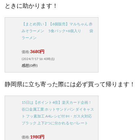
ときに助かります！
【まとめ買い 】【6個販売】マルちゃん 赤
みそラーメン 5食パック×6個入り 袋
ラーメン
3680円
価格:
(2024/7/17 16:43時点)
感想(0件)
静岡県に立ち寄った際には必ず買って帰ります！
15日は【ポイント4倍】楽天カード企画！
谷口金属工業 ホットサンドパン ダイキャス
ト フッ素加工 A4レシピ付 IH・ガス火対応
ブラック 上下2つに分かれるセパレート
1980円
価格: