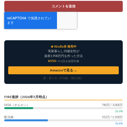
★ Kindle本 発売中
実家暮らし35歳女性が
資産1,900万円を作った方法
¥550
/ KU読み放題対象
Amazonで見る →
著：泉リオ（FP3級・簿記3級）
FIRE進捗（2026年5月時点）
NISA（オルカン）
780万 / 3,000万
26.0%
配当株
552万 / 1,500万
36.8%