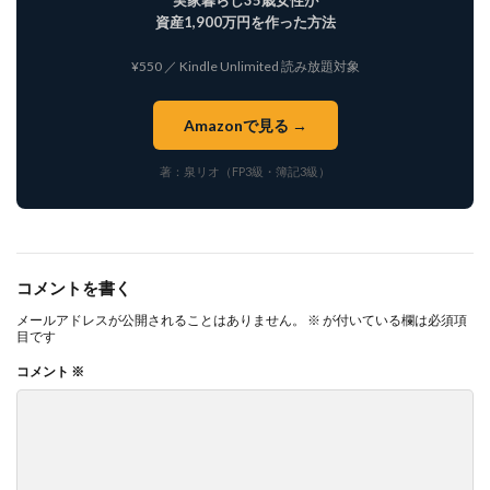
実家暮らし35歳女性が
資産1,900万円を作った方法
¥550 ／ Kindle Unlimited 読み放題対象
Amazonで見る →
著：泉リオ（FP3級・簿記3級）
コメントを書く
メールアドレスが公開されることはありません。
※
が付いている欄は必須項
目です
コメント
※