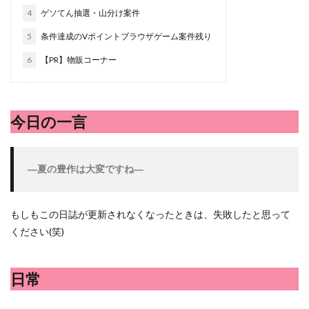
シシトウ
シャインマスカット
ショッピングモール
4
ゲソてん抽選・山分け案件
シルクスイート
ジェノベーゼソース
ジャガイモ
5
条件達成のVポイントブラウザゲーム案件残り
スイカ
スコーン
ストレス
スマホ
6
【PR】物販コーナー
スープ
セキセイインコ
セミリタイア
ソース
タカラッシュ
タケノコ
タコ
チキンパエリア
チーズ
チーズケーキ
チーズリゾット
ツナ
今日の一言
デザート
デスクワーク
トウガン
トウモロコシ
トマト
ドリンク
ナゲット
―夏の豊作は大変ですね―
ナス
ナン
ニンジン
ニンニク
ハッシュドポテト
ハム
ハローワーク
ハンターズヴィレッジ
ハンバーガー
ハンバーグ
もしもこの日誌が更新されなくなったときは、失敗したと思って
ください(笑)
ハーブ
バジル
バックヤード
パエリア
パスタ
ビワ
ビーフシチュー
ピーマン
日常
フグ料理
フランスパン
ブドウ
プリン
ペット
ペペロンチーノ
ホエイ
ホットケーキ