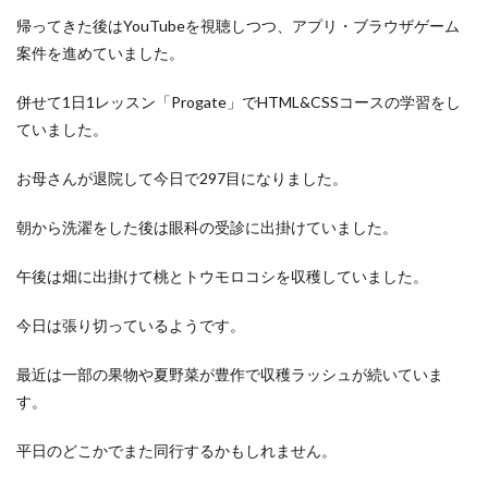
洋食屋
漬物
焼きそば
父の日
牛乳
帰ってきた後はYouTubeを視聴しつつ、アプリ・ブラウザゲーム
玉ねぎ
玉子焼き
瓜
畑仕事
白桃
案件を進めていました。
白菜
眠気
眠気対策
睡眠
紅はるか
併せて1日1レッスン「Progate」でHTML&CSSコースの学習をし
絹さや
耳かき
耳掃除
自社製品
ていました。
芋ようかん
芽キャベツ
茎ブロッコリー
お母さんが退院して今日で297目になりました。
落花生
謎解き
買い替え
資産形成
転職
軽自動車
農作業
通信制限
配当
野菜
朝から洗濯をした後は眼科の受診に出掛けていました。
閉店
飲食店
鬼まんじゅう
鳥よけネット
午後は畑に出掛けて桃とトウモロコシを収穫していました。
鶏肉
今日は張り切っているようです。
検索
最近は一部の果物や夏野菜が豊作で収穫ラッシュが続いていま
す。
平日のどこかでまた同行するかもしれません。