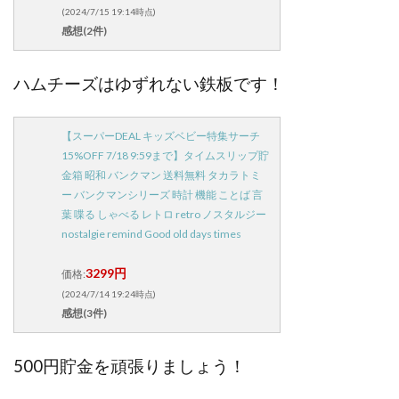
(2024/7/15 19:14時点)
感想(2件)
ハムチーズはゆずれない鉄板です！
【スーパーDEAL キッズベビー特集サーチ
15%OFF 7/18 9:59まで】タイムスリップ貯
金箱 昭和 バンクマン 送料無料 タカラトミ
ー バンクマンシリーズ 時計 機能 ことば 言
葉 喋る しゃべる レトロ retro ノスタルジー
nostalgie remind Good old days times
3299円
価格:
(2024/7/14 19:24時点)
感想(3件)
500円貯金を頑張りましょう！