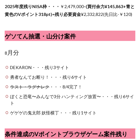
2025年度残りNISA枠・・・
￥2,479,000
-(買付余力¥
145,863
+青と
黄色のVポイント318pt)=残り必要資金
¥2,
332,822(先日比-￥120)
ゲソてん抽選・山分け案件
月分
8
DEKARON・・・残り3サイト
勇者なんてお断り！・・・残り6サイト
ラスト・ラグナレク
・・・8/4完了！
ぼくと恐竜〜みんなで3分 ハンティング放置〜・・・残り6サイ
ト
ゲゲゲの鬼太郎 妖怪横丁・・・残り1サイト
条件達成のVポイントブラウザゲーム案件残り