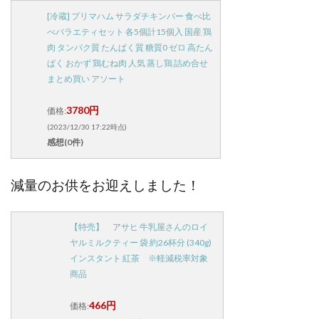
[冷蔵] プリマハム サラダチキンバー 食べ比
べバラエティセット 各5個計15個入 国産 鶏
肉 タンパク質 たんぱく質 糖質0 ゼロ 高たん
ぱく おかず 鶏むね肉 人気 蒸し鶏 詰め合せ
まとめ買い アソート
3780円
価格:
(2023/12/30 17:22時点)
感想(0件)
減量のお供をお迎えしました！
【特売】 アサヒ 牛乳屋さんのロイ
ヤルミルクティー 袋 約26杯分 (340g)
インスタント 紅茶 ※軽減税率対象
商品
466円
価格: