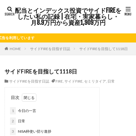
配当とインデックス投資でサイドFIREを
タグ
したい私の記録 | 在宅・実家暮らし・
FIRE
Kindle出版
LINE
LINEスタンプ
月8.9万円から資産1,909万円
NISA
note
お仕事
お花見
かき氷
用しています
さつまいも
じゃがいも
そばめし
ふるさと納税
ほうれん草
めんつゆ
ようかん
HOME
サイドFIREを目指す日誌
サイドFIREを目指して1118日
ららぽーと
アニマルカフェ
アメブロ
アリゴ
アワビ
イチジク
インコ
インデックス投資
サイドFIREを目指して1118日
インドカレー
オクラ
オニオングラタンスープ
サイドFIREを目指す日誌
FIRE
,
サイドFIRE
,
セミリタイア
,
日常
オニオンスープ
カッテージチーズ
カボチャ
カルボナーラ
カレーライス
キウイフルーツ
目次
キナウリ
キャンペーン
キュウリ
クッキー
1
今日の一言
クリア特典
ケーキ
ゲーム
ゲームセンター
コストコ
コーヒーフレッシュ
ゴボウ
2
日常
ゴールデンウィーク
サイドFIRE
サツマイモ
3
NISA枠使い切り進捗