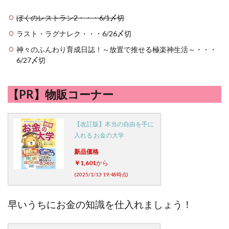
ぼくのレストラン2・・・6/1〆切
ラスト・ラグナレク・・・6/26〆切
神々のふんわり育成日誌！～放置で推せる極楽神生活～・・・
6/27〆切
【PR】物販コーナー
【改訂版】本当の自由を手に
入れる お金の大学
新品価格
￥1,601
から
(2025/1/13 19:48時点)
早いうちにお金の知識を仕入れましょう！