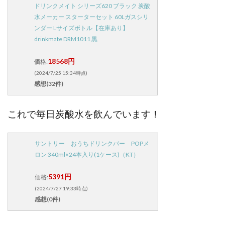
ドリンクメイト シリーズ620 ブラック 炭酸
水メーカー スターターセット 60Lガスシリ
ンダー Lサイズボトル【在庫あり】
drinkmate DRM1011 黒
18568円
価格:
(2024/7/25 15:34時点)
感想(32件)
これで毎日炭酸水を飲んでいます！
サントリー おうちドリンクバー POPメ
ロン 340ml×24本入り(1ケース)（KT）
5391円
価格:
(2024/7/27 19:33時点)
感想(0件)