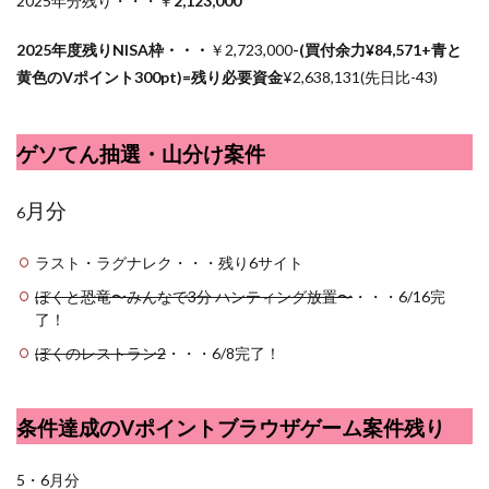
2025年分残り・・・￥
2,123,000
2025年度残りNISA枠・・・
￥2,723,000
-(買付余力¥
84,571
+青と
黄色のVポイント300pt)=残り必要資金
¥2,
638,131(先日比-43)
ゲソてん抽選・山分け案件
月分
6
ラスト・ラグナレク・・・残り6サイト
ぼくと恐竜〜みんなで3分 ハンティング放置〜
・・・6/16完
了！
ぼくのレストラン2
・・・6/8完了！
条件達成のVポイントブラウザゲーム案件残り
5・6月分