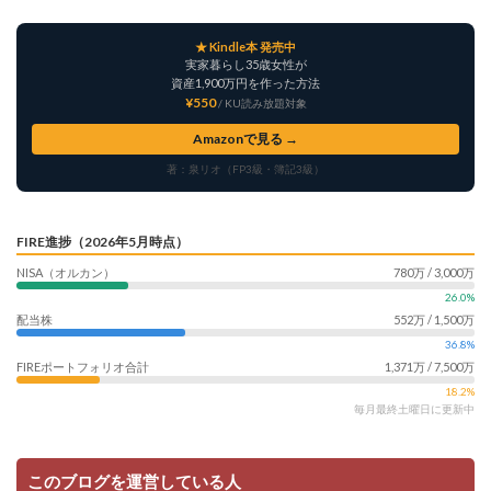
★ Kindle本 発売中
実家暮らし35歳女性が
資産1,900万円を作った方法
¥550
/ KU読み放題対象
Amazonで見る →
著：泉リオ（FP3級・簿記3級）
FIRE進捗（2026年5月時点）
NISA（オルカン）
780万 / 3,000万
26.0%
配当株
552万 / 1,500万
36.8%
FIREポートフォリオ合計
1,371万 / 7,500万
18.2%
毎月最終土曜日に更新中
このブログを運営している人