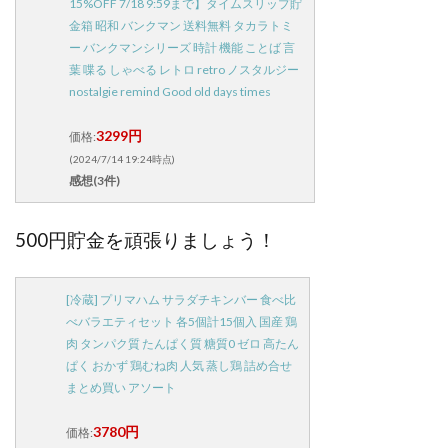
15%OFF 7/18 9:59まで】タイムスリップ貯
金箱 昭和 バンクマン 送料無料 タカラトミ
ー バンクマンシリーズ 時計 機能 ことば 言
葉 喋る しゃべる レトロ retro ノスタルジー
nostalgie remind Good old days times
3299円
価格:
(2024/7/14 19:24時点)
感想(3件)
500円貯金を頑張りましょう！
[冷蔵] プリマハム サラダチキンバー 食べ比
べバラエティセット 各5個計15個入 国産 鶏
肉 タンパク質 たんぱく質 糖質0 ゼロ 高たん
ぱく おかず 鶏むね肉 人気 蒸し鶏 詰め合せ
まとめ買い アソート
3780円
価格: