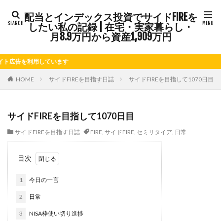
配当とインデックス投資でサイドFIREを
タグ
したい私の記録 | 在宅・実家暮らし・
FIRE
Kindle出版
LINE
LINEスタンプ
月8.9万円から資産1,909万円
NISA
note
お仕事
お花見
かき氷
を利用しています
さつまいも
じゃがいも
そばめし
ふるさと納税
ほうれん草
めんつゆ
ようかん
HOME
サイドFIREを目指す日誌
サイドFIREを目指して1070日目
ららぽーと
アニマルカフェ
アメブロ
アリゴ
アワビ
イチジク
インコ
インデックス投資
サイドFIREを目指して1070日目
インドカレー
オクラ
オニオングラタンスープ
サイドFIREを目指す日誌
FIRE
,
サイドFIRE
,
セミリタイア
,
日常
オニオンスープ
カッテージチーズ
カボチャ
カルボナーラ
カレーライス
キウイフルーツ
目次
キナウリ
キャンペーン
キュウリ
クッキー
1
今日の一言
クリア特典
ケーキ
ゲーム
ゲームセンター
コストコ
コーヒーフレッシュ
ゴボウ
2
日常
ゴールデンウィーク
サイドFIRE
サツマイモ
3
NISA枠使い切り進捗