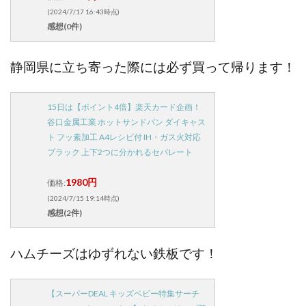
(2024/7/17 16:43時点)
感想(0件)
静岡県に立ち寄った際には必ず買って帰ります！
15日は【ポイント4倍】楽天カード企画！
谷口金属工業 ホットサンドパン ダイキャス
ト フッ素加工 A4レシピ付 IH・ガス火対応
ブラック 上下2つに分かれるセパレート
1980円
価格:
(2024/7/15 19:14時点)
感想(2件)
ハムチーズはゆずれない鉄板です！
【スーパーDEAL キッズベビー特集サーチ