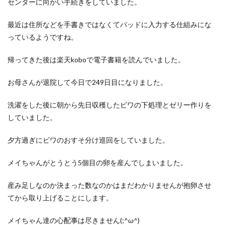
センターに向かい手続きをしていました。
洋食屋
漬物
焼きそば
父の日
牛乳
玉ねぎ
玉子焼き
瓜
畑仕事
白桃
最近は住所などを手書きではなくてパッドに入力する仕組みにな
っているようですね。
白菜
眠気
眠気対策
睡眠
紅はるか
絹さや
耳かき
耳掃除
自社製品
帰ってきた後は楽天koboで電子書籍を読んでいました。
芋ようかん
芽キャベツ
茎ブロッコリー
お母さんが退院して今日で249日目になりました。
落花生
謎解き
買い替え
資産形成
転職
軽自動車
農作業
通信制限
配当
野菜
洗濯をした後に朝から先日収穫したビワの下処理とゼリー作りを
閉店
飲食店
鬼まんじゅう
鳥よけネット
していました。
鶏肉
夕方過ぎにビワのおすそ分け巡回をしていました。
検索
メイちゃんがとうとう5個目の卵を産んでしまいました。
産み足しなのか決まった数なのかはまだわかりませんが抱卵させ
てから取り上げることにします。
メイちゃん達の心配事は尽きません(;^ω^)