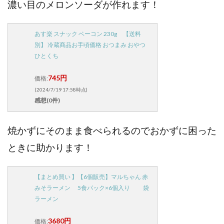
濃い目のメロンソーダが作れます！
あす楽 スナック ベーコン 230g 【送料
別】 冷蔵商品お手頃価格 おつまみ おやつ
ひとくち
745円
価格:
(2024/7/19 17:58時点)
感想(0件)
焼かずにそのまま食べられるのでおかずに困った
ときに助かります！
【まとめ買い 】【6個販売】マルちゃん 赤
みそラーメン 5食パック×6個入り 袋
ラーメン
3680円
価格: