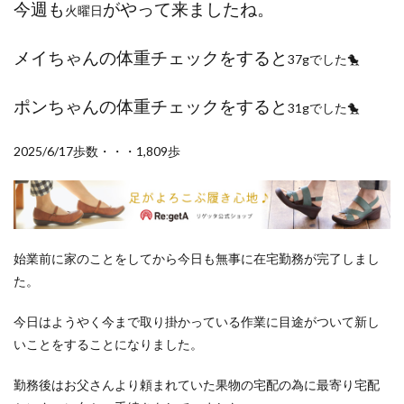
今週も
がやって来ましたね。
ポイントサイト
火曜日
ポイ活
マイナンバー
マスクメロン
マンゴー
ミカン
メイちゃんの体重チェックをすると
37gでした🐤
ミネストローネ
メロン
メロン狩り
メンチカツ
モッツァレラチーズ
リゾット
ポンちゃんの体重チェックをすると
31gでした🐤
仕事
卵
卵料理
卵白
卵黄
収穫
和菓子
和風パスタ
図書館
外耳炎
外食
2025/6/17歩数・・・1,809歩
大学芋
大根
天日干し
太陽のタマゴ
宝探し
実家暮らし
家庭菜園
家庭菜園、 野菜、サツマイモ
家庭菜園、スイカ
当選品
手作り
投資
投資信託
始業前に家のことをしてから今日も無事に在宅勤務が完了しまし
た。
掛川花鳥園
携帯キャリア
料理
料理、ジェノベーゼソース
料理、スクランブルエッグ
今日はようやく今まで取り掛かっている作業に目途がついて新し
旅行
日常
日間賀島
明治村
果樹
いことをすることになりました。
枝豆
柚子
柿
株主優待
株式投資
勤務後はお父さんより頼まれていた果物の宅配の為に最寄り宅配
桃
梅
梅干し
楽天
楽天モバイル