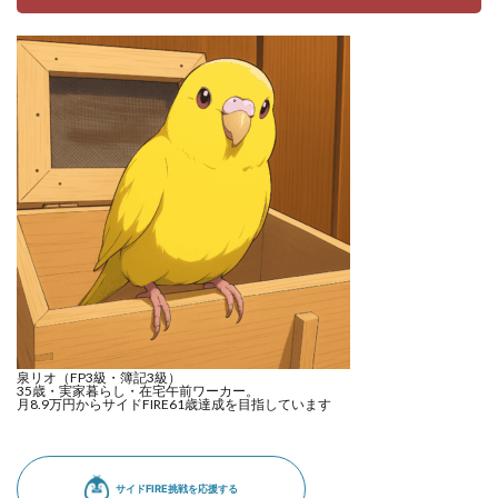
泉リオ（FP3級・簿記3級）
35歳・実家暮らし・在宅午前ワーカー。
月8.9万円からサイドFIRE61歳達成を目指しています