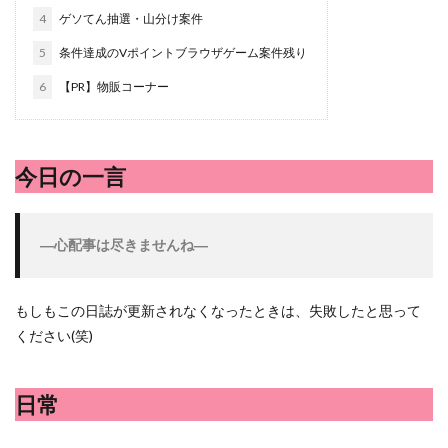
シシトウ
シャインマスカット
ショッピングモール
4
ゲソてん抽選・山分け案件
シルクスイート
ジェノベーゼソース
ジャガイモ
5
条件達成のVポイントブラウザゲーム案件残り
スイカ
スコーン
ストレス
スマホ
6
【PR】物販コーナー
スープ
セキセイインコ
セミリタイア
ソース
タカラッシュ
タケノコ
タコ
チキンパエリア
チーズ
チーズケーキ
チーズリゾット
ツナ
今日の一言
デザート
デスクワーク
トウガン
トウモロコシ
トマト
ドリンク
ナゲット
―心配事は尽きませんね―
ナス
ナン
ニンジン
ニンニク
ハッシュドポテト
ハム
ハローワーク
ハンターズヴィレッジ
ハンバーガー
ハンバーグ
もしもこの日誌が更新されなくなったときは、失敗したと思って
ください(笑)
ハーブ
バジル
バックヤード
パエリア
パスタ
ビワ
ビーフシチュー
ピーマン
日常
フグ料理
フランスパン
ブドウ
プリン
ペット
ペペロンチーノ
ホエイ
ホットケーキ