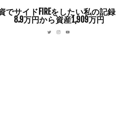
インドカレー
オクラ
オニオングラタンスープ
オニオンスー
でサイドFIREをしたい私の記録 
カボチャ
カルボナーラ
カレーライス
キウイフルーツ
8.9万円から資産1,909万円
キュウリ
クッキー
クリア特典
ケーキ
ゲーム
ゲーム
ーヒーフレッシュ
ゴボウ
ゴールデンウィーク
サイドFIRE
サ
ャインマスカット
ショッピングモール
シルクスイート
ジェノベー
スイカ
スコーン
ストレス
スマホ
スープ
セキセイイン
ラッシュ
タケノコ
タコ
チキンパエリア
チーズ
チーズ
ツナ
デザート
デスクワーク
トウガン
トウモロコシ
ゲット
ナス
ナン
ニンジン
ニンニク
ハッシュドポテト
ハンターズヴィレッジ
ハンバーガー
ハンバーグ
ハーブ
バ
パエリア
パスタ
ビワ
ビーフシチュー
ピーマン
フグ
ブドウ
プリン
ペット
ペペロンチーノ
ホエイ
ホット
ポイ活
マイナンバー
マスクメロン
マンゴー
ミカン
ン狩り
メンチカツ
モッツァレラチーズ
リゾット
仕事
収穫
和菓子
和風パスタ
図書館
外耳炎
外食