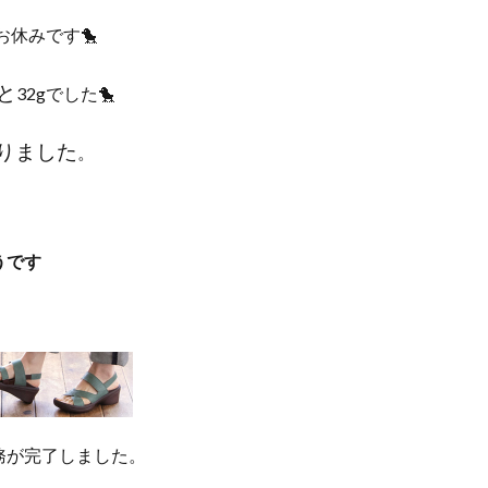
お休みです🐤
と
32gでした🐤
りました
。
うです
務が完了しました。