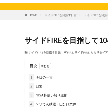
天日干し
太
家庭菜園、スイカ
HOME
サイドFIREを目指す日誌
サイドFIREを目指
料理、ジェノベー
枝豆
柚子
洋食屋
漬物
サイドFIREを目指して10
白菜
眠気
芋ようかん
サイドFIREを目指す日誌
FIRE
,
サイドFIRE
,
セミリタイア
軽自動車
農
鶏肉
目次
1
今日の一言
2
日常
3
NISA枠使い切り進捗
4
ゲソてん抽選・山分け案件