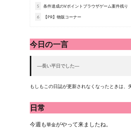
5
条件達成のVポイントブラウザゲーム案件残り
6
【PR】物販コーナー
今日の一言
―長い平日でした―
もしもこの日誌が更新されなくなったときは、失
日常
今週も
がやって来ましたね。
華金