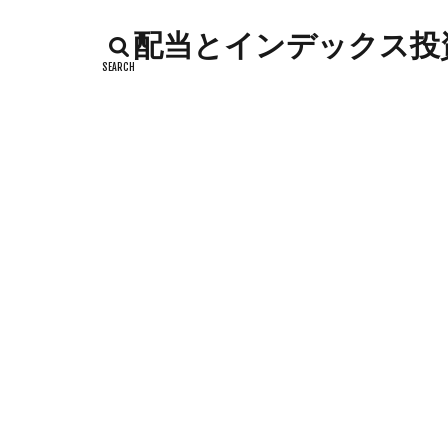
インデックス投資
配当とインデックス投資
カッテージチーズ
キャンペーン
コストコ
コ
シシトウ
シ
ジャガイモ
ソース
タカ
チーズリゾット
ドリンク
ナ
ハローワーク
バックヤード
フランスパン
ポイントサイト
メロン
メロ
卵白
卵黄