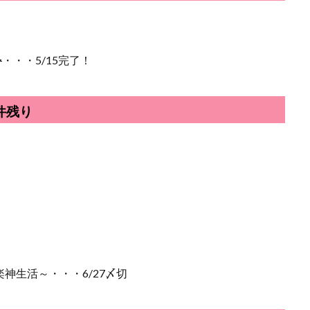
〜
・・・5/15完了！
件残り
神生活～・・・6/27〆切