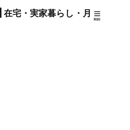
プ
| 在宅・実家暮らし・月
キナウリ
センター
ツマイモ
ゼソース
コ
セミリタイア
ケーキ
トマト
ハム
ジル
料理
ケーキ
ミネストローネ
卵
卵料理
大学芋
大根