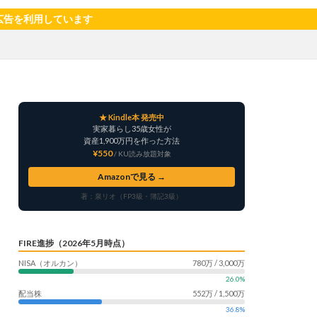
サツマイモ
ています
ャリア
料理
明治村
果樹
楽天モバイル
畑仕事
白桃
★ Kindle本 発売中
自社製品
実家暮らし35歳女性が
産形成
転職
資産1,900万円を作った方法
¥550
/ KU読み放題対象
う
鳥よけネット
Amazonで見る →
著：泉リオ（FP3級・簿記3級）
FIRE進捗（2026年5月時点）
NISA（オルカン）
780万 / 3,000万
26.0%
配当株
552万 / 1,500万
36.8%