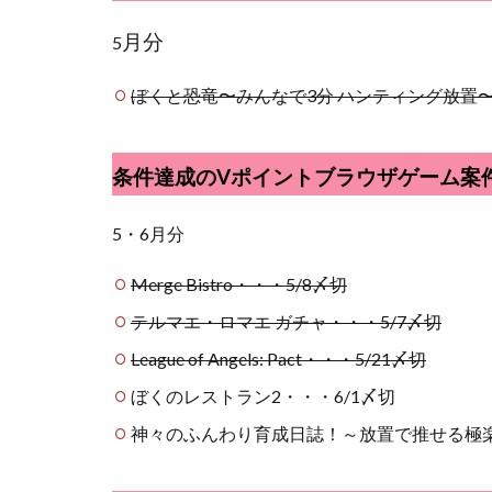
月分
5
ぼくと恐竜〜みんなで3分 ハンティング放置
条件達成のVポイントブラウザゲーム案
5・6月分
Merge Bistro・・・5/8〆切
テルマエ・ロマエ ガチャ・・・5/7〆切
League of Angels: Pact・・・5/21〆切
ぼくのレストラン2・・・6/1〆切
神々のふんわり育成日誌！～放置で推せる極楽