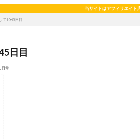
陽のタマゴ
宝探し
実家暮らし
家庭菜園
家庭菜園、 野菜、
当サイトはアフィリエイト広告を利用し
当選品
手作り
投資
投資信託
掛川花鳥園
携帯キ
して1045日目
ゼソース
料理、スクランブルエッグ
旅行
日常
日間賀島
柿
株主優待
株式投資
桃
梅
梅干し
楽天
焼きそば
父の日
牛乳
玉ねぎ
玉子焼き
瓜
45日目
眠気対策
睡眠
紅はるか
絹さや
耳かき
耳掃除
芽キャベツ
茎ブロッコリー
落花生
謎解き
買い替え
資
,
日常
作業
通信制限
配当
野菜
閉店
飲食店
鬼まんじゅ
検索