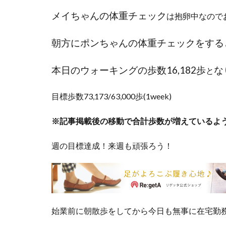
メイちゃんの体重チェック
は抱卵中なので
朝方
にポンちゃんの体重チェックをする
本日のウォーキングの歩数16,182歩
な
と
目標歩数73,173/63,000歩(1week)
※記事掲載後の移動で合計歩数が増えているよ
週の目標達成！来週も頑張ろう！
始業前に朝散歩をしてから今日も無事に在宅勤