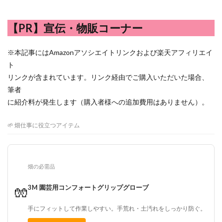
【PR】宣伝・物販コーナー
※本記事にはAmazonアソシエイトリンクおよび楽天アフィリエイ
ト
リンクが含まれています。リンク経由でご購入いただいた場合、
筆者
に紹介料が発生します（購入者様への追加費用はありません）。
🌱 畑仕事に役立つアイテム
畑の必需品
3M 園芸用コンフォートグリップグローブ
🧤
手にフィットして作業しやすい。手荒れ・土汚れをしっかり防ぐ。