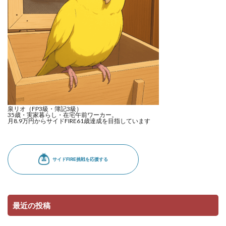
泉リオ（FP3級・簿記3級）
35歳・実家暮らし・在宅午前ワーカー。
月8.9万円からサイドFIRE61歳達成を目指しています
最近の投稿