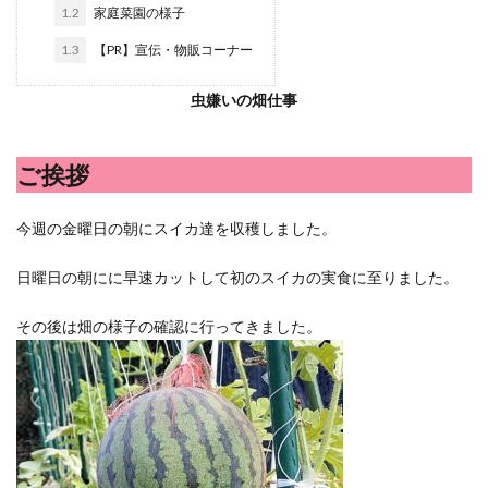
シシトウ
シャインマスカット
ショッピングモール
1.2
家庭菜園の様子
シルクスイート
ジェノベーゼソース
ジャガイモ
1.3
【PR】宣伝・物販コーナー
スイカ
スコーン
ストレス
スマホ
虫嫌いの畑仕事
スープ
セキセイインコ
セミリタイア
ソース
タカラッシュ
タケノコ
タコ
チキンパエリア
ご挨拶
チーズ
チーズケーキ
チーズリゾット
ツナ
デザート
デスクワーク
トウガン
今週の金曜日の朝にスイカ達を収穫しました。
トウモロコシ
トマト
ドリンク
ナゲット
ナス
ナン
ニンジン
ニンニク
日曜日の朝にに早速カットして初のスイカの実食に至りました。
ハッシュドポテト
ハム
ハローワーク
その後は畑の様子の確認に行ってきました。
ハンターズヴィレッジ
ハンバーガー
ハンバーグ
ハーブ
バジル
バックヤード
パエリア
パスタ
ビワ
ビーフシチュー
ピーマン
フグ料理
フランスパン
ブドウ
プリン
ペット
ペペロンチーノ
ホエイ
ホットケーキ