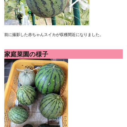
ポイントサイト
ポイ活
マイナンバー
マスクメロン
マンゴー
ミカン
ミネストローネ
メロン
メロン狩り
メンチカツ
モッツァレラチーズ
リゾット
前に撮影した赤ちゃんスイカが収穫間近になりました。
仕事
卵
卵料理
卵白
卵黄
収穫
和菓子
和風パスタ
図書館
外耳炎
外食
家庭菜園の様子
大学芋
大根
天日干し
太陽のタマゴ
宝探し
実家暮らし
家庭菜園
家庭菜園、 野菜、サツマイモ
家庭菜園、スイカ
当選品
手作り
投資
投資信託
掛川花鳥園
携帯キャリア
料理
料理、ジェノベーゼソース
料理、スクランブルエッグ
旅行
日常
日間賀島
明治村
果樹
枝豆
柚子
柿
株主優待
株式投資
桃
梅
梅干し
楽天
楽天モバイル