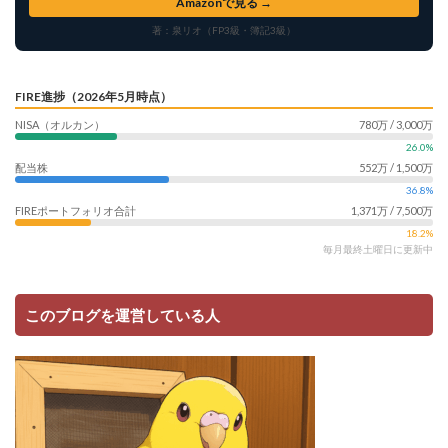
Amazonで見る →
著：泉リオ（FP3級・簿記3級）
FIRE進捗（2026年5月時点）
NISA（オルカン）
780万 / 3,000万
26.0%
配当株
552万 / 1,500万
36.8%
FIREポートフォリオ合計
1,371万 / 7,500万
18.2%
毎月最終土曜日に更新中
このブログを運営している人