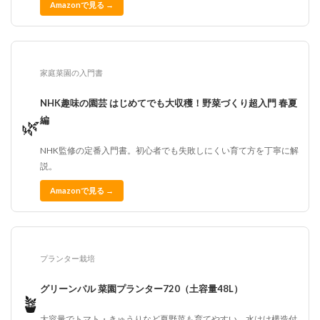
Amazonで見る →
家庭菜園の入門書
NHK趣味の園芸 はじめてでも大収穫！野菜づくり超入門 春夏
編
🌿
NHK監修の定番入門書。初心者でも失敗しにくい育て方を丁寧に解
説。
Amazonで見る →
プランター栽培
グリーンパル 菜園プランター720（土容量48L）
🪴
大容量でトマト・きゅうりなど夏野菜も育てやすい。水はけ構造付