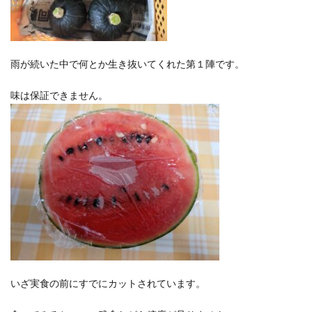
洋食屋
漬物
焼きそば
父の日
牛乳
玉ねぎ
玉子焼き
瓜
畑仕事
白桃
白菜
眠気
眠気対策
睡眠
紅はるか
雨が続いた中で何とか生き抜いてくれた第１陣です。
絹さや
耳かき
耳掃除
自社製品
芋ようかん
芽キャベツ
茎ブロッコリー
味は保証できません。
落花生
謎解き
買い替え
資産形成
転職
軽自動車
農作業
通信制限
配当
野菜
閉店
飲食店
鬼まんじゅう
鳥よけネット
鶏肉
検索
いざ実食の前にすでにカットされています。