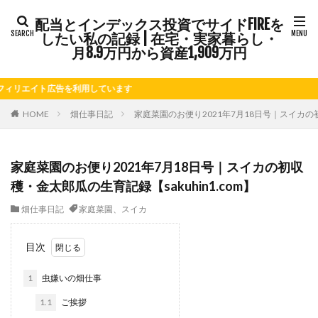
配当とインデックス投資でサイドFIREを
タグ
したい私の記録 | 在宅・実家暮らし・
FIRE
Kindle出版
LINE
LINEスタンプ
月8.9万円から資産1,909万円
NISA
note
お仕事
お花見
かき氷
イト広告を利用しています
さつまいも
じゃがいも
そばめし
ふるさと納税
ほうれん草
めんつゆ
ようかん
HOME
畑仕事日記
家庭菜園のお便り2021年7月18日号｜スイカの初
ららぽーと
アニマルカフェ
アメブロ
アリゴ
アワビ
イチジク
インコ
インデックス投資
家庭菜園のお便り2021年7月18日号｜スイカの初収
インドカレー
オクラ
オニオングラタンスープ
穫・金太郎瓜の生育記録【sakuhin1.com】
オニオンスープ
カッテージチーズ
カボチャ
畑仕事日記
家庭菜園、スイカ
カルボナーラ
カレーライス
キウイフルーツ
キナウリ
キャンペーン
キュウリ
クッキー
目次
クリア特典
ケーキ
ゲーム
ゲームセンター
1
虫嫌いの畑仕事
コストコ
コーヒーフレッシュ
ゴボウ
1.1
ご挨拶
ゴールデンウィーク
サイドFIRE
サツマイモ