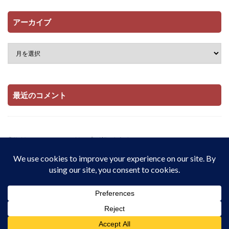
アーカイブ
最近のコメント
当サイトはAmazonアソシエイト・プログラムおよび

楽天アフィリエイト・プログラムの参加者です。

適格販売により収入を得ています。
© Copyright 2026
配当とインデックス投資でサイドFIREをしたい私の記
録 | 在宅・実家暮らし・月8.9万円から資産1,909万円
.