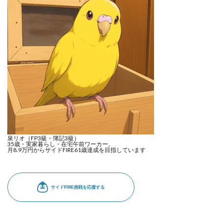
泉リオ（FP3級・簿記3級）
35歳・実家暮らし・在宅午前ワーカー。
月8.9万円からサイドFIRE61歳達成を目指しています