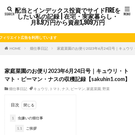
配当とインデックス投資でサイドFIREを
タグ
したい私の記録 | 在宅・実家暮らし・
FIRE
Kindle出版
LINE
LINEスタンプ
月8.9万円から資産1,909万円
NISA
note
お仕事
お花見
かき氷
エイト広告を利用しています
さつまいも
じゃがいも
そばめし
ふるさと納税
ほうれん草
めんつゆ
ようかん
HOME
畑仕事日記
家庭菜園のお便り2023年6月24日号｜キュウリ・
ららぽーと
アニマルカフェ
アメブロ
アリゴ
アワビ
イチジク
インコ
インデックス投資
家庭菜園のお便り2023年6月24日号｜キュウリ・ト
インドカレー
オクラ
オニオングラタンスープ
マト・ピーマン・ナスの収穫記録【sakuhin1.com】
オニオンスープ
カッテージチーズ
カボチャ
畑仕事日記
キュウリ
,
トマト
,
ナス
,
ピーマン
,
家庭菜園
,
野菜
カルボナーラ
カレーライス
キウイフルーツ
キナウリ
キャンペーン
キュウリ
クッキー
目次
クリア特典
ケーキ
ゲーム
ゲームセンター
1
虫嫌いの畑仕事
コストコ
コーヒーフレッシュ
ゴボウ
1.1
ご挨拶
ゴールデンウィーク
サイドFIRE
サツマイモ