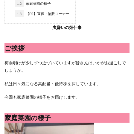
シシトウ
シャインマスカット
ショッピングモール
1.2
家庭菜園の様子
シルクスイート
ジェノベーゼソース
ジャガイモ
1.3
【PR】宣伝・物販コーナー
スイカ
スコーン
ストレス
スマホ
虫嫌いの畑仕事
スープ
セキセイインコ
セミリタイア
ソース
タカラッシュ
タケノコ
タコ
チキンパエリア
ご挨拶
チーズ
チーズケーキ
チーズリゾット
ツナ
デザート
デスクワーク
トウガン
梅雨明けが少しずつ近づいていますが皆さんはいかがお過ごしで
トウモロコシ
トマト
ドリンク
ナゲット
しょうか。
ナス
ナン
ニンジン
ニンニク
私は日々気になる高配当・優待株を探しています。
ハッシュドポテト
ハム
ハローワーク
ハンターズヴィレッジ
ハンバーガー
ハンバーグ
今回も家庭菜園の様子をお届けします。
ハーブ
バジル
バックヤード
パエリア
パスタ
ビワ
ビーフシチュー
ピーマン
家庭菜園の様子
フグ料理
フランスパン
ブドウ
プリン
ペット
ペペロンチーノ
ホエイ
ホットケーキ