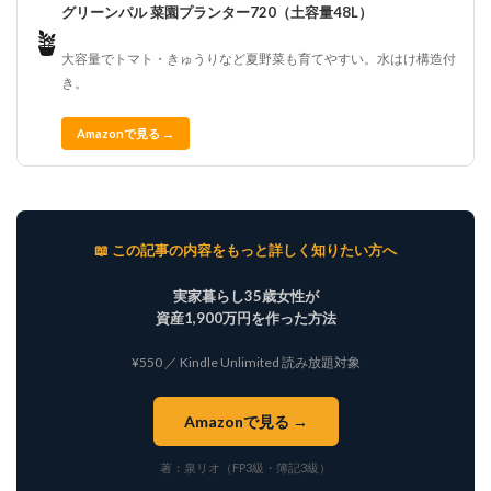
グリーンパル 菜園プランター720（土容量48L）
🪴
大容量でトマト・きゅうりなど夏野菜も育てやすい。水はけ構造付
き。
Amazonで見る →
📖 この記事の内容をもっと詳しく知りたい方へ
実家暮らし35歳女性が
資産1,900万円を作った方法
¥550 ／ Kindle Unlimited 読み放題対象
Amazonで見る →
著：泉リオ（FP3級・簿記3級）