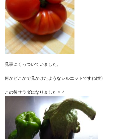
洋食屋
漬物
焼きそば
父の日
牛乳
玉ねぎ
玉子焼き
瓜
畑仕事
白桃
白菜
眠気
眠気対策
睡眠
紅はるか
絹さや
耳かき
耳掃除
自社製品
芋ようかん
芽キャベツ
茎ブロッコリー
落花生
謎解き
買い替え
資産形成
転職
軽自動車
農作業
通信制限
配当
野菜
見事にくっついていました。
閉店
飲食店
鬼まんじゅう
鳥よけネット
何かどこかで見かけたようなシルエットですね(笑)
鶏肉
この後サラダになりました＾＾
検索