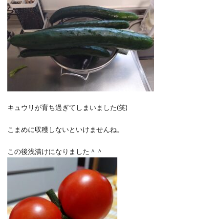
ポイントサイト
ポイ活
マイナンバー
マスクメロン
マンゴー
ミカン
ミネストローネ
メロン
メロン狩り
メンチカツ
モッツァレラチーズ
リゾット
仕事
卵
卵料理
卵白
卵黄
収穫
和菓子
和風パスタ
図書館
外耳炎
外食
大学芋
大根
天日干し
太陽のタマゴ
キュウリが育ち過ぎてしまいました(笑)
宝探し
実家暮らし
家庭菜園
家庭菜園、 野菜、サツマイモ
家庭菜園、スイカ
こまめに収穫しないといけませんね。
当選品
手作り
投資
投資信託
この後浅漬けになりました＾＾
掛川花鳥園
携帯キャリア
料理
料理、ジェノベーゼソース
料理、スクランブルエッグ
旅行
日常
日間賀島
明治村
果樹
枝豆
柚子
柿
株主優待
株式投資
桃
梅
梅干し
楽天
楽天モバイル