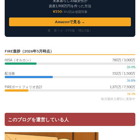
実家暮らし35歳女性が
資産1,900万円を作った方法
¥550
/ KU読み放題対象
Amazonで見る →
著：泉リオ（FP3級・簿記3級）
FIRE進捗（2026年5月時点）
NISA（オルカン）
780万 / 3,000万
26.0%
配当株
552万 / 1,500万
36.8%
FIREポートフォリオ合計
1,371万 / 7,500万
18.2%
毎月最終土曜日に更新中
このブログを運営している人