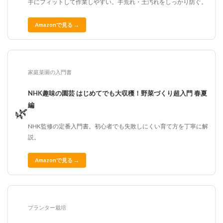
手にフィットして作業しやすい。手荒れ・土汚れをしっかり防ぐ。
Amazonで見る →
家庭菜園の入門書
NHK趣味の園芸 はじめてでも大収穫！野菜づくり超入門 春夏
編
🌿
NHK監修の定番入門書。初心者でも失敗しにくい育て方を丁寧に解
説。
Amazonで見る →
プランター栽培