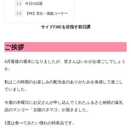
シシトウ
シャインマスカット
ショッピングモール
1.2
今日の話題
シルクスイート
ジェノベーゼソース
ジャガイモ
1.3
【PR】宣伝・物販コーナー
スイカ
スコーン
ストレス
スマホ
サイドFIREを目指す前日譚
スープ
セキセイインコ
セミリタイア
ソース
タカラッシュ
タケノコ
タコ
チキンパエリア
ご挨拶
チーズ
チーズケーキ
チーズリゾット
ツナ
デザート
デスクワーク
トウガン
6月最後の週末になりましたが、皆さんはいかがお過ごしでしょう
トウモロコシ
トマト
ドリンク
ナゲット
か。
ナス
ナン
ニンジン
ニンニク
私はこの時期のお楽しみの配当金のありがたみを体感して過ごし
ハッシュドポテト
ハム
ハローワーク
ていました。
ハンターズヴィレッジ
ハンバーガー
ハンバーグ
ハーブ
バジル
バックヤード
パエリア
今週の木曜日にお父さんが申し込んでくれたふるさと納税の返礼
パスタ
ビワ
ビーフシチュー
ピーマン
品のマンゴー「太陽のタマゴ」が届きました。
フグ料理
フランスパン
ブドウ
プリン
1度は食べてみたい憧れの特産品です。
ペット
ペペロンチーノ
ホエイ
ホットケーキ