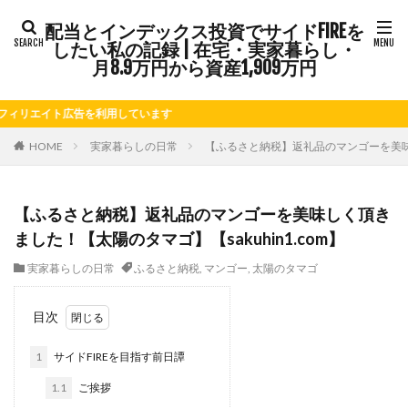
配当とインデックス投資でサイドFIREを
タグ
したい私の記録 | 在宅・実家暮らし・
FIRE
Kindle出版
LINE
LINEスタンプ
月8.9万円から資産1,909万円
NISA
note
お仕事
お花見
かき氷
イト広告を利用しています
さつまいも
じゃがいも
そばめし
ふるさと納税
ほうれん草
めんつゆ
ようかん
HOME
実家暮らしの日常
【ふるさと納税】返礼品のマンゴーを美味しく
ららぽーと
アニマルカフェ
アメブロ
アリゴ
アワビ
イチジク
インコ
インデックス投資
【ふるさと納税】返礼品のマンゴーを美味しく頂き
インドカレー
オクラ
オニオングラタンスープ
ました！【太陽のタマゴ】【sakuhin1.com】
オニオンスープ
カッテージチーズ
カボチャ
実家暮らしの日常
ふるさと納税
,
マンゴー
,
太陽のタマゴ
カルボナーラ
カレーライス
キウイフルーツ
キナウリ
キャンペーン
キュウリ
クッキー
目次
クリア特典
ケーキ
ゲーム
ゲームセンター
1
サイドFIREを目指す前日譚
コストコ
コーヒーフレッシュ
ゴボウ
1.1
ご挨拶
ゴールデンウィーク
サイドFIRE
サツマイモ