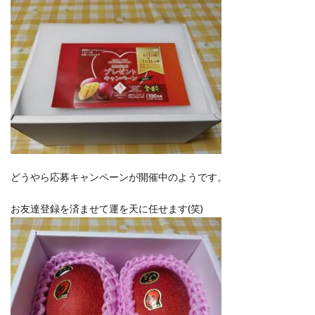
洋食屋
漬物
焼きそば
父の日
牛乳
玉ねぎ
玉子焼き
瓜
畑仕事
白桃
白菜
眠気
眠気対策
睡眠
紅はるか
絹さや
耳かき
耳掃除
自社製品
芋ようかん
芽キャベツ
茎ブロッコリー
落花生
謎解き
買い替え
資産形成
転職
軽自動車
農作業
通信制限
配当
野菜
閉店
飲食店
鬼まんじゅう
鳥よけネット
どうやら応募キャンペーンが開催中のようです。
鶏肉
お友達登録を済ませて運を天に任せます(笑)
検索