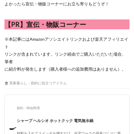
よかったら宣伝・物販コーナーにお立ち寄りもどうぞ！
【PR】宣伝・物販コーナー
※本記事にはAmazonアソシエイトリンクおよび楽天アフィリエイ
ト
リンクが含まれています。リンク経由でご購入いただいた場合、
筆者
に紹介料が発生します（購入者様への追加費用はありません）。
🏠 実家暮らし・節約に役立つアイテム
節約・時短料理
シャープ ヘルシオ ホットクック 電気無水鍋
🍳
材料を入れてスイッチを押すだけ。在宅ワークの昼食づくりに最