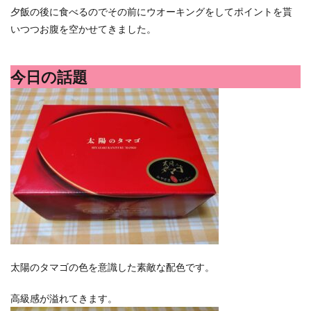
ポイントサイト
ポイ活
マイナンバー
夕飯の後に食べるのでその前にウオーキングをしてポイントを貰
いつつお腹を空かせてきました。
マスクメロン
マンゴー
ミカン
ミネストローネ
メロン
メロン狩り
メンチカツ
モッツァレラチーズ
リゾット
今日の話題
仕事
卵
卵料理
卵白
卵黄
収穫
和菓子
和風パスタ
図書館
外耳炎
外食
大学芋
大根
天日干し
太陽のタマゴ
宝探し
実家暮らし
家庭菜園
家庭菜園、 野菜、サツマイモ
家庭菜園、スイカ
当選品
手作り
投資
投資信託
掛川花鳥園
携帯キャリア
料理
料理、ジェノベーゼソース
料理、スクランブルエッグ
旅行
日常
日間賀島
明治村
果樹
太陽のタマゴの色を意識した素敵な配色です。
枝豆
柚子
柿
株主優待
株式投資
高級感が溢れてきます。
桃
梅
梅干し
楽天
楽天モバイル