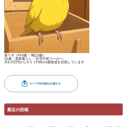
泉リオ（FP3級・簿記3級）
35歳・実家暮らし・在宅午前ワーカー。
月8.9万円からサイドFIRE61歳達成を目指しています
最近の投稿