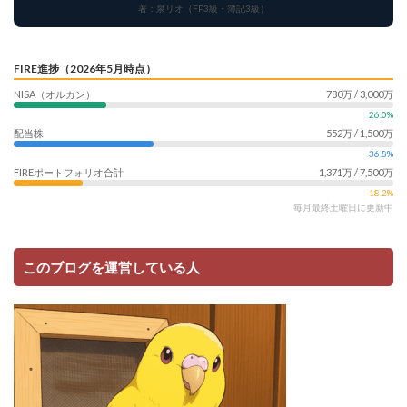
著：泉リオ（FP3級・簿記3級）
FIRE進捗（2026年5月時点）
NISA（オルカン）
780万 / 3,000万
26.0%
配当株
552万 / 1,500万
36.8%
FIREポートフォリオ合計
1,371万 / 7,500万
18.2%
毎月最終土曜日に更新中
このブログを運営している人