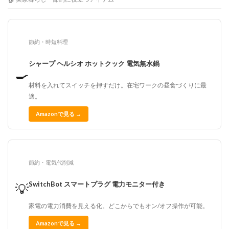
節約・時短料理
シャープ ヘルシオ ホットクック 電気無水鍋
🍳
材料を入れてスイッチを押すだけ。在宅ワークの昼食づくりに最
適。
Amazonで見る →
節約・電気代削減
SwitchBot スマートプラグ 電力モニター付き
💡
家電の電力消費を見える化。どこからでもオン/オフ操作が可能。
Amazonで見る →