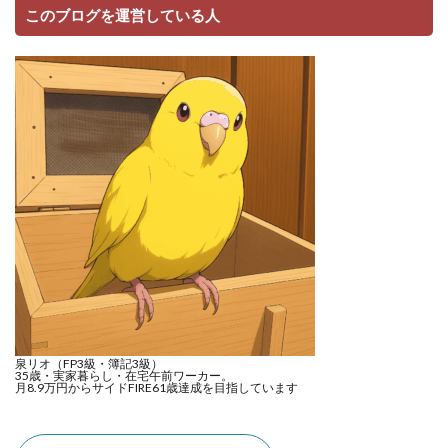
このブログを運営している人
泉リオ（FP3級・簿記3級）
35歳・実家暮らし・在宅午前ワーカー。
月8.9万円からサイドFIRE61歳達成を目指しています