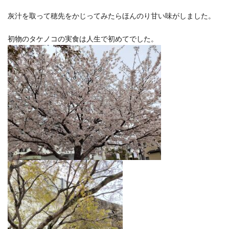
洋食屋
漬物
焼きそば
父の日
牛乳
灰汁を取って穂先をかじってみたらほんのり甘い味がしました。
玉ねぎ
玉子焼き
瓜
畑仕事
白桃
白菜
眠気
眠気対策
睡眠
紅はるか
初物のタケノコの実食は人生で初めてでした。
絹さや
耳かき
耳掃除
自社製品
芋ようかん
芽キャベツ
茎ブロッコリー
落花生
謎解き
買い替え
資産形成
転職
軽自動車
農作業
通信制限
配当
野菜
閉店
飲食店
鬼まんじゅう
鳥よけネット
鶏肉
検索