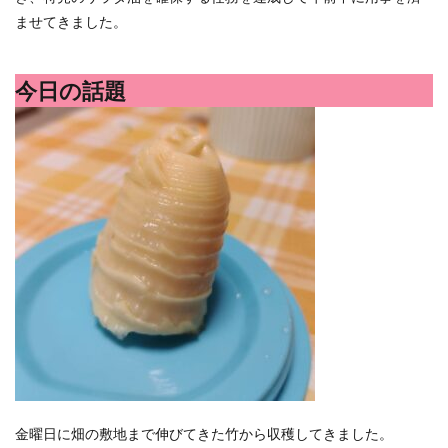
ポイントサイト
ポイ活
マイナンバー
ませてきました。
マスクメロン
マンゴー
ミカン
ミネストローネ
メロン
メロン狩り
今日の話題
メンチカツ
モッツァレラチーズ
リゾット
仕事
卵
卵料理
卵白
卵黄
収穫
和菓子
和風パスタ
図書館
外耳炎
外食
大学芋
大根
天日干し
太陽のタマゴ
宝探し
実家暮らし
家庭菜園
家庭菜園、 野菜、サツマイモ
家庭菜園、スイカ
当選品
手作り
投資
投資信託
掛川花鳥園
携帯キャリア
料理
料理、ジェノベーゼソース
料理、スクランブルエッグ
旅行
日常
日間賀島
明治村
果樹
枝豆
柚子
柿
株主優待
株式投資
桃
梅
梅干し
楽天
楽天モバイル
金曜日に畑の敷地まで伸びてきた竹から収穫してきました。