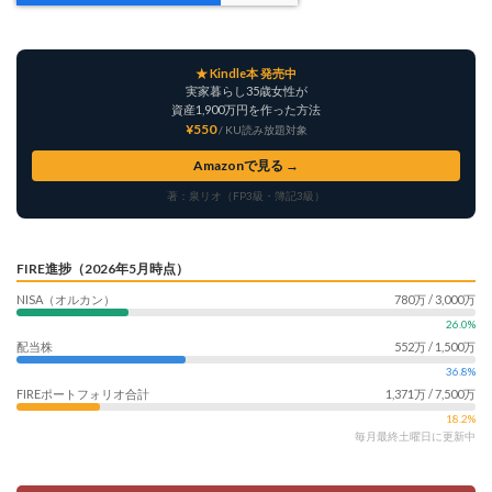
★ Kindle本 発売中
実家暮らし35歳女性が
資産1,900万円を作った方法
¥550
/ KU読み放題対象
Amazonで見る →
著：泉リオ（FP3級・簿記3級）
FIRE進捗（2026年5月時点）
NISA（オルカン）
780万 / 3,000万
26.0%
配当株
552万 / 1,500万
36.8%
FIREポートフォリオ合計
1,371万 / 7,500万
18.2%
毎月最終土曜日に更新中