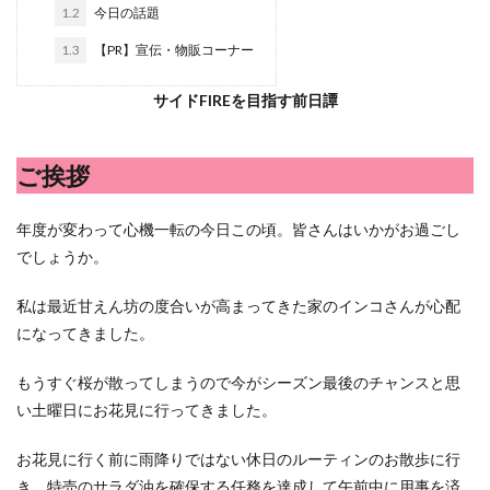
シシトウ
シャインマスカット
ショッピングモール
1.2
今日の話題
シルクスイート
ジェノベーゼソース
ジャガイモ
1.3
【PR】宣伝・物販コーナー
スイカ
スコーン
ストレス
スマホ
サイドFIREを目指す前日譚
スープ
セキセイインコ
セミリタイア
ソース
タカラッシュ
タケノコ
タコ
チキンパエリア
ご挨拶
チーズ
チーズケーキ
チーズリゾット
ツナ
デザート
デスクワーク
トウガン
年度が変わって心機一転の今日この頃。皆さんはいかがお過ごし
トウモロコシ
トマト
ドリンク
ナゲット
でしょうか。
ナス
ナン
ニンジン
ニンニク
私は最近甘えん坊の度合いが高まってきた家のインコさんが心配
ハッシュドポテト
ハム
ハローワーク
になってきました。
ハンターズヴィレッジ
ハンバーガー
ハンバーグ
ハーブ
バジル
バックヤード
パエリア
もうすぐ桜が散ってしまうので今がシーズン最後のチャンスと思
パスタ
ビワ
ビーフシチュー
ピーマン
い土曜日にお花見に行ってきました。
フグ料理
フランスパン
ブドウ
プリン
お花見に行く前に雨降りではない休日のルーティンのお散歩に行
ペット
ペペロンチーノ
ホエイ
ホットケーキ
き、特売のサラダ油を確保する任務を達成して午前中に用事を済