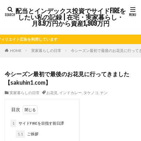
配当とインデックス投資でサイドFIREを
タグ
したい私の記録 | 在宅・実家暮らし・
FIRE
Kindle出版
LINE
LINEスタンプ
月8.9万円から資産1,909万円
NISA
note
お仕事
お花見
かき氷
イト広告を利用しています
さつまいも
じゃがいも
そばめし
ふるさと納税
ほうれん草
めんつゆ
ようかん
HOME
実家暮らしの日常
今シーズン最初で最後のお花見に行ってきました
ららぽーと
アニマルカフェ
アメブロ
アリゴ
アワビ
イチジク
インコ
インデックス投資
今シーズン最初で最後のお花見に行ってきました
インドカレー
オクラ
オニオングラタンスープ
【sakuhin1.com】
オニオンスープ
カッテージチーズ
カボチャ
実家暮らしの日常
お花見
,
インドカレー
,
タケノコ
,
ナン
カルボナーラ
カレーライス
キウイフルーツ
キナウリ
キャンペーン
キュウリ
クッキー
目次
クリア特典
ケーキ
ゲーム
ゲームセンター
1
サイドFIREを目指す前日譚
コストコ
コーヒーフレッシュ
ゴボウ
1.1
ご挨拶
ゴールデンウィーク
サイドFIRE
サツマイモ