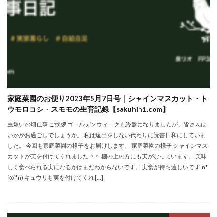
ポイントサイト
ポイ活
マイナンバー
マスクメロン
マンゴー
ミカン
ミネストローネ
メロン
メロン狩り
メンチカツ
モッツァレラチーズ
リゾット
仕事
卵
卵料理
卵白
卵黄
収穫
和菓子
和風パスタ
図書館
外耳炎
外食
大学芋
大根
天日干し
太陽のタマゴ
家庭菜園のお便り2023年5月7日号｜シャインマスカット・ト
宝探し
実家暮らし
家庭菜園
ウモロコシ・スモモの生育記録【sakuhin1.com】
家庭菜園、 野菜、サツマイモ
家庭菜園、スイカ
虫嫌いの畑仕事 ご挨拶 ゴールデンウィークも終盤になりましたが、皆さんは
いかがお過ごしでしょうか。 私は遠出をしない代わりに読書日和にしていま
当選品
手作り
投資
投資信託
した。 今回も家庭菜園の様子をお届けします。 家庭菜園の様子 シャインマス
掛川花鳥園
携帯キャリア
料理
カットが実を付けてくれました＾＾ 棚の上の方にも実がなっています。 美味
料理、ジェノベーゼソース
料理、スクランブルエッグ
しく食べられる実になるかはまだわからないです。 実食が待ち遠しいです(n*
´ω`*n) キュウリも実を付けてくれ […]
旅行
日常
日間賀島
明治村
果樹
枝豆
柚子
柿
株主優待
株式投資
桃
梅
梅干し
楽天
楽天モバイル