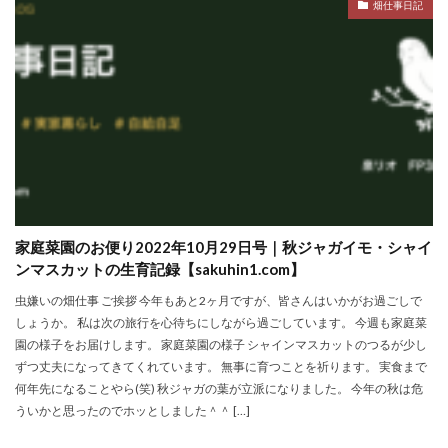
畑仕事日記
洋食屋
漬物
焼きそば
父の日
牛乳
玉ねぎ
玉子焼き
瓜
畑仕事
白桃
白菜
眠気
眠気対策
睡眠
紅はるか
絹さや
耳かき
耳掃除
自社製品
芋ようかん
芽キャベツ
茎ブロッコリー
落花生
謎解き
買い替え
資産形成
転職
軽自動車
農作業
通信制限
配当
野菜
閉店
飲食店
鬼まんじゅう
鳥よけネット
家庭菜園のお便り2022年10月29日号｜秋ジャガイモ・シャイ
鶏肉
ンマスカットの生育記録【sakuhin1.com】
虫嫌いの畑仕事 ご挨拶 今年もあと2ヶ月ですが、皆さんはいかがお過ごしで
検索
しょうか。 私は次の旅行を心待ちにしながら過ごしています。 今週も家庭菜
園の様子をお届けします。 家庭菜園の様子 シャインマスカットのつるが少し
ずつ丈夫になってきてくれています。 無事に育つことを祈ります。 実食まで
何年先になることやら(笑) 秋ジャガの葉が立派になりました。 今年の秋は危
ういかと思ったのでホッとしました＾＾ […]