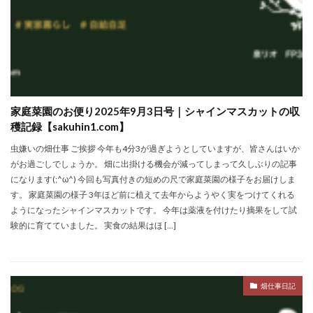
シシトウ
シャインマスカット
ショッピングモール
シルクスイート
ジェノベーゼソース
ジャガイモ
スイカ
スコーン
ストレス
スマホ
スープ
セキセイインコ
セミリタイア
ソース
タカラッシュ
タケノコ
タコ
チキンパエリア
家庭菜園のお便り2025年9月3日号｜シャインマスカットの収
チーズ
チーズケーキ
チーズリゾット
ツナ
穫記録【sakuhin1.com】
デザート
デスクワーク
トウガン
虫嫌いの畑仕事 ご挨拶 今年も4分3が過ぎようとしていますが、皆さんはいか
トウモロコシ
トマト
ドリンク
ナゲット
がお過ごしでしょうか。 畑に出掛ける機会が減ってしまって久しぶりの記事
ナス
ナン
ニンジン
ニンニク
になります(;^ω^) 今回も写真付きの短めの尺で家庭菜園の様子をお届けしま
ハッシュドポテト
ハム
ハローワーク
す。 家庭菜園の様子 3年ほど前に植えて去年からようやく実をつけてくれる
ようになったシャインマスカットです。 今年は薬液を付けたり摘果をして試
ハンターズヴィレッジ
ハンバーガー
ハンバーグ
験的に育てていました。 実食の結果はほ […]
ハーブ
バジル
バックヤード
パエリア
パスタ
ビワ
ビーフシチュー
ピーマン
フグ料理
フランスパン
ブドウ
プリン
畑仕事日記
ペット
ペペロンチーノ
ホエイ
ホットケーキ