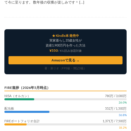
て今に至ります。 数年後の収獲が楽しみです＾ […]
★ Kindle本 発売中
実家暮らし35歳女性が
資産1,900万円を作った方法
¥550
/ KU読み放題対象
Amazonで見る →
著：泉リオ（FP3級・簿記3級）
FIRE進捗（2026年5月時点）
NISA（オルカン）
780万 / 3,000万
26.0%
配当株
552万 / 1,500万
36.8%
FIREポートフォリオ合計
1,371万 / 7,500万
18.2%