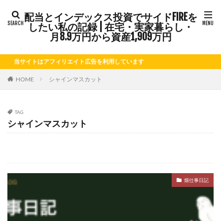
配当とインデックス投資でサイドFIREを
タグ
したい私の記録 | 在宅・実家暮らし・
FIRE
Kindle出版
LINE
LINEスタンプ
月8.9万円から資産1,909万円
NISA
note
お仕事
お花見
かき氷
当サイトはアフィリエイト広告を利用しています
さつまいも
じゃがいも
そばめし
ふるさと納税
ほうれん草
めんつゆ
ようかん
HOME
シャインマスカット
ららぽーと
アニマルカフェ
アメブロ
アリゴ
アワビ
イチジク
インコ
インデックス投資
TAG
シャインマスカット
インドカレー
オクラ
オニオングラタンスープ
オニオンスープ
カッテージチーズ
カボチャ
カルボナーラ
カレーライス
キウイフルーツ
キナウリ
キャンペーン
キュウリ
クッキー
畑仕事日記
クリア特典
ケーキ
ゲーム
ゲームセンター
コストコ
コーヒーフレッシュ
ゴボウ
ゴールデンウィーク
サイドFIRE
サツマイモ