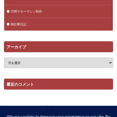
月間マネーマシン制作
畑仕事日記
アーカイブ
最近のコメント
当サイトはAmazonアソシエイト・プログラムおよび

楽天アフィリエイト・プログラムの参加者です。

適格販売により収入を得ています。