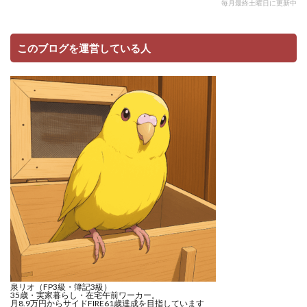
毎月最終土曜日に更新中
このブログを運営している人
泉リオ（FP3級・簿記3級）
35歳・実家暮らし・在宅午前ワーカー。
月8.9万円からサイドFIRE61歳達成を目指しています