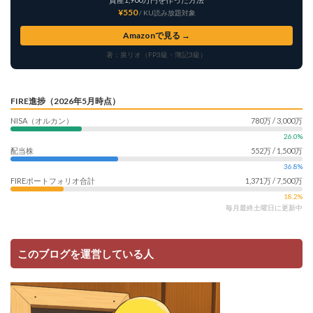
ポイントサイト
ポイ活
マイナンバー
¥550
/ KU読み放題対象
マスクメロン
マンゴー
ミカン
Amazonで見る →
ミネストローネ
メロン
メロン狩り
著：泉リオ（FP3級・簿記3級）
メンチカツ
モッツァレラチーズ
リゾット
仕事
卵
卵料理
卵白
卵黄
収穫
FIRE進捗（2026年5月時点）
和菓子
和風パスタ
図書館
外耳炎
外食
NISA（オルカン）
780万 / 3,000万
大学芋
大根
天日干し
太陽のタマゴ
26.0%
配当株
552万 / 1,500万
宝探し
実家暮らし
家庭菜園
36.8%
家庭菜園、 野菜、サツマイモ
家庭菜園、スイカ
FIREポートフォリオ合計
1,371万 / 7,500万
当選品
手作り
投資
投資信託
18.2%
毎月最終土曜日に更新中
掛川花鳥園
携帯キャリア
料理
料理、ジェノベーゼソース
料理、スクランブルエッグ
このブログを運営している人
旅行
日常
日間賀島
明治村
果樹
枝豆
柚子
柿
株主優待
株式投資
桃
梅
梅干し
楽天
楽天モバイル