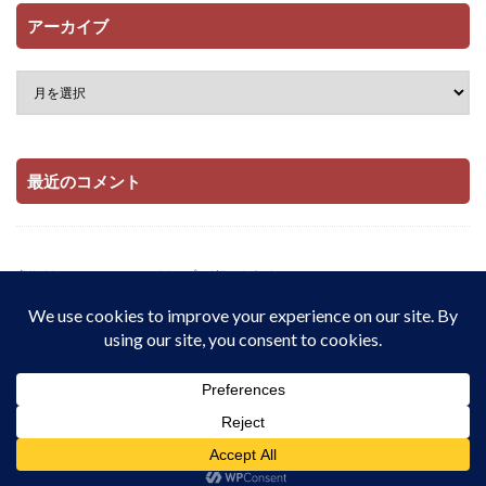
アーカイブ
最近のコメント
当サイトはAmazonアソシエイト・プログラムおよび

楽天アフィリエイト・プログラムの参加者です。

適格販売により収入を得ています。
© Copyright 2026
配当とインデックス投資でサイドFIREをしたい私の記
録 | 在宅・実家暮らし・月8.9万円から資産1,909万円
.