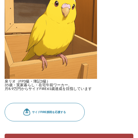
洋食屋
漬物
焼きそば
父の日
牛乳
玉ねぎ
玉子焼き
瓜
畑仕事
白桃
白菜
眠気
眠気対策
睡眠
紅はるか
絹さや
耳かき
耳掃除
自社製品
芋ようかん
芽キャベツ
茎ブロッコリー
落花生
謎解き
買い替え
資産形成
転職
軽自動車
農作業
通信制限
配当
野菜
閉店
飲食店
鬼まんじゅう
鳥よけネット
鶏肉
泉リオ（FP3級・簿記3級）
35歳・実家暮らし・在宅午前ワーカー。
月8.9万円からサイドFIRE61歳達成を目指しています
検索