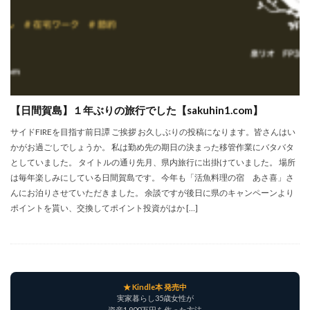
シシトウ
シャインマスカット
ショッピングモール
シルクスイート
ジェノベーゼソース
ジャガイモ
スイカ
スコーン
ストレス
スマホ
スープ
セキセイインコ
セミリタイア
ソース
タカラッシュ
タケノコ
タコ
チキンパエリア
【日間賀島】１年ぶりの旅行でした【sakuhin1.com】
チーズ
チーズケーキ
チーズリゾット
ツナ
デザート
デスクワーク
トウガン
サイドFIREを目指す前日譚 ご挨拶 お久しぶりの投稿になります。皆さんはい
かがお過ごしでしょうか。 私は勤め先の期日の決まった移管作業にバタバタ
トウモロコシ
トマト
ドリンク
ナゲット
としていました。 タイトルの通り先月、県内旅行に出掛けていました。 場所
ナス
ナン
ニンジン
ニンニク
は毎年楽しみにしている日間賀島です。 今年も「活魚料理の宿 あさ喜」さ
ハッシュドポテト
ハム
ハローワーク
んにお泊りさせていただきました。 余談ですが後日に県のキャンペーンより
ポイントを貰い、交換してポイント投資がはか […]
ハンターズヴィレッジ
ハンバーガー
ハンバーグ
ハーブ
バジル
バックヤード
パエリア
パスタ
ビワ
ビーフシチュー
ピーマン
フグ料理
フランスパン
ブドウ
プリン
★ Kindle本 発売中
ペット
ペペロンチーノ
ホエイ
ホットケーキ
実家暮らし35歳女性が
資産1,900万円を作った方法