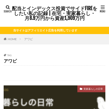
配当とインデックス投資でサイドFIREを
タグ
したい私の記録 | 在宅・実家暮らし・
FIRE
Kindle出版
LINE
LINEスタンプ
月8.9万円から資産1,909万円
NISA
note
お仕事
お花見
かき氷
当サイトはアフィリエイト広告を利用しています
さつまいも
じゃがいも
そばめし
ふるさと納税
ほうれん草
めんつゆ
ようかん
HOME
アワビ
ららぽーと
アニマルカフェ
アメブロ
アリゴ
アワビ
イチジク
インコ
インデックス投資
TAG
アワビ
インドカレー
オクラ
オニオングラタンスープ
オニオンスープ
カッテージチーズ
カボチャ
カルボナーラ
カレーライス
キウイフルーツ
キナウリ
キャンペーン
キュウリ
クッキー
実家暮らしの日常
クリア特典
ケーキ
ゲーム
ゲームセンター
コストコ
コーヒーフレッシュ
ゴボウ
ゴールデンウィーク
サイドFIRE
サツマイモ